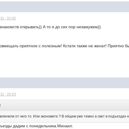
11 - 21:42
знакомств открывать)) А то я до сих пор незамужем))
вмещать приятное с полезным! Кстати также не женат! Приятно б
11 - 22:23
:
ключили от чего то. Или экономите ? В общем уже темно а свет в подъездах не 
одъезды дадим с понедельника.Михаил.