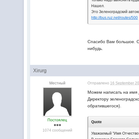
Только надо выяснить куда
Нашел.
Это Зеленоградский авток
http://bus.ruz.net/routes/500
Спасибо Вам большое. С
нибудь.
Xirurg
Местный
Отправлено
16 September 20
Можем написать на имя 
Директору зеленоградск
обратившегося).
Постоялец
Quote
1074 сообщений
Уважаемый "Имя Отчество 