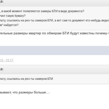
10:
, в какой момент появляются замеры БТИ в виде документа?
учил такую бумагу?
ату, ссылаясь на рез-ты замеров БТИ, а вот сам то документ кто-нибудь виде
см" найдется?
ательные размеры квартир по обмерам БТИ будут известны почему-т
11 - 21:17
10:
лату, ссылаясь на рез-ты замеров БТИ
зывают, что размеры больше....