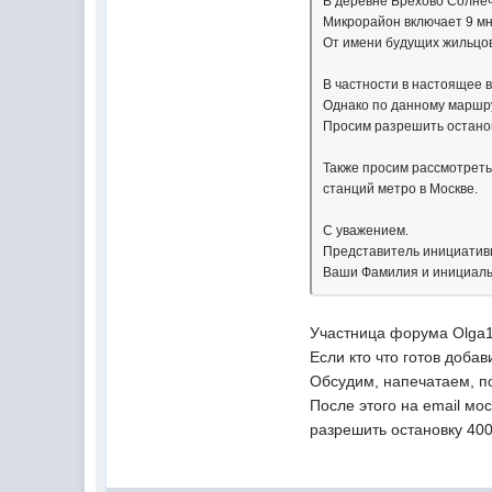
В деревне Брехово Солнеч
Микрорайон включает 9 мн
От имени будущих жильцо
В частности в настоящее 
Однако по данному маршру
Просим разрешить останов
Также просим рассмотреть
станций метро в Москве.
С уважением.
Представитель инициатив
Ваши Фамилия и инициал
Участница форума Olga1
Если кто что готов доба
Обсудим, напечатаем, п
После этого на email м
разрешить остановку 400