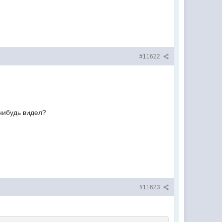
#11622
-нибудь видел?
#11623