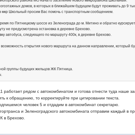
ногорского района МО начато заселение нового микрорайона Школьный.
огоэтажных домов, в которых в ближайшем будущем будут проживать до 9 ты
в мкр Школьный просим Вас помочь с транспортным сообщением.
время по Пятницкому шоссе из Зеленограда до м. Митино и обратно курсируе
ту не предусмотрена остановка в деревне Брехово.
ку автобуса, следующего по маршруту 400к, в деревне Брехово.
 возможность открытия нового маршрута на данном направлении, который буд
ной группы будущих жильцов ЖК Пятница.
ы.
1 работает рядом с автокомбинатом и готова отнести туда наше за
вить к обращению, то корректируйте при цитировании текста.
одпишемся человек 5 и отдадим в автокомбинат секретарю.
осгортранса и Зеленоградского автокомбината отправим каждый в 
К в Брехово.