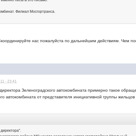
 именно писать это письмо.
омбинат. Филиал Мосгортранса.
координируйте нас пожалуйста по дальнейшим действиям. Чем пом
11 - 23:41
директора Зеленоградского автокомбината примерно такое обращ
ого автокомбината от представителя инициативной группы жильцо
директора".