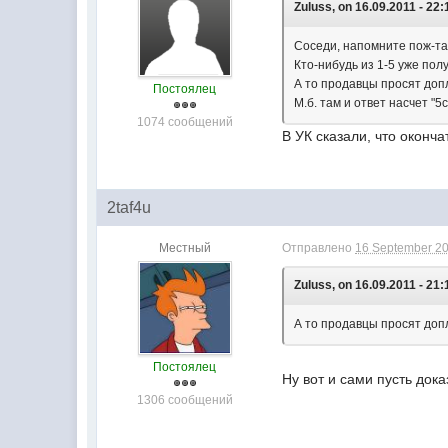
Zuluss, on 16.09.2011 - 22:
Соседи, напомните пож-та
Кто-нибудь из 1-5 уже пол
А то продавцы просят допл
Постоялец
М.б. там и ответ насчет "5
1074 сообщений
В УК сказали, что оконч
2taf4u
Местный
Отправлено
16 September 20
Zuluss, on 16.09.2011 - 21:
А то продавцы просят доп
Постоялец
Ну вот и сами пусть дока
1306 сообщений