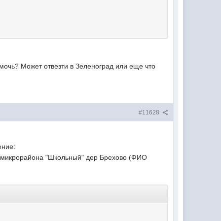
очь? Может отвезти в Зеленоград или еще что
#11628
ение:
в микрорайона "Школьный" дер Брехово (ФИО