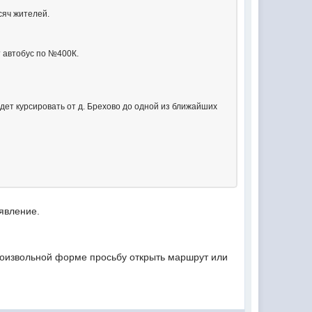
сяч жителей.
т автобус по №400К.
ет курсировать от д. Брехово до одной из ближайших
явление.
произвольной форме просьбу открыть маршрут или