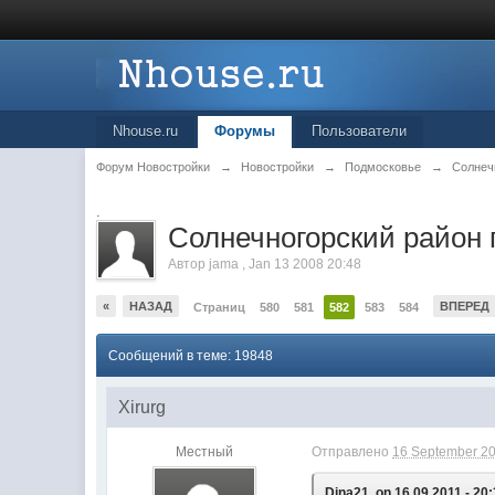
Nhouse.ru
Форумы
Пользователи
Форум Новостройки
→
Новостройки
→
Подмосковье
→
Солнеч
.
Cолнечногорский район 
Автор
jama
,
Jan 13 2008 20:48
«
НАЗАД
ВПЕРЕД
Страниц
580
581
582
583
584
Сообщений в теме: 19848
Xirurg
Местный
Отправлено
16 September 20
Dina21, on 16.09.2011 - 20: