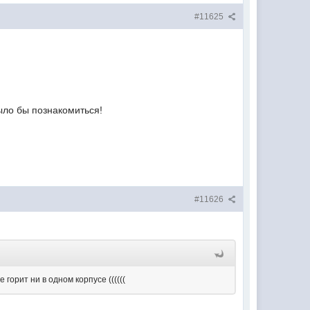
#11625
ыло бы познакомиться!
#11626
горит ни в одном корпусе ((((((