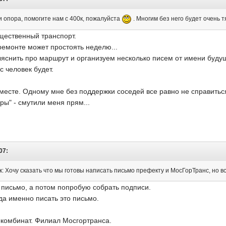
и опора, помогите нам с 400к, пожалуйста
. Многим без него будет очень тя
бщественный транспорт.
ремонте может простоять неделю...
яснить про маршрут и организуем несколько писем от имени буду
ыс человек будет.
вместе. Одному мне без поддержки соседей все равно не справитьс
ры" - смутили меня прям...
07:
: Хочу сказать что мы готовы написать письмо префекту и МосГорТранс, но в
письмо, а потом попробую собрать подписи.
да именно писать это письмо.
окомбинат. Филиал Мосгортранса.