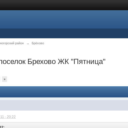
ногорский район
→
Брёхово
поселок Брехово ЖК "Пятница"
»
11 - 20:22
37: