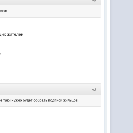
жко....
щих жителей.
я.
се таки нужно будет собрать подписи жильцов.