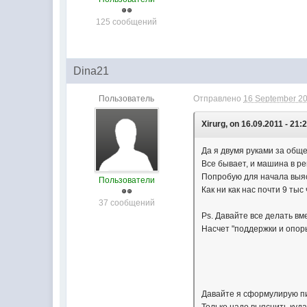
125 сообщений
Dina21
Пользователь
Отправлено
16 September 20
Xirurg, on 16.09.2011 - 21:
Да я двумя руками за общ
Все бывает, и машина в р
Попробую для начала выяс
Пользователи
Как ни как нас почти 9 тыс
37 сообщений
Ps. Давайте все делать вм
Насчет "поддержки и опоры
Давайте я сформулирую пи