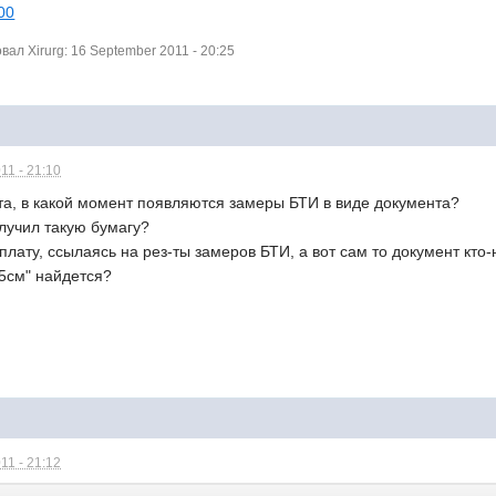
500
л Xirurg: 16 September 2011 - 20:25
11 - 21:10
та, в какой момент появляются замеры БТИ в виде документа?
олучил такую бумагу?
плату, ссылаясь на рез-ты замеров БТИ, а вот сам то документ кто
"5см" найдется?
11 - 21:12