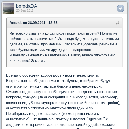
borodaDA
28 Sep 2011
Amstel, on 28.09.2011 - 12:23:
Интересно узнать - а когда придет пора такой втречи? Почему не
сейчас начать знакомиться? Мы всегда будем загружены личными
делами, заботами, проблемами... заселимся, сделаем ремонты и
так и будем ходить мимо друг друга не здороваясь...
И почему накинулись на человека? Не вижу ничего плохого в его
инициативе) Злые мы...
Всегда с соседями здороваюсь - воспитание, млять.
Встречаться и общаться мы и так будем, и собрания будут -
опять же по темам - там все ближе и перезнакомимся.
Смысл сходок вижу по необходимости - когда есть конкретные
вопросы, требующие обсуждения и личного участия, например,
озеленение, уборка мусора в лесу ( его там больше чем грибов),
обустройство спортивной\детской площадки и пр.
Не общаюсь в одноклассниках (то же применимо и с
общежитием) - не понимаю, почему я должен "дружить" с
людьми, с которыми я исключительно волей судьбы оказался