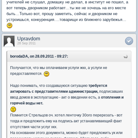
учителей не слушал, домашку не делал, в институт не пошел, а
вот теперь дворником работает…ты же не хочешь на его месте
быть…Только вот, прошу заметить, сейчас и дворником не
устроишься, конкуренция….товарищи из ближнего зарубежья…
Upravdom
28 Sep 2011
borodaDA, on 28.09.2011 - 09:27:
Получается, что мы оплачиваем услуги жкх, а услуги не
предоставляются.
Надо понимать, что создавшуюся ситуацию
требуется
актировать с представителями администрации,
подписавших
ввод домов в эксплуатацию - акт о введении есть, а
отопления и
горячей воды нет.
Помнится Стрельцов оч. хотел ленточку 30ого перерезать - вот
тогда и предложить ему на подпись акт устанавливающий факт
отсутствия части услуг хкх.
На основании этого документа, можно будет предложить ук или