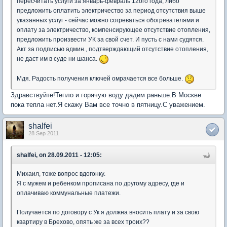
пересчитать услуги за январь-февраль 12ого года, либо
предложить оплатить электричество за период отсутствия выше
указанных услуг - сейчас можно согреваться обогревателями и
оплату за электричество, компенсирующее отсутствие отопления,
предложить произвести УК за свой счет. И пусть с нами судятся.
Акт за подписью админ., подтверждающий отсутствие отопления,
не даст им в суде ни шанса.
Мдя. Радость получения ключей омрачается все больше.
Здравствуйте!Тепло и горячую воду дадим раньше.В Москве
пока тепла нет.Я скажу Вам все точно в пятницу.С уважением.
shalfei
28 Sep 2011
shalfei, on 28.09.2011 - 12:05:
Михаил, тоже вопрос вдогонку.
Я с мужем и ребенком прописана по другому адресу, где и
оплачиваю коммунальные платежи.
Получается по договору с Ук я должна вносить плату и за свою
квартиру в Брехово, опять же за всех троих??