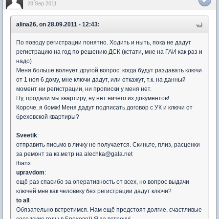
28 Sep 2011
alina26, on 28.09.2011 - 12:43:
По поводу регистрации понятно. Ходить и ныть, пока не дадут
регистрацию на год по решению ДСК (кстати, мне на ГАИ как раз и
надо)
Меня больше волнует другой вопрос: когда будут раздавать ключи
от 1 ноя 6 дому, мне ключи дадут, или откажут, т.к. на данный
момент ни регистрации, ни прописки у меня нет.
Ну, продали мы квартиру, ну нет ничего из документов!
Короче, я бомж! Меня дадут подписать договор с УК и ключи от
бреховской квартиры?
Sveetik
:
отправить письмо в личку не получается. Скиньте, плиз, расценки
за ремонт за кв.метр на alechka@gala.net
thanx
upravdom
:
ещё раз спасибо за оперативность от всех, но вопрос выдачи
ключей мне как человеку без регистрации дадут ключи?
to all
:
Обязательно встретимся. Нам ещё предстоят долгие, счастливые