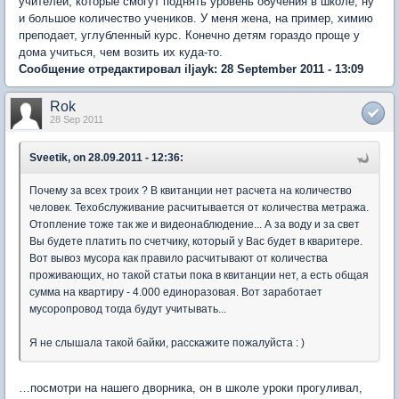
учителей, которые смогут поднять уровень обучения в школе, ну
и большое количество учеников. У меня жена, на пример, химию
преподает, углубленный курс. Конечно детям гораздо проще у
дома учиться, чем возить их куда-то.
Сообщение отредактировал iljayk: 28 September 2011 - 13:09
Rok
28 Sep 2011
Sveetik, on 28.09.2011 - 12:36:
Почему за всех троих ? В квитанции нет расчета на количество
человек. Техобслуживание расчитывается от количества метража.
Отопление тоже так же и видеонаблюдение... А за воду и за свет
Вы будете платить по счетчику, который у Вас будет в кваритере.
Вот вывоз мусора как правило расчитывают от количества
проживающих, но такой статьи пока в квитанции нет, а есть общая
сумма на квартиру - 4.000 единоразовая. Вот заработает
мусоропровод тогда будут учитывать...
Я не слышала такой байки, расскажите пожалуйста : )
…посмотри на нашего дворника, он в школе уроки прогуливал,