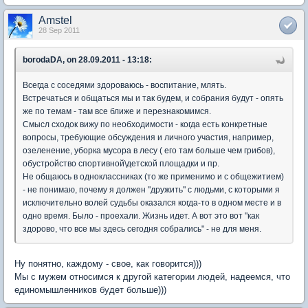
Amstel
28 Sep 2011
borodaDA, on 28.09.2011 - 13:18:
Всегда с соседями здороваюсь - воспитание, млять.
Встречаться и общаться мы и так будем, и собрания будут - опять
же по темам - там все ближе и перезнакомимся.
Смысл сходок вижу по необходимости - когда есть конкретные
вопросы, требующие обсуждения и личного участия, например,
озеленение, уборка мусора в лесу ( его там больше чем грибов),
обустройство спортивной\детской площадки и пр.
Не общаюсь в одноклассниках (то же применимо и с общежитием)
- не понимаю, почему я должен "дружить" с людьми, с которыми я
исключительно волей судьбы оказался когда-то в одном месте и в
одно время. Было - проехали. Жизнь идет. А вот это вот "как
здорово, что все мы здесь сегодня собрались" - не для меня.
Ну понятно, каждому - свое, как говорится)))
Мы с мужем относимся к другой категории людей, надеемся, что
единомышленников будет больше)))