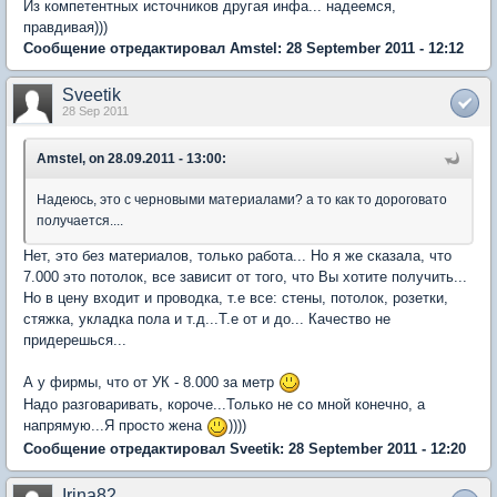
Из компетентных источников другая инфа... надеемся,
правдивая)))
Сообщение отредактировал Amstel: 28 September 2011 - 12:12
Sveetik
28 Sep 2011
Amstel, on 28.09.2011 - 13:00:
Надеюсь, это с черновыми материалами? а то как то дороговато
получается....
Нет, это без материалов, только работа... Но я же сказала, что
7.000 это потолок, все зависит от того, что Вы хотите получить...
Но в цену входит и проводка, т.е все: стены, потолок, розетки,
стяжка, укладка пола и т.д...Т.е от и до... Качество не
придерешься...
А у фирмы, что от УК - 8.000 за метр
Надо разговаривать, короче...Только не со мной конечно, а
напрямую...Я просто жена
))))
Сообщение отредактировал Sveetik: 28 September 2011 - 12:20
Irina82