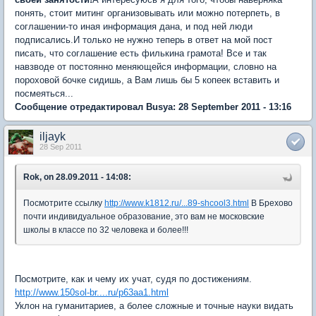
понять, стоит митинг организовывать или можно потерпеть, в
соглашении-то иная информация дана, и под ней люди
подписались.И только не нужно теперь в ответ на мой пост
писать, что соглашение есть филькина грамота! Все и так
навзводе от постоянно меняющейся информации, словно на
пороховой бочке сидишь, а Вам лишь бы 5 копеек вставить и
посмеяться...
Сообщение отредактировал Busya: 28 September 2011 - 13:16
iljayk
28 Sep 2011
Rok, on 28.09.2011 - 14:08:
Посмотрите ссылку
http://www.k1812.ru/...89-shcool3.html
В Брехово
почти индивидуальное образование, это вам не московские
школы в классе по 32 человека и более!!!
Посмотрите, как и чему их учат, судя по достижениям.
http://www.150sol-br....ru/p63aa1.html
Уклон на гуманитариев, а более сложные и точные науки видать