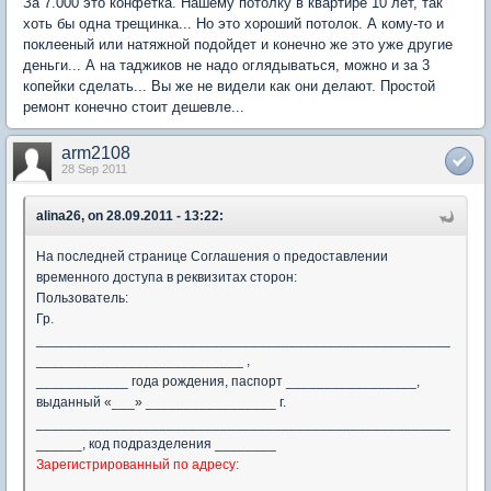
За 7.000 это конфетка. Нашему потолку в квартире 10 лет, так
хоть бы одна трещинка... Но это хороший потолок. А кому-то и
поклееный или натяжной подойдет и конечно же это уже другие
деньги... А на таджиков не надо оглядываться, можно и за 3
копейки сделать... Вы же не видели как они делают. Простой
ремонт конечно стоит дешевле...
arm2108
28 Sep 2011
alina26, on 28.09.2011 - 13:22:
На последней странице Соглашения о предоставлении
временного доступа в реквизитах сторон:
Пользователь:
Гр.
______________________________________________________
___________________________ ,
____________ года рождения, паспорт _________________,
выданный «___» _________________ г.
______________________________________________________
______, код подразделения ________
Зарегистрированный по адресу:
______________________________________________________