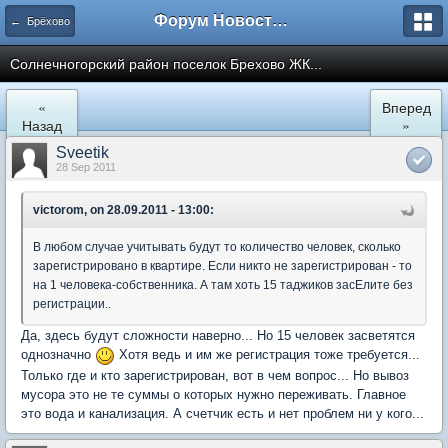
Форум Новостройки
← Брёхово
Cолнечногорский район поселок Брехово ЖК...
«
Вперед
Назад
»
Sveetik
28 Sep 2011
victorom, on 28.09.2011 - 13:00:
В любом случае учитывать будут то количество человек, сколько
зарегистрировано в квартире. Если никто не зарегистрирован - то
на 1 человека-собственника. А там хоть 15 таджиков засЕлите без
регистрации..
Да, здесь будут сложности наверно... Но 15 человек засветятся
однозначно
Хотя ведь и им же регистрация тоже требуется...
Только где и кто зарегистрирован, вот в чем вопрос... Но вывоз
мусора это не те суммы о которых нужно переживать. Главное
это вода и канализация. А счетчик есть и нет проблем ни у кого...