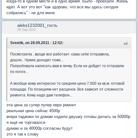
когда-то в одном месте и в одно время. Было - проехали. Жизнь
идет. А вот это вот "как здорово, что все мы здесь сегодня
собрались" - не для меня.
aleks1232001_гость
28 Sep 2011
Sveetik, on 28.09.2011 - 12:52:
Посмотрела , вроде все работает. сама себе отправила,
дошло...Чужие доходят тоже...
Попробовала написать вам в личку. Если не дойдет то отправлю
по почте...
А вообще кому интересно то средняя цена 7.000 за кв.м. готовой
площади. По позициям нет расценок. Все зависит от сложности
ремонта. Кому надо дам телефон...
эта цена за супер пупер евро ремонт
реальная цена сейчас 4500р
вчера таджики по домам ходили двушку готовы делать за 50000р
я ещё не торговался
думаю и за 40000р согласны будут
это я так к слову