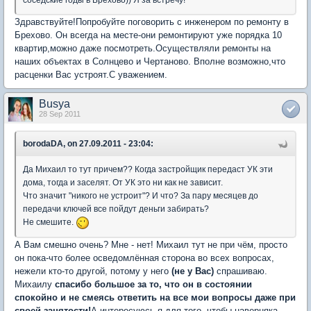
соседские годы в Брехово)) Я за встречу!
Здравствуйте!Попробуйте поговорить с инженером по ремонту в
Брехово. Он всегда на месте-они ремонтируют уже порядка 10
квартир,можно даже посмотреть.Осуществляли ремонты на
наших объектах в Солнцево и Чертаново. Вполне возможно,что
расценки Вас устроят.С уважением.
Busya
28 Sep 2011
borodaDA, on 27.09.2011 - 23:04:
Да Михаил то тут причем?? Когда застройщик передаст УК эти
дома, тогда и заселят. От УК это ни как не зависит.
Что значит "никого не устроит"? И что? За пару месяцев до
передачи ключей все пойдут деньги забирать?
Не смешите.
А Вам смешно очень? Мне - нет! Михаил тут не при чём, просто
он пока-что более осведомлённая сторона во всех вопросах,
нежели кто-то другой, потому у него
(не у Вас)
спрашиваю.
Михаилу
спасибо большое за то, что он в состоянии
спокойно и не смеясь ответить на все мои вопросы даже при
своей занятости!
А интересуюсь я для того, чтобы наверняка