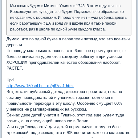
Мы возить будем в Митино. Учимся в 1743. В этом году точно в
Бреховскую школу водить не будем. Подмосковное образование
не сравнимо с московским. И продленки нет - куда ребенка девать
если работаешь?((( ДА и вряд ли в школе прям такие профи
работают. раз в школе по одной букве каждого класса.
Думаю, что по одной букве в параллели потому, что это все-таки
деревня.
По поводу маленьких классов - это большое преимущество, т.к.
больше внимания уделяется каждому ребенку и при условии
ХОРОШИХ преподавателей качество образования наоборот,
РАСТЕТ.
Upd.
http://www.150sol-br....ru/p67aa1.html
Вот, кстати, публичный доклад директора прочитали, пока по
составу преподавателей и учеников терзают сомнения в
правильности перехода в эту школу. Особенно смущает 60%
учеников не разговаривающих на русском.
Сейчас двое детей учатся в Тушино, этот год еще будем туда
возить, а на следующий, наверное в Зелик.
Или надо "создавать" для детей нормальную школу на базе
Бреховской, подозреваю, что в ЖК вселится какое то количество