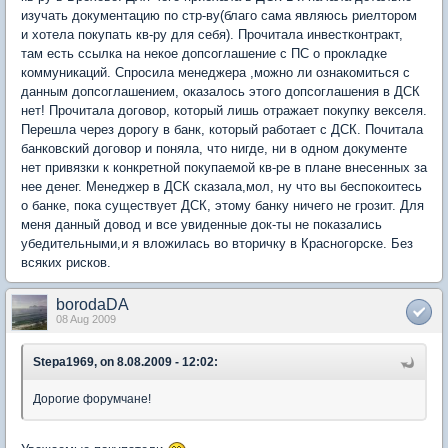
изучать документацию по стр-ву(благо сама являюсь риелтором
и хотела покупать кв-ру для себя). Прочитала инвестконтракт,
там есть ссылка на некое допсоглашение с ПС о прокладке
коммуникаций. Спросила менеджера ,можно ли ознакомиться с
данным допсоглашением, оказалось этого допсоглашения в ДСК
нет! Прочитала договор, который лишь отражает покупку векселя.
Перешла через дорогу в банк, который работает с ДСК. Почитала
банковский договор и поняла, что нигде, ни в одном документе
нет привязки к конкретной покупаемой кв-ре в плане внесенных за
нее денег. Менеджер в ДСК сказала,мол, ну что вы беспокоитесь
о банке, пока существует ДСК, этому банку ничего не грозит. Для
меня данный довод и все увиденные док-ты не показались
убедительными,и я вложилась во вторичку в Красногорске. Без
всяких рисков.
borodaDA
08 Aug 2009
Stepa1969, on 8.08.2009 - 12:02:
Дорогие форумчане!