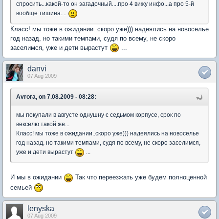
спросить...какой-то он загадочный....про 4 вижу инфо...а про 5-й
вообще тишина....
Класс! мы тоже в ожидании..скоро уже))) надеялись на новоселье
год назад, но такими темпами, судя по всему, не скоро
заселимся, уже и дети вырастут
...
danvi
07 Aug 2009
Avrora, on 7.08.2009 - 08:28:
мы покупали в августе однушну с седьмом корпусе, срок по
векселю такой же...
Класс! мы тоже в ожидании..скоро уже))) надеялись на новоселье
год назад, но такими темпами, судя по всему, не скоро заселимся,
уже и дети вырастут
...
И мы в ожидании
Так что переезжать уже будем полноценной
семьей
lenyska
07 Aug 2009