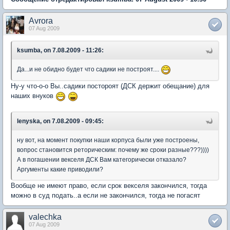
Avrora
07 Aug 2009
ksumba, on 7.08.2009 - 11:26:
Да...и не обидно будет что садики не построят....
Ну-у что-о-о Вы..садики постороят (ДСК держит обещание) для
наших внуков
lenyska, on 7.08.2009 - 09:45:
ну вот, на момент покупки наши корпуса были уже построены,
вопрос становится реторическим: почему же сроки разные???))))
А в погашении векселя ДСК Вам категорически отказало?
Аргументы какие приводили?
Вообще не имеют право, если срок векселя закончился, тогда
можно в суд подать..а если не закончился, тогда не погасят
valechka
07 Aug 2009