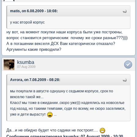
matis, on 6.08.2009 - 18:08:
у нас второй корпус
ну вот, на момент покупки наши корпуса были уже построены,
вопрос становится реторическим: почему же сроки разные???))))
А в погашении векселя ДСК Вам категорически отказало?
Аргументы какие приводили?
ksumba
07 Aug 2009
Avrora, on 7.08.2009 - 08:28:
мы покупали в августе однушну с седьмом корпусе, срок по
векселю такой же...
Класс! мы тоже в ожидании..скоро уже))) надеялись на новоселье
год назад, но такими темпами, судя по всему, не скоро заселимся,
уже и дети вырастут
...
Да...и не обидно будет что садики не построят....
Сообщение отредактировал ksumba: 07 August 2009 - 10:30