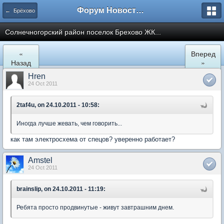
Форум Новостройки
← Брёхово
Cолнечногорский район поселок Брехово ЖК...
«
Вперед
Назад
»
Hren
24 Oct 2011
2taf4u, on 24.10.2011 - 10:58:
Иногда лучше жевать, чем говорить...
как там электросхема от спецов? уверенно работает?
Amstel
24 Oct 2011
brainslip, on 24.10.2011 - 11:19:
Ребята просто продвинутые - живут завтрашним днем.