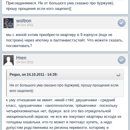
Присоединяемся. Не от большого ума сказано про буржуев),
прошу прощения если кого зацепил((
woltron
24 Oct 2011
мы с женой хотим приобрести квартиру в 9 корпусе (еще не
построен) через ипотеку в балтинвестэстейт. Что можете сказать,
посоветовать?
Hren
24 Oct 2011
Pegas, on 24.10.2011 - 14:39:
Не от большого ума сказано про буржуев), прошу прощения если
кого зацепил((
к уму отношения не имеет. некий стёб: двушечники - средний
класс, однушечники - нанотехнологии, трёшечники - поскольку
четырёхкомнатных нет, буржуи. всё это без отрицательной
эмоциональной окраски. не все же покупают квартиры исходя из
толщины кошелька. кто-то может и пентхаус купить, а надо
допустим родственника из региона перевезти, которому и