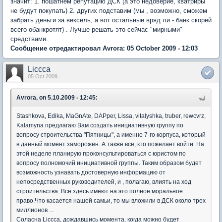
значит: 1. пошатнем репутацию ДСК (а это недоверие, кватриры
не будут покупать) 2. других подставим (мы , возможно, сможем
забрать деньги за вексель, а вот остальные вряд ли - банк скорей
всего обанкротят) . Лучше решать это сейчас "мирными"
средствами.
Сообщение отредактировал Avrora: 05 October 2009 - 12:03
Liccca
05 Oct 2009
Avrora, on 5.10.2009 - 12:45:
Stashkova, Edika, MaGnAte, DAPper, Lissa, vitalyshka, truber, rewcvrz,
Kalamyna предлагаю Вам создать инициативную группу по
вопросу строительства "Пятницы", а именно 7-го корпуса, который
в данный момент заморожен. А также все, кто пожелает войти. На
этой неделе планирую проконсультироваться с юристом по
вопросу полномочий инициативной группы. Таким образом будет
возможность узнавать достоверную информацию от
непосредственных руководителей, и , полагаю, влиять на ход
строительства. Все здесь имеют на это полное моральное
право.Что касается нашей самьи, то мы вложили в ДСК около трех
миллионов ...
Соласна Liccca, дождавшись момента, когда можно будет