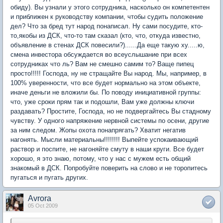
обиду). Вы узнали у этого сотрудника, насколько он компетентен
и приближен к руководству компании, чтобы судить положение
дел? Что за бред тут народ понаписал. Ну сами посудите, кто-
то,якобы из ДСК, что-то там сказал (кто, что, откуда известно,
объявление в стенах ДСК повесили?)......Да еще такую ху.....ю,
смена инвестора обсуждается во всеуслышание при всех
сотрудниках что ль? Вам не смешно самим то? Ваще пипец
просто!!!!! Господа, ну не стращайте Вы народ. Мы, например, в
100% уверенности, что все будет нормально на этом объекте,
иначе деньги не вложили бы. По поводу инициативной группы:
что, уже сроки прям так и подошли, Вам уже должны ключи
раздавать? Простите, Господа, но не подвергайтесь Вы стадному
чувству. У одного напряжение нервной системы по осени, другие
за ним следом. Жопы охота понапрягать? Хватит негатив
нагонять. Мысли материальны!!!!!!!! Выпейте успокаивающий
раствор и поспите, не нагоняйте смуту в наши круги. Все будет
хорошо, я это знаю, потому, что у нас с мужем есть общий
знакомый в ДСК. Попробуйте поверить на слово и не торопитесь
пугаться и пугать других.
Avrora
05 Oct 2009