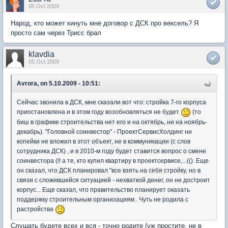
05 Oct 2009
Народ, кто может кинуть мне договор с ДСК про вексель? Я
просто сам через Трисс брал
klavdia
05 Oct 2009
Avrora, on 5.10.2009 - 10:51:
Сейчас звонила в ДСК, мне сказали вот что: стройка 7-го корпуса
приостановлена и в этом году возобновляться не будет
(то
биш в графике строительства нет его и на октябрь, ни на ноябрь-
декабрь). "Головной соинвестор" - ПроектСервисХолдинг ни
копейки не вложил в этот объект, не в коммуникации (с слов
сотрудника ДСК) , и в 2010-м году будет ставится вопрос о смене
соинвестора (!! а те, кто купил квартиру в проектсервисе,...((). Еще
он сказал, что ДСК планировал "все взять на себя стройку, но в
связи с сложившейся ситуацией - нехваткой денег, он не достроит
корпус... Еще сказал, что правительство планирует оказать
поддержку строительным организациям.. Чуть не родила с
растройства
Слушать будете всех и вся - точно родите (уж простите, не в