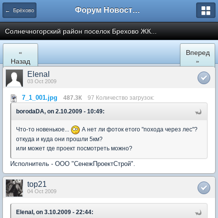
Форум Новостройки
← Брёхово
Cолнечногорский район поселок Брехово ЖК...
«
Вперед
Назад
»
ElenaI
03 Oct 2009
7_1_001.jpg
487.3К
97 Количество загрузок:
borodaDA, on 2.10.2009 - 10:49:
Что-то новенькое...
А нет ли фоток етого "похода через лес"?
откуда и куда они прошли 5км?
или может где проект посмотреть можно?
Исполнитель - ООО "СенежПроектСтрой".
top21
04 Oct 2009
ElenaI, on 3.10.2009 - 22:44: