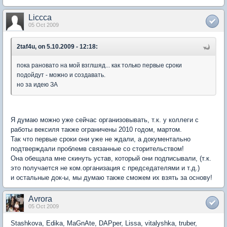
Liccca
05 Oct 2009
2taf4u, on 5.10.2009 - 12:18:
пока рановато на мой взглшяд... как только первые сроки
подойдут - можно и создавать.
но за идею ЗА
Я думаю можно уже сейчас организовывать, т.к. у коллеги с
работы вексиля также ограничены 2010 годом, мартом.
Так что первые сроки они уже не ждали, а документально
подтверждали проблемв связанные со сторительством!
Она обещала мне скинуть устав, который они подписывали, (т.к.
это получается не ком.организация с председателями и т.д.)
и остальные док-ы, мы думаю также сможем их взять за основу!
Avrora
05 Oct 2009
Stashkova, Edika, MaGnAte, DAPper, Lissa, vitalyshka, truber,