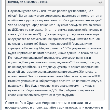
klavdia, on 5.10.2009 - 16:16:
Слушать будете всех и вся - точно родите (уж простите, не в
обиду). Вы узнали у этого сотрудника, насколько он компетентен и
приближен к руководству компании, чтобы судить положение дел?
Что за бред тут народ понаписал. Ну сами посудите, кто-то,якобы
из ДСК, что-то там сказал (кто, что, откуда известно, объявление в
стенах ДСК повесили?)......Да еще такую ху.....ю, смена инвестора
обсуждается во всеуслышание при всех сотрудниках что ль? Вам
не смешно самим то? Ваще пипец просто!!!!! Господа, ну не
стращайте Вы народ. Мы, например, в 100% уверенности, что все
будет нормально на этом объекте, иначе деньги не вложили бы.
По поводу инициативной группы: что, уже сроки прям так и
подошли, Вам уже должны ключи раздавать? Простите, Господа,
но не подвергайтесь Вы стадному чувству. У одного напряжение
нервной системы по осени, другие за ним следом. Жопы охота
понапрягать? Хватит негатив нагонять. Мысли материальны!!!!!!!!
Выпейте успокаивающий раствор и поспите, не нагоняйте смуту в
наши круги. Все будет хорошо, я это знаю, потому, что у нас с
мужем есть общий знакомый в ДСК. Попробуйте поверить на
слово и не торопитесь пугаться и пугать других.
Я вам не Ганс Христиан Андерсон, что мне сказали, то и
передала слово в слово..делайте сами выводы, или позвоните и