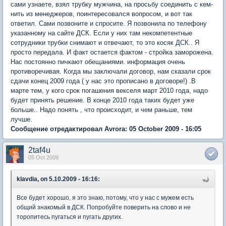
сами узнаете, взял трубку мужчина, на просьбу соединить с кем-
нить из менеджеров, поинтересовался вопросом, и вот так
ответил. Сами позвоните и спросите. Я позвонила по телефону
указанному на сайте ДСК. Если у них там некомпетентные
сотрудники трубки снимают и отвечают, то это косяк ДСК.. Я
просто передала. И факт остается фактом - стройка заморожена.
Нас постоянно пичкают обещаниями. информация очень
противоречивая. Когда мы заключали договор, нам сказали срок
сдачи конец 2009 года ( у нас это прописано в договоре!) .В
марте тем, у кого срок погашения векселя март 2010 года, надо
будет принять решение. В конце 2010 года таких будет уже
больше.. Надо понять , что происходит, и чем раньше, тем
лучше.
Сообщение отредактировал Avrora: 05 October 2009 - 16:05
2taf4u
05 Oct 2009
klavdia, on 5.10.2009 - 16:16:
Все будет хорошо, я это знаю, потому, что у нас с мужем есть
общий знакомый в ДСК. Попробуйте поверить на слово и не
торопитесь пугаться и пугать других.