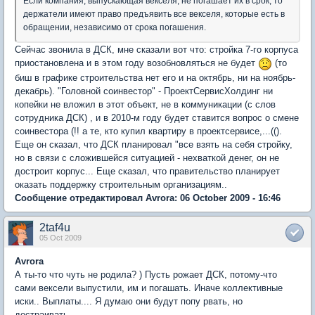
Если компания, выпускающая векселя, не погашает их в срок, то
держатели имеют право предъявить все векселя, которые есть в
обращении, независимо от срока погашения.
Сейчас звонила в ДСК, мне сказали вот что: стройка 7-го корпуса
приостановлена и в этом году возобновляться не будет
(то
биш в графике строительства нет его и на октябрь, ни на ноябрь-
декабрь). "Головной соинвестор" - ПроектСервисХолдинг ни
копейки не вложил в этот объект, не в коммуникации (с слов
сотрудника ДСК) , и в 2010-м году будет ставится вопрос о смене
соинвестора (!! а те, кто купил квартиру в проектсервисе,...(().
Еще он сказал, что ДСК планировал "все взять на себя стройку,
но в связи с сложившейся ситуацией - нехваткой денег, он не
достроит корпус... Еще сказал, что правительство планирует
оказать поддержку строительным организациям..
Сообщение отредактировал Avrora: 06 October 2009 - 16:46
2taf4u
05 Oct 2009
Avrora
А ты-то что чуть не родила? ) Пусть рожает ДСК, потому-что
сами вексели выпустили, им и погашать. Иначе коллективные
иски.. Выплаты.... Я думаю они будут попу рвать, но
достраивать...