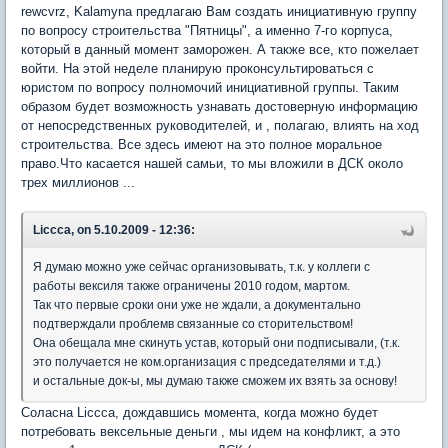
rewcvrz, Kalamyna предлагаю Вам создать инициативную группу
по вопросу строительства "Пятницы", а именно 7-го корпуса,
который в данный момент заморожен. А также все, кто пожелает
войти. На этой неделе планирую проконсультироваться с
юристом по вопросу полномочий инициативной группы. Таким
образом будет возможность узнавать достоверную информацию
от непосредственных руководителей, и , полагаю, влиять на ход
строительства. Все здесь имеют на это полное моральное
право.Что касается нашей самьи, то мы вложили в ДСК около
трех миллионов ...
Liccca, on 5.10.2009 - 12:36:
Я думаю можно уже сейчас организовывать, т.к. у коллеги с
работы вексиля также ограничены 2010 годом, мартом.
Так что первые сроки они уже не ждали, а документально
подтверждали проблемв связанные со сторительством!
Она обещала мне скинуть устав, который они подписывали, (т.к.
это получается не ком.организация с председателями и т.д.)
и остальные док-ы, мы думаю также сможем их взять за основу!
Соласна Liccca, дождавшись момента, когда можно будет
потребовать вексельные деньги , мы идем на конфликт, а это