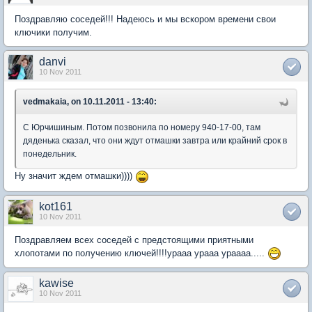
Поздравляю соседей!!! Надеюсь и мы вскором времени свои
ключики получим.
danvi
10 Nov 2011
vedmakaia, on 10.11.2011 - 13:40:
С Юрчишиным. Потом позвонила по номеру 940-17-00, там
дяденька сказал, что они ждут отмашки завтра или крайний срок в
понедельник.
Ну значит ждем отмашки))))
kot161
10 Nov 2011
Поздравляем всех соседей с предстоящими приятными
хлопотами по получению ключей!!!!урааа урааа ураааа.....
kawise
10 Nov 2011