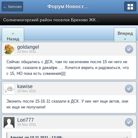
Форум Новостройки
← Брёхово
Cолнечногорский район поселок Брехово ЖК...
«
Вперед
Назад
»
goldangel
10 Nov 2011
Сейчас общались с ДСК, там по заселению после 15 ни чего не
говорят, сказали в декабре..... Хочется верить и радоваться, что
с 15, НО пока есть сомнения((((
kawise
10 Nov 2011
Звонить после 15-16.11 сказали в ДСК. У них нет еще актов, они
их еще не получили!
Lori777
10 Nov 2011
Amstel, on 10.11.2011 - 13:09: