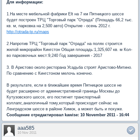
Для информации:
1.На месте мебельной фабрики Elt на 7 км Пятницкого шоссе
будет построен ТРЦ "Торговый парк "Отрада" (Площадь 66,2 тыс.
кв. м, парковка на 2,500 авто) Открытие - осень 2012 г.
http://otrada-tp.ru/maps
2.Напротив ТРЦ "Торговый парк "Отрада" на полях строится
жилой микрорайон Кингстон Общая площадь:1,325,607 кв. м Кол-
во парковочных мест:9,240 Год завершения - 2017
3. В Аристово около ресторана Усадьба строят Аристово-Митино.
По сравнению с Кингстоном мелочь конечно.
В результате, если в ближайшее время Пятницкое шоссе не
будет расширено от административной границы Москвы до
Кутузовского шоссе, его постигнет транспортный
коллапс,аналогичный тому,который происходит сейчас на
Ленградском шоссе в районе Химок, а может быть и похуже.
Сообщение отредактировал kawise: 10 November 2011 - 16:44
aaa585
10 Nov 2011