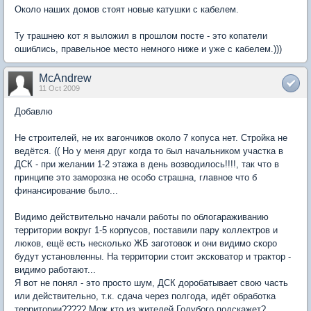
Около наших домов стоят новые катушки с кабелем.
Ту трашнею кот я выложил в прошлом посте - это копатели
ошиблись, правельное место немного ниже и уже с кабелем.)))
McAndrew
11 Oct 2009
Добавлю
Не строителей, не их вагончиков около 7 копуса нет. Стройка не
ведётся. (( Но у меня друг когда то был начальником участка в
ДСК - при желании 1-2 этажа в день возводилось!!!!, так что в
принципе это заморозка не особо страшна, главное что б
финансирование было...
Видимо действительно начали работы по облогараживанию
территории вокруг 1-5 корпусов, поставили пару коллектров и
люков, ещё есть несколько ЖБ заготовок и они видимо скоро
будут установленны. На территории стоит эксковатор и трактор -
видимо работают...
Я вот не понял - это просто шум, ДСК доробатывает свою часть
или действительно, т.к. сдача через полгода, идёт обработка
территории????? Мож кто из жителей Голубого подскажет?