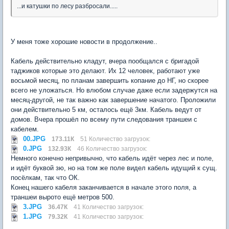
...и катушки по лесу разбросали.....
У меня тоже хорошие новости в продолжение..
Кабель действительно кладут, вчера пообщался с бригадой
таджиков которые это делают. Их 12 человек, работают уже
восьмой месяц, по планам завершить копание до НГ, но скорее
всего не уложаться. Но влюбом случае даже если задержутся на
месяц-другой, не так важно как завершение начатого. Проложили
они действительно 5 км, осталось ещё 3км. Кабель ведут от
домов. Вчера прошёл по всему пути следования траншеи с
кабелем.
00.JPG
173.11К
51 Количество загрузок:
0.JPG
132.93К
46 Количество загрузок:
Немного конечно непривычно, что кабель идёт через лес и поле,
и идёт буквой зю, но на том же поле видел кабель идущий к сущ.
посёлкам, так что ОК.
Конец нашего кабеля заканчивается в начале этого поля, а
траншеи вырото ещё метров 500.
3.JPG
36.47К
41 Количество загрузок:
1.JPG
79.32К
41 Количество загрузок: