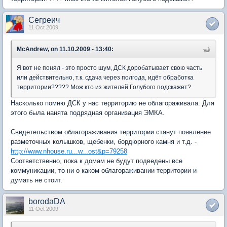
Сегреич
11 Oct 2009
McAndrew, on 11.10.2009 - 13:40:
Я вот не понял - это просто шум, ДСК доробатывает свою часть
или действительно, т.к. сдача через полгода, идёт обработка
территории????? Мож кто из жителей Голубого подскажет?
Насколько помню ДСК у нас территорию не облагораживала. Для
этого была нанята подрядная организация ЭМКА.
Свидетельством облагораживания территории станут появление
разметочных колышков, щебенки, бордюрного камня и т.д. -
http://www.nhouse.ru...w...ost&p=79258
Соответственно, пока к домам не будут подведены все
коммуникации, то ни о каком облагораживании территории и
думать не стоит.
borodaDA
11 Oct 2009