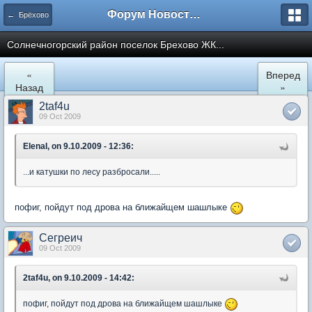
Форум Новостройки
← Брёхово
Cолнечногорский район поселок Брехово ЖК...
«
Вперед
Назад
»
2taf4u
09 Oct 2009
ElenaI, on 9.10.2009 - 12:36:
...и катушки по лесу разбросали.....
пофиг, пойдут под дрова на ближайщем шашлыке
Сегреич
09 Oct 2009
2taf4u, on 9.10.2009 - 14:42:
пофиг, пойдут под дрова на ближайщем шашлыке