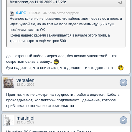
McAndrew, on 11.10.2009 - 13:28:
0.JPG
132.93К
46 Количество загрузок:
Немного конечно непривычно, что кабель идёт через лес и поле, и
идёт буквой зю, но на том же поле видел кабель идущий к сущ.
посёлкам, так что ОК.
Конец нашего кабеля заканчивается в начале этого поля, а
траншеи вырото ещё метров 500.
да... странный кабель через лес, без всяких указателей... как
секретная связь в войну..
бум надеятся, что они знают, что делают... и что доделают...
versalen
12 Oct 2009
Приятно, что не смотря на трудности , работа ведется. Кабель
прокладывают, коллекторы подключают...движение, которое
приближает окончание строительства.
martinjoi
12 Oct 2009