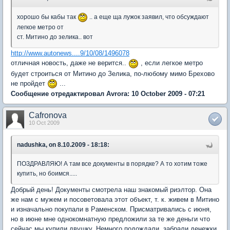
хорошо бы кабы так
.. а еще ща лужок заявил, что обсуждают
легкое метро от
ст. Митино до зелика.. вот
http://www.autonews....9/10/08/1496078
отличная новость, даже не верится..
, если легкое метро
будет строиться от Митино до Зелика, по-любому мимо Брехово
не пройдет
...
Сообщение отредактировал Avrora: 10 October 2009 - 07:21
Cafronova
10 Oct 2009
nadushka, on 8.10.2009 - 18:18:
ПОЗДРАВЛЯЮ! А там все документы в порядке? А то хотим тоже
купить, но боимся.....
Добрый день! Документы смотрела наш знакомый риэлтор. Она
же нам с мужем и посоветовала этот объект, т. к. живем в Митино
и изначально покупали в Раменском. Присматривались с июня,
но в июне мне однокомнатную предложили за те же деньги что
сейчас мы купили двушку. Немного подождали, забрали денежки