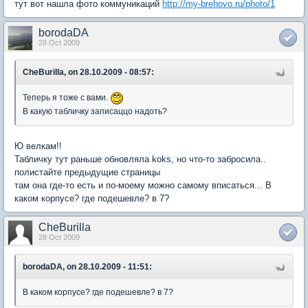
тут вот нашла фото коммуникаций
http://my-brehovo.ru/photo/1
borodaDA
28 Oct 2009
CheBurilla, on 28.10.2009 - 08:57:
Теперь я тоже с вами.
В какую табличку записаццо надоть?
Ю велкам!!
Табличку тут раньше обновляла koks, но что-то забросила..
полистайте предыдущие страницы
там она где-то есть и по-моему можно самому вписаться... В
каком корпусе? где подешевле? в 7?
CheBurilla
28 Oct 2009
borodaDA, on 28.10.2009 - 11:51:
В каком корпусе? где подешевле? в 7?