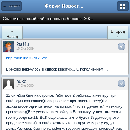
Форум Новостройки
← Брёхово
Cолнечногорский район поселок Брехово ЖК...
«
Вперед
Назад
»
2taf4u
15 Oct 2009
http://dsk1ko.ru/dsk1ko/
Брёхово вернулось в список квартир... С пополнением....
nuke
17 Oct 2009
12 октября был на стройке.Работают 2 рабочих, а нет вру, три,
ещё один крановщик)(наверное все прятались в лесу)(на
экскаваторе один катался, на вопрос "что вы делаете?" - технику
прогреваю)))Все уехали на стройку в Балашиху, у них там сроки
горят(вроде как).В ДСК ещё сказали что будет 19 домов(ну это
вроде все знают), а ещё сказали что на другом берегу будут
дома.Разговор был по телефону, говорил молодой человек.Чушь