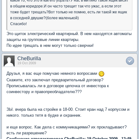
какой то, что это и как его убрать?У нас в митино такой ящик висит
в общем коридоре.И он часто трещит так что ужас, а если этот
тоже будет трещать?Вот только не помню, есть ли такой же ящик
в соседней двушке?(более маленькой)
Спасибо!
Это щиток электрический квартирный. В нем находятся автоматы
защиты на групповые линии квартиры.
По идее трещать в нем могут только сверчки!
CheBurilla
19 Oct 2009
Друзья, я вас еще помучаю немного вопросами
Скажите, кто заключал предварительный договор?
Прописывалась ли в договоре цепочка от инвестора к
соинвестору и правопреобладателю???
ЗЫ. вчера была на стройке в 18-00. Стоит кран над 7 корпусом и
никого. только тетя в будке и охранник.
и еще вопрос. Как дела с коммуникациями? их прокладывают?
есть ли разрешение?
Сообщение отредактировал CheBurilla: 19 October 2009 - 12:49