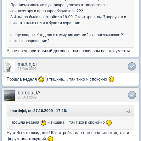
Прописывалась ли в договоре цепочка от инвестора к
соинвестору и правопреобладателю???
ЗЫ. вчера была на стройке в 18-00. Стоит кран над 7 корпусом и
никого. только тетя в будке и охранник.
и еще вопрос. Как дела с коммуникациями? их прокладывают?
есть ли разрешение?
У нас предварительный договор, там прописаны все документы.
martinjoi
27 Oct 2009
Прошла неделя
и тишина.... так тихо и спокойно
borodaDA
28 Oct 2009
martinjoi, on 27.10.2009 - 17:18:
Прошла неделя
и тишина.... так тихо и спокойно
Ну а Вы что ожидали? Как стройка еле еле продвигается, так и
форум вялотекущий