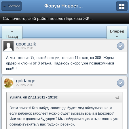
Форум Новостройки
← Брёхово
Cолнечногорский район поселок Брехово ЖК...
«
Вперед
Назад
»
goodtuzik
27 Nov 2011
А мы тоже из 7к, пятой секции, только 11 этаж, кв.308. Ждем
ордер и ключи от 8 этажа. Надеюсь скоро уже познакомимся
все!!!!
goldangel
27 Nov 2011
Yuliana, on 27.11.2011 - 19:10:
Всем привет! Кто-нибудь знает где будет мед обслуживание, а
если ребёнок заболеет можно будет вызвать врача в Брёхово?
Или это в далеком будущем? Мы собираемся делать ремонт и уже
осенью въехать, у нас грудной ребёнок.