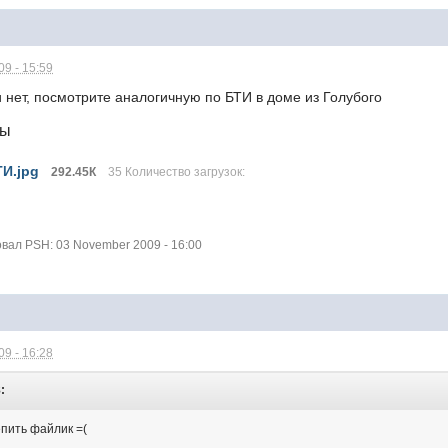
9 - 15:59
нет, посмотрите аналогичную по БТИ в доме из Голубого
лы
И.jpg
292.45К
35 Количество загрузок:
ал PSH: 03 November 2009 - 16:00
9 - 16:28
:
епить файлик =(