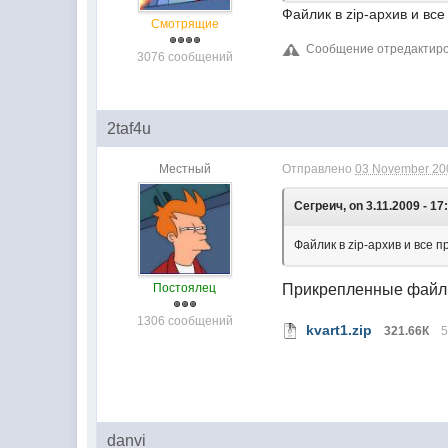
Файлик в zip-архив и все
Смотрящие
Сообщение отредактиров
3076 сообщений
2taf4u
Местный
Отправлено
03 November 200
Сегреич, on 3.11.2009 - 17
Файлик в zip-архив и все 
Постоялец
Прикрепленные фай
1306 сообщений
kvart1.zip
321.66К
5
danvi