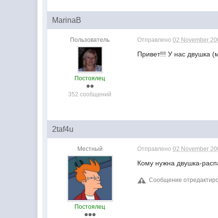
MarinaB
Пользователь
Отправлено
02 November 200
Привет!!! У нас двушка (
Постоялец
352 сообщений
2taf4u
Местный
Отправлено
02 November 200
Кому нужна двушка-расп
Сообщение отредактиров
Постоялец