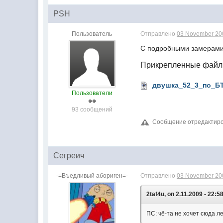
PSH
Пользователь
Отправлено
03 November 200
С подробными замерами 
Прикрепленные фай
двушка_52_3_по_БТ
Пользователи
93 сообщений
Сообщение отредактиров
Сегреич
-=Въедливый абориген=-
Отправлено
03 November 200
2taf4u, on 2.11.2009 - 22:58
ПС: чё-та не хочет сюда л