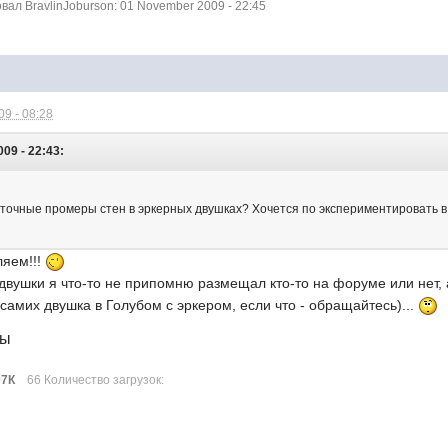
ал BravlinJoburson: 01 November 2009 - 22:45
9 - 08:28
009 - 22:43:
ть точные промеры стен в эркерных двушках? Хочется по экспериментировать 
ляем!!!
двушки я что-то не припомню размещал кто-то на форуме или нет,
 самих двушка в Голубом с эркером, если что - обращайтесь)...
лы
07К
66 Количество загрузок: