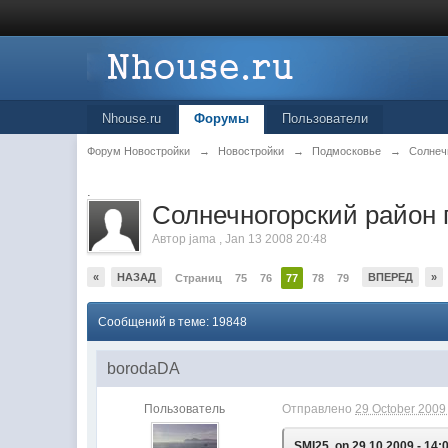
Nhouse.ru
Форумы
Пользователи
Форум Новостройки
→
Новостройки
→
Подмосковье
→
Солнеч
.
Cолнечногорский район 
Автор
jama
,
Jan 13 2008 20:48
«
НАЗАД
ВПЕРЕД
»
Страниц
75
76
77
78
79
Сообщений в теме: 19848
borodaDA
Пользователь
Отправлено
29 October 2009 
SMI25, on 29.10.2009 - 14: