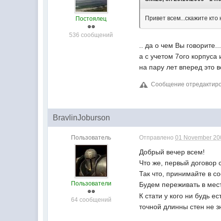
Привет всем...скажите кто
Постоялец
536 сообщений
.. да о чем Вы говорите..
а с учетом 7ого корпуса
на пару лет вперед это 
Сообщение отредактиров
BravlinJoburson
Пользователь
Отправлено
01 November 200
Добрый вечер всем!
Что же, первый договор с
Так что, принимайте в со
Пользователи
Будем переживать в ме
К стати у кого ни будь 
64 сообщений
точной длинны стен не 