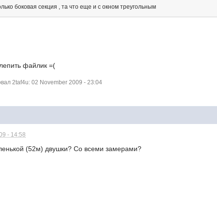
ько боковая секция , та что еще и с окном треугольным
 лепить файлик =(
ал 2taf4u: 02 November 2009 - 23:04
9 - 14:58
аленькой (52м) двушки? Со всеми замерами?