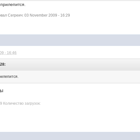
 прилепится.
ал Сегреич: 03 November 2009 - 16:29
9 - 16:46
:28:
прилепится.
лы
9 Количество загрузок: