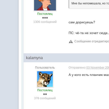
Мне бы непомешала, но тол
Постоялец
1306 сообщений
сам дорисуешь?
ПС: чё-та не хочет сюда
Сообщение отредактиров
kalamyna
Пользователь
Отправлено
03 November 200
А у кого есть планчик м
Постоялец
378 сообщений