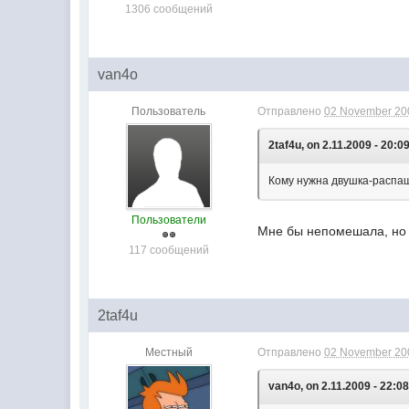
1306 сообщений
van4o
Пользователь
Отправлено
02 November 200
2taf4u, on 2.11.2009 - 20:09
Кому нужна двушка-распаш
Пользователи
Мне бы непомешала, но т
117 сообщений
2taf4u
Местный
Отправлено
02 November 200
van4o, on 2.11.2009 - 22:08