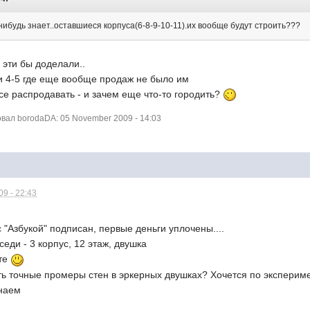
 нибудь знает..оставшиеся корпуса(6-8-9-10-11).их вообще будут строить???
. эти бы доделали..
 и 4-5 где еще вообще продаж не было им
все распродавать - и зачем еще что-то городить?
ал borodaDA: 05 November 2009 - 14:03
9 - 22:43
 "Азбукой" подписан, первые деньги уплочены....
седи - 3 корпус, 12 этаж, двушка
сте
есть точные промеры стен в эркерных двушках? Хочется по эксперим
знаем