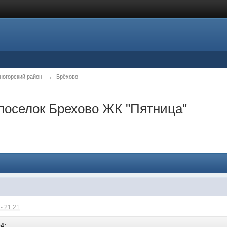
ногорский район
→
Брёхово
поселок Брехово ЖК "Пятница"
- 21:21
04: