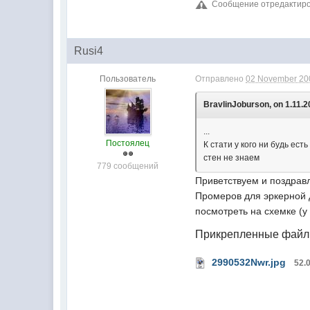
Сообщение отредактиров
Rusi4
Пользователь
Отправлено
02 November 200
BravlinJoburson, on 1.11.2
...
Постоялец
К стати у кого ни будь ес
стен не знаем
779 сообщений
Приветствуем и поздрав
Промеров для эркерной 
посмотреть на схемке (у
Прикрепленные фай
2990532Nwr.jpg
52.