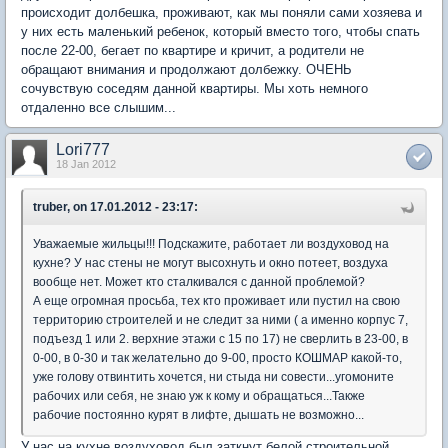
происходит долбешка, проживают, как мы поняли сами хозяева и
у них есть маленький ребенок, который вместо того, чтобы спать
после 22-00, бегает по квартире и кричит, а родители не
обращают внимания и продолжают долбежку. ОЧЕНЬ
сочувствую соседям данной квартиры. Мы хоть немного
отдаленно все слышим...
Lori777
18 Jan 2012
truber, on 17.01.2012 - 23:17:
Уважаемые жильцы!!! Подскажите, работает ли воздуховод на
кухне? У нас стены не могут высохнуть и окно потеет, воздуха
вообще нет. Может кто сталкивался с данной проблемой?
А еще огромная просьба, тех кто проживает или пустил на свою
территорию строителей и не следит за ними ( а именно корпус 7,
подъезд 1 или 2. верхние этажи с 15 по 17) не сверлить в 23-00, в
0-00, в 0-30 и так желательно до 9-00, просто КОШМАР какой-то,
уже голову отвинтить хочется, ни стыда ни совести...угомоните
рабочих или себя, не знаю уж к кому и обращаться...Также
рабочие постоянно курят в лифте, дышать не возможно...
У нас на кухне воздуховод был заткнут белой строительной