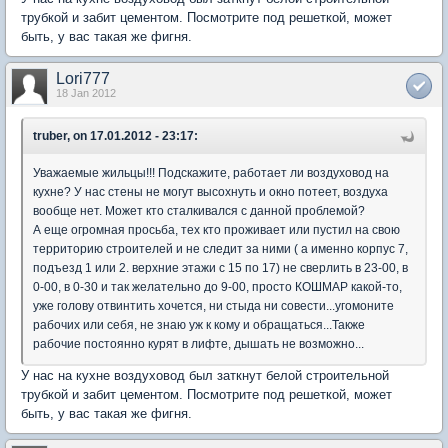
трубкой и забит цементом. Посмотрите под решеткой, может
быть, у вас такая же фигня.
Lori777
18 Jan 2012
truber, on 17.01.2012 - 23:17:
Уважаемые жильцы!!! Подскажите, работает ли воздуховод на
кухне? У нас стены не могут высохнуть и окно потеет, воздуха
вообще нет. Может кто сталкивался с данной проблемой?
А еще огромная просьба, тех кто проживает или пустил на свою
территорию строителей и не следит за ними ( а именно корпус 7,
подъезд 1 или 2. верхние этажи с 15 по 17) не сверлить в 23-00, в
0-00, в 0-30 и так желательно до 9-00, просто КОШМАР какой-то,
уже голову отвинтить хочется, ни стыда ни совести...угомоните
рабочих или себя, не знаю уж к кому и обращаться...Также
рабочие постоянно курят в лифте, дышать не возможно...
У нас на кухне воздуховод был заткнут белой строительной
трубкой и забит цементом. Посмотрите под решеткой, может
быть, у вас такая же фигня.