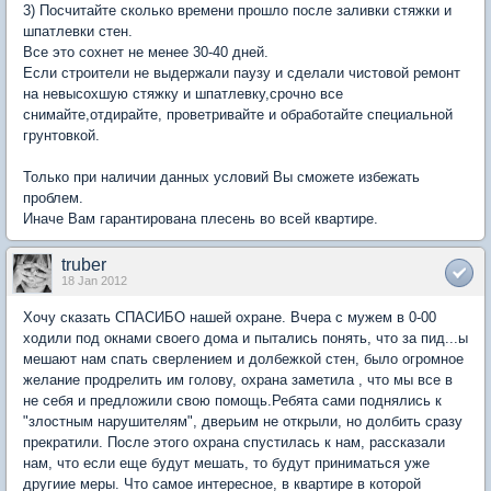
3) Посчитайте сколько времени прошло после заливки стяжки и
шпатлевки стен.
Все это сохнет не менее 30-40 дней.
Если строители не выдержали паузу и сделали чистовой ремонт
на невысохшую стяжку и шпатлевку,срочно все
снимайте,отдирайте, проветривайте и обработайте специальной
грунтовкой.
Только при наличии данных условий Вы сможете избежать
проблем.
Иначе Вам гарантирована плесень во всей квартире.
truber
18 Jan 2012
Хочу сказать СПАСИБО нашей охране. Вчера с мужем в 0-00
ходили под окнами своего дома и пытались понять, что за пид...ы
мешают нам спать сверлением и долбежкой стен, было огромное
желание продрелить им голову, охрана заметила , что мы все в
не себя и предложили свою помощь.Ребята сами поднялись к
"злостным нарушителям", дверьим не открыли, но долбить сразу
прекратили. После этого охрана спустилась к нам, рассказали
нам, что если еще будут мешать, то будут приниматься уже
другиие меры. Что самое интересное, в квартире в которой