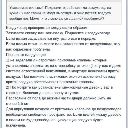
Уважаемые жильцы!!! Подскажите, работает ли воздуховод на
кухне? У нас стены не могут высохнуть и окно потеет, воздуха
вообще нет. Может кто сталкивался с данной проблемой?
Воздуховод проверяется следующим образом:
Зажигаете спичку или зажигалку. Подносите к воздуховоду.
Если пламя засасывается внутрь,то все в порядке.
Если пламя стоит на месте или отклоняется от воздуховода,то у
вас серьезные проблемы.
Проверьте следующее:
1) не заделали ли строители приточные клапаны,которые
установлены в комнатах на стене,сбоку от окон.(Т.к. у нас в доме
система естественной вентиляции, в квартире необходим приток
воздуха. При наличие пластиковых окон,он исключен.Поэтому
приток воздуха обеспечивают приточные клапаны.
2) Посмотрите как установлены межкомнатные двери у вас в
квартире.Включая двери в ванну и туалет.
Расстояние от пола до нижней части двери должно быть не
менее 1,5 см.
Для циркуляции воздуха от приточных клапанов до воздуховодов
необходимо свободное пространство. Если щелей между дверью
и полом не будет,свободная циркуляция воздуха будет
исключена.