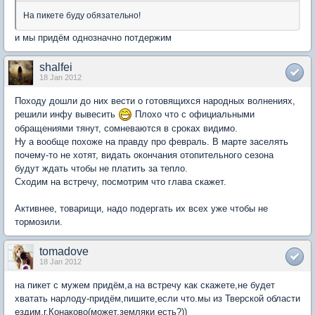
На пикете буду обязательно!
и мы придём однозначно потдержим
shalfei
18 Jan 2012
Походу дошли до них вести о готовящихся народных волнениях,
решили инфу вывесить
Плохо что с официальными
обращениями тянут, сомневаются в сроках видимо.
Ну а вообще похоже на правду про февраль. В марте заселять
почему-то не хотят, видать окончания отопительного сезона
будут ждать чтобы не платить за тепло.
Сходим на встречу, посмотрим что глава скажет.
Активнее, товарищи, надо подергать их всех уже чтобы не
тормозили.
tomadove
18 Jan 2012
на пикет с мужем придём,а на встречу как скажете,не будет
хватать нарлоду-придём,пишите,если что.мы из Тверской области
ездим,г.Конаково(может,земляки есть?))