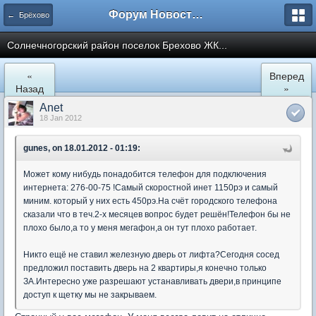
Форум Новостройки
← Брёхово
Cолнечногорский район поселок Брехово ЖК...
«
Вперед
Назад
»
Anet
18 Jan 2012
gunes, on 18.01.2012 - 01:19:
Может кому нибудь понадобится телефон для подключения
интернета: 276-00-75 !Самый скоростной инет 1150рэ и самый
миним. который у них есть 450рэ.На счёт городского телефона
сказали что в теч.2-х месяцев вопрос будет решён!Телефон бы не
плохо было,а то у меня мегафон,а он тут плохо работает.
Никто ещё не ставил железную дверь от лифта?Сегодня сосед
предложил поставить дверь на 2 квартиры,я конечно только
ЗА.Интересно уже разрешают устанавливать двери,в принципе
доступ к щетку мы не закрываем.