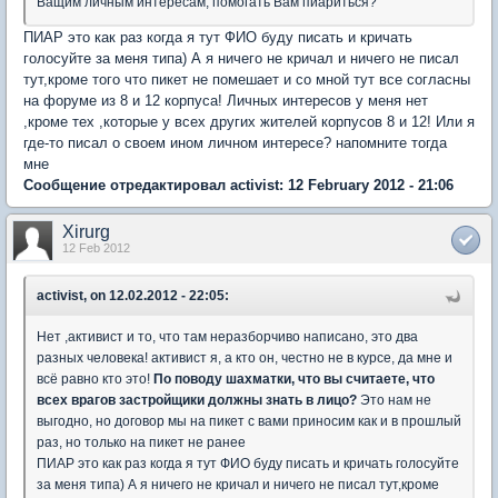
Ващим личным интересам, помогать Вам пиариться?
ПИАР это как раз когда я тут ФИО буду писать и кричать
голосуйте за меня типа) А я ничего не кричал и ничего не писал
тут,кроме того что пикет не помешает и со мной тут все согласны
на форуме из 8 и 12 корпуса! Личных интересов у меня нет
,кроме тех ,которые у всех других жителей корпусов 8 и 12! Или я
где-то писал о своем ином личном интересе? напомните тогда
мне
Сообщение отредактировал activist: 12 February 2012 - 21:06
Xirurg
12 Feb 2012
activist, on 12.02.2012 - 22:05:
Нет ,активист и то, что там неразборчиво написано, это два
разных человека! активист я, а кто он, честно не в курсе, да мне и
всё равно кто это!
По поводу шахматки, что вы считаете, что
всех врагов застройщики должны знать в лицо?
Это нам не
выгодно, но договор мы на пикет с вами приносим как и в прошлый
раз, но только на пикет не ранее
ПИАР это как раз когда я тут ФИО буду писать и кричать голосуйте
за меня типа) А я ничего не кричал и ничего не писал тут,кроме