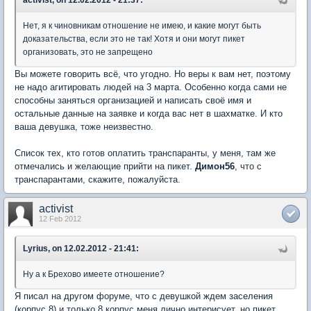
activist, on 12.02.2012 - 21:37:
Нет, я к чиновникам отношение не имею, и какие могут быть
доказательства, если это не так! Хотя и они могут пикет
организовать, это не запрещено
Вы можете говорить всё, что угодно. Но веры к вам нет, поэтому
не надо агитировать людей на 3 марта. Особенно когда сами не
способны заняться организацией и написать своё имя и
остальные данные на заявке и когда вас нет в шахматке. И кто
ваша девушка, тоже неизвестно.
Список тех, кто готов оплатить транспаранты, у меня, там же
отмечались и желающие прийти на пикет.
Димон56
, что с
транспарантами, скажите, пожалуйста.
activist
12 Feb 2012
Lyrius, on 12.02.2012 - 21:41:
Ну а к Брехово имеете отношение?
Я писал на другом форуме, что с девушкой ждем заселения
(корпус 8) и только 8 корпус меня лично интерисует, но пикет