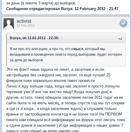
за день (в пикете 3 марта) до выборов.
Сообщение отредактировал Busya: 12 February 2012 - 21:47
activist
12 Feb 2012
Busya, on 12.02.2012 - 22:36:
Я не про эту агитацию, а про то, что
смысл
, который мы
вкладываем в проведения пикета перед выборами, будет потерян
за день до выборов.
Это не факт! наша задача не пикет, а заселние и если
застройщики без скандала нас заселят, то ещё лучше! 25
февраля тоже нормально вполне пикет провести
Лично я жду больше года, когда нас заселят и просто лопнуло
терпение уже И вот так жестко пишу! Когда покупал дск( и
другие, кстати, тоже) обещали заселение летом 2011 года! на их
сайте была гк на июль месяц, а теперь спустя год мы тут спорим
а где гк и когда , и когда заселение ждать) а слушаем только
вранье от застройщиков почти год и не более того! На ПЕРВОМ
пикете нам обещали всё информацию на форум этот писать тоже
о сдаче домов и заселении ) И где информация о наших домах ?
даже в этом обман! не верю никому уже