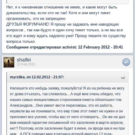
Нет, я к чиновникам отношение не имею, и какие могут быть
доказательства, если это не так! Хотя и они могут пикет
организовать, это не запрещено
ДРУЗЬЯ ФОРУМЧАНЕ! Я прошу не задавать мне наводящих
вопросов , так как-будто я один хочу пикет только, а не мы все
кто ждет и кому ждать надоело уже! Прошу пишите по существу
вопроса только
Сообщение отредактировал activist: 12 February 2012 - 20:41
shalfei
12 Feb 2012
myrzilka, on 12.02.2012 - 21:07:
Напишите кто нибудь заявку, пожалуйста! Я из-за ребенка не могу
от дома отъехать, так сложилось....А ещё мне очень обидно, что
наших самых инициативных сторонников пикета облапошил тов.
Александров....Они умеют вести переговоры, это их работа,
неужели вы не понимаете, что ему тоже этот пикет не нужен и он
приложил все усилия, чтобы вас от него отговорить....Он же не дал
вам никакой гарантии письменной что заселение в марте-апреле,
нет? Поэтому, если заселение будет в июне, он вроде как и ни при
чем....А ПСХ озвучил мне в пятницу второй квартал 12 года-