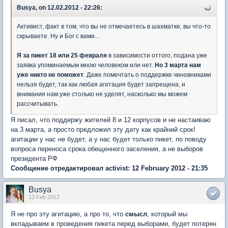
Busya, on 12.02.2012 - 22:26:
Активист, факт в том, что вы не отмечаетесь в шахматке, вы что-то
скрываете. Ну и Бог с вами...
Я за пикет 18 или 25 февраля
в зависимости оттого, подана уже
заявка упоминаемым мною человеком или нет.
Но 3 марта нам
уже никто не поможет
. Даже помечтать о поддержке чиновниками
нельзя будет, так как любая агитация будет запрещена, и
внимания нам уже столько не уделят, насколько мы можем
рассчитывать.
Я писал, что поддержу жителей 8 и 12 корпусов и не настаиваю
на 3 марта, а просто предложил эту дату как крайний срок!
агитации у нас не будет, а у нас будет только пикет, по поводу
вопроса переноса срока обещенного заселения, а не выборов
президента РФ
Сообщение отредактировал activist: 12 February 2012 - 21:35
Busya
12 Feb 2012
Я не про эту агитацию, а про то, что
смысл
, который мы
вкладываем в проведения пикета перед выборами, будет потерян