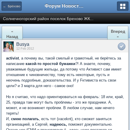
Форум Новостройки
← Брёхово
Cолнечногорский район поселок Брехово ЖК...
«
Вперед
Назад
»
Busya
12 Feb 2012
activist
, а почему вы, такой смелый и грамотный, не берётесь за
написание
какой-то простой бумажки
?! А знаете, почему,
уважаемые будущие жильцы, да потому что Активист сам имеет
отношение к чиновничеству, тому есть некоторые, пусть и
неочень подробные, доказательства. И у Fктивиста есть свои
цели? и 3 марта для него - самое оно!
Но я считаю, что надо ориентироваться на февраль: 18 или, край,
25, правда там могут быть проблемы - это же праздники. А,
может, и не возникнет проблем. В любом случае, нам нечего
терять!
И,
смею полагать
, есть тот (vaceknt), кто сможет заняться
организацией, а Сергей,
надеюсь,
поможет документально.
Остальное (СМИ и транспаранты) - здесь надо постараться