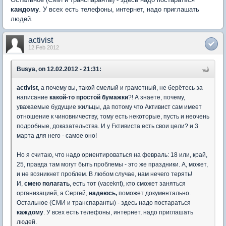
каждому
. У всех есть телефоны, интернет, надо приглашать
людей.
activist
12 Feb 2012
Busya, on 12.02.2012 - 21:31:
activist
, а почему вы, такой смелый и грамотный, не берётесь за
написание
какой-то простой бумажки
?! А знаете, почему,
уважаемые будущие жильцы, да потому что Активист сам имеет
отношение к чиновничеству, тому есть некоторые, пусть и неочень
подробные, доказательства. И у Fктивиста есть свои цели? и 3
марта для него - самое оно!
Но я считаю, что надо ориентироваться на февраль: 18 или, край,
25, правда там могут быть проблемы - это же праздники. А, может,
и не возникнет проблем. В любом случае, нам нечего терять!
И,
смею полагать
, есть тот (vaceknt), кто сможет заняться
организацией, а Сергей,
надеюсь,
поможет документально.
Остальное (СМИ и транспаранты) - здесь надо постараться
каждому
. У всех есть телефоны, интернет, надо приглашать
людей.