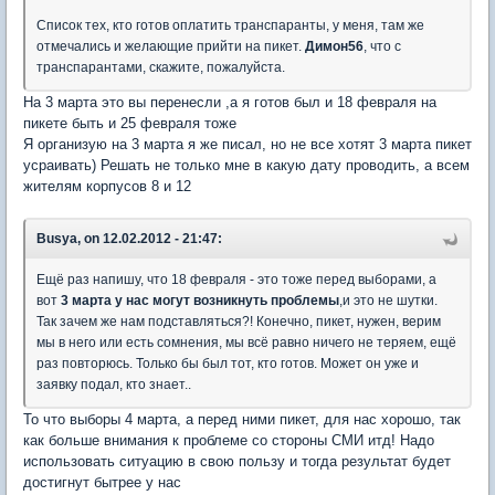
Список тех, кто готов оплатить транспаранты, у меня, там же
отмечались и желающие прийти на пикет.
Димон56
, что с
транспарантами, скажите, пожалуйста.
На 3 марта это вы перенесли ,а я готов был и 18 февраля на
пикете быть и 25 февраля тоже
Я организую на 3 марта я же писал, но не все хотят 3 марта пикет
усраивать) Решать не только мне в какую дату проводить, а всем
жителям корпусов 8 и 12
Busya, on 12.02.2012 - 21:47:
Ещё раз напишу, что 18 февраля - это тоже перед выборами, а
вот
3 марта у нас могут возникнуть проблемы
,и это не шутки.
Так зачем же нам подставляться?! Конечно, пикет, нужен, верим
мы в него или есть сомнения, мы всё равно ничего не теряем, ещё
раз повторюсь. Только бы был тот, кто готов. Может он уже и
заявку подал, кто знает..
То что выборы 4 марта, а перед ними пикет, для нас хорошо, так
как больше внимания к проблеме со стороны СМИ итд! Надо
использовать ситуацию в свою пользу и тогда результат будет
достигнут бытрее у нас