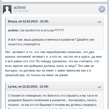
activist
12 Feb 2012
Busya, on 12.02.2012 - 21:55:
activist
, так vaceknt это и есть вы??????
И всё-таки, ваша девушка отмечена в шахматке? Давайте уже
начистоту, пожалуйста.
Нет ,активист и то, что там неразборчиво написано, это два
разных человека! активист я, а кто он, честно не в курсе, да мне
и всё равно кто это! По поводу шахматки, что вы считаете, что
всех врагов застройщики должны знать в лицо? Это нам не
выгодно, но договор мы на пикет с вами приносим как и в
прошлый раз, но только на пикет не ранее
Lyrius, on 12.02.2012 - 21:59:
Становится очевидным, что Вам есть что скрывать и мы так и не
дождемся Вашего появления в шахматке... Агитировать, писать
лозунги - ах как это по-Вашему! А почему мы должны следовать