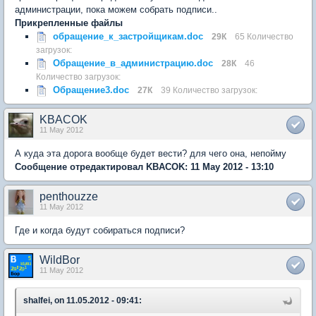
администрации, пока можем собрать подписи..
Прикрепленные файлы
обращение_к_застройщикам.doc
29К
65 Количество
загрузок:
Обращение_в_администрацию.doc
28К
46
Количество загрузок:
Обращение3.doc
27К
39 Количество загрузок:
KBACOK
11 May 2012
А куда эта дорога вообще будет вести? для чего она, непойму
Сообщение отредактировал KBACOK: 11 May 2012 - 13:10
penthouzze
11 May 2012
Где и когда будут собираться подписи?
WildBor
11 May 2012
shalfei, on 11.05.2012 - 09:41: