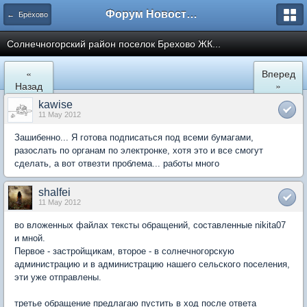
Форум Новостройки
← Брёхово
Cолнечногорский район поселок Брехово ЖК...
«
Вперед
Назад
»
kawise
11 May 2012
Зашибенно... Я готова подписаться под всеми бумагами,
разослать по органам по электронке, хотя это и все смогут
сделать, а вот отвезти проблема... работы много
shalfei
11 May 2012
во вложенных файлах тексты обращений, составленные nikita07
и мной.
Первое - застройщикам, второе - в солнечногорскую
администрацию и в администрацию нашего сельского поселения,
эти уже отправлены.
третье обращение предлагаю пустить в ход после ответа