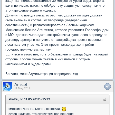
защитная полоса составляет 30 метров от уреза воды. Дорога,
как я понимаю, никак не обойдет эту защитную полосу, так что
это нарушение водного кодекса.
До кучи, по поводу леса, то этот лес должен по идее должен
быть включен в состав Гослесфонда (Федеральная
собственность) и регламентироваться Лесным кодексом.
Московское Лесное Агентство, которое управляет Гослесфондом
в МО, должна была сдать застройщикам кусок леса в аренду по
договору аренды и получить от застройщика проект освоения
леса на этом участке. Этот проект также должен пройти
государственную экспертизу.
Если всего этого нет, то это беззаконие и правда будет на нашей
стороне. Короче можем тыкать в них палкой с острым
наконечником и будем правы.
Во блин, меня Администрация опередила! =)))
Amstel
11 May 2012
shalfei, on 11.05.2012 - 15:21:
смотрите чего только что ответили.
супер, надеюсь это окончательное решение.