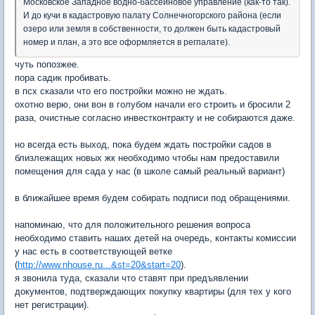
Московское Западное водно-бассейновое управление (как-то так).
И до кучи в кадастровую палату Солнечногорского района (если
озеро или земля в собственности, то должен быть кадастровый
номер и план, а это все оформляется в регпалате).
чуть попозжее.
пора садик пробивать.
в псх сказали что его постройки можно не ждать.
охотно верю, они вон в голубом начали его строить и бросили 2
раза, очистные согласно инвестконтракту и не собираются даже.
но всегда есть выход, пока будем ждать постройки садов в
близлежащих новых жк необходимо чтобы нам предоставили
помещения для сада у нас (в школе самый реальный вариант)
в ближайшее время будем собирать подписи под обращениями.
напоминаю, что для положительного решения вопроса
необходимо ставить наших детей на очередь, контакты комиссии
у нас есть в соответствующей ветке
(
http://www.nhouse.ru...&st=20&start=20
).
я звонила туда, сказали что ставят при предъявлении
документов, подтверждающих покупку квартиры (для тех у кого
нет регистрации).