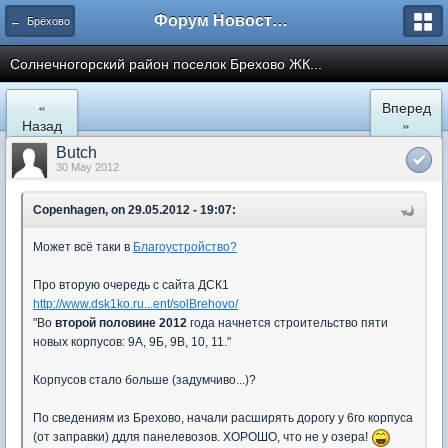
Форум Новостройки
← Брёхово
Cолнечногорский район поселок Брехово ЖК...
«
Вперед
Назад
»
Butch
30 May 2012
Copenhagen, on 29.05.2012 - 19:07:
Может всё таки в
Благоустройство?
Про вторую очередь с сайта ДСК1
http://www.dsk1ko.ru...ent/solBrehovo/
"Во
второй половине 2012
года начнется строительство пяти
новых корпусов: 9А, 9Б, 9В, 10, 11."
Корпусов стало больше (задумчиво...)?
По сведениям из Брехово, начали расширять дорогу у 6го корпуса
(от заправки) ддля панелевозов. ХОРОШО, что не у озера!