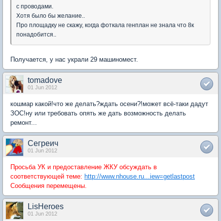
с проводами.
Хотя было бы желание..
Про площадку не скажу, когда фоткала генплан не знала что 8к
понадобится..
Получается, у нас украли 29 машиномест.
tomadove
01 Jun 2012
кошмар какой!что же делать?ждать осени?!может всё-таки дадут
ЗОС!ну или требовать опять же дать возможность делать
ремонт...
Сегреич
01 Jun 2012
Просьба УК и предоставление ЖКУ обсуждать в
соответствующей теме:
http://www.nhouse.ru...iew=getlastpost
Сообщения перемещены.
LisHeroes
01 Jun 2012