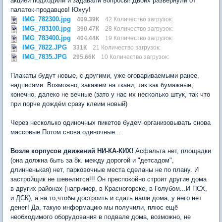
акцией подходили и задавали вопросы! Двоих развернули от
палаток-продавцов! Юхуу!
IMG_782300.jpg
409.39К
42 Количество загрузок:
IMG_783100.jpg
390.47К
28 Количество загрузок:
IMG_783400.jpg
404.44К
19 Количество загрузок:
IMG_7822.JPG
331К
21 Количество загрузок:
IMG_7835.JPG
295.66К
10 Количество загрузок:
Плакаты будут новые, с другими, уже оговариваемыми ранее,
надписями. Возможно, закажем на ткани, так как бумажные,
конечно, далеко не вечные (зато у нас их несколько штук, так что
при порче дождём сразу клеим новый)
Через несколько одиночных пикетов будем организовывать снова
массовые.Потом снова одиночные...
Возле корпусов движений НИ-КА-КИХ!
Асфальта нет, площадки
(она должна быть за 8к. между дорогой и "детсадом",
длинненькая) нет, парковочные места сделаны не по плану. И
застройщик не шевелится!!! Он преспокойно строит другие дома
в других районах (например, в Красногорске, в Голубом...И ПСХ,
и ДСК), а на то,чтобы достроить и сдать наши дома, у него нет
денег! Да, такую информацию мы получили, плюс ещё
необходимого оборудования в подвале дома, возможно, не