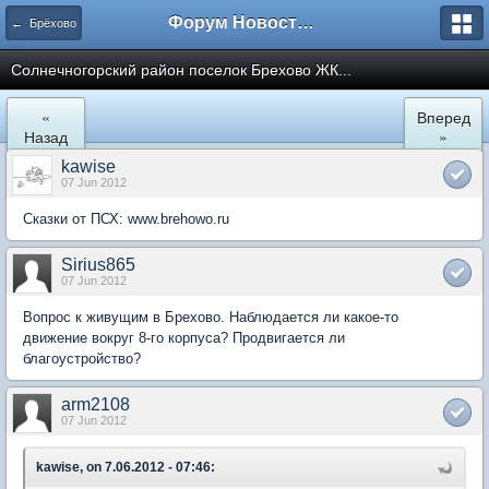
Форум Новостройки
← Брёхово
Cолнечногорский район поселок Брехово ЖК...
«
Вперед
Назад
»
kawise
07 Jun 2012
Сказки от ПСХ: www.brehowo.ru
Sirius865
07 Jun 2012
Вопрос к живущим в Брехово. Наблюдается ли какое-то
движение вокруг 8-го корпуса? Продвигается ли
благоустройство?
arm2108
07 Jun 2012
kawise, on 7.06.2012 - 07:46: