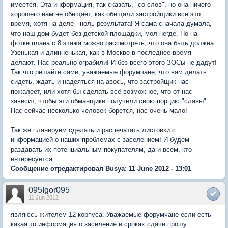
имеется. Эта информация, так сказать, "со слов", но она ничего
хорошего нам не обещает, как обещали застройщики всё это
время, хотя на деле - ноль результата! Я сама сначала думала,
что наш дом будет без детской площадки, мол негде. Но на
фотке плана с 8 этажа можно рассмотреть, что она быть должна.
Узенькая и длинненькая, как в Москве в последнее время
делают. Нас реально ограбили! И без всего этого ЗОСы не дадут!
Так что решайте сами, уважаемые форумчане, что вам делать:
сидеть, ждать и надеяться на авось, что застройщик нас
пожалеет, или хотя бы сделать всё возможное, что от нас
зависит, чтобы эти обманщики получили свою порцию "славы".
Нас сейчас несколько человек борется, нас очень мало!
Так же планируем сделать и распечатать листовки с
информацией о наших проблемах с заселением! И будем
раздавать их потенциальным покупателям, да и всем, кто
интересуется.
Сообщение отредактировал Busya: 11 June 2012 - 13:01
095Igor095
11 Jun 2012
являюсь жителем 12 корпуса. Уважаемые форумчане если есть
какая то информация о заселение и сроках сдачи прошу