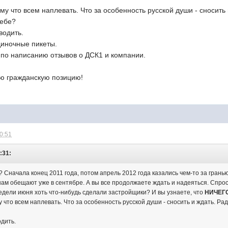
му что всем наплевать. Что за особенность русской души - сносить
себе?
водить.
диночные пикеты.
 по написанию отзывов о ДСК1 и компании.
ю гражданскую позицию!
10:51
:31:
 Сначала конец 2011 года, потом апрель 2012 года казались чем-то за грань
нам обещают уже в сентябре. А вы все продолжаете ждать и надеяться. Спрос
недели июня хоть что-нибудь сделали застройщики? И вы узнаете, что
НИЧЕГ
у что всем наплевать. Что за особенность русской души - сносить и ждать. Рад
дить.