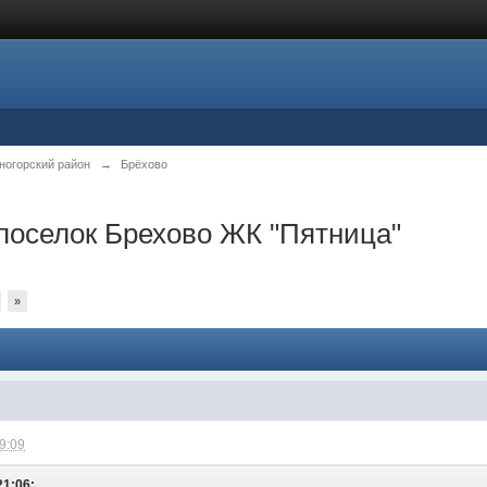
ногорский район
→
Брёхово
поселок Брехово ЖК "Пятница"
»
09:09
21:06: