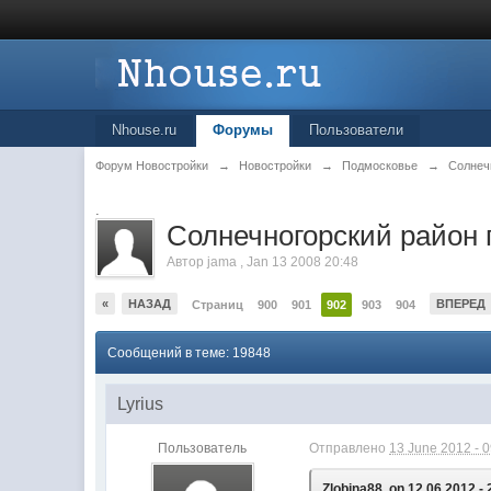
Nhouse.ru
Форумы
Пользователи
Форум Новостройки
→
Новостройки
→
Подмосковье
→
Солнеч
.
Cолнечногорский район 
Автор
jama
,
Jan 13 2008 20:48
«
НАЗАД
ВПЕРЕД
Страниц
900
901
902
903
904
Сообщений в теме: 19848
Lyrius
Пользователь
Отправлено
13 June 2012 - 
Zlobina88, on 12.06.2012 - 