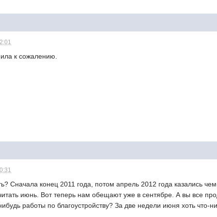
22:01
ила к сожалению.
10:31
ь? Сначала конец 2011 года, потом апрель 2012 года казались чем-
итать июнь. Вот теперь нам обещают уже в сентябре. А вы все пр
-нибудь работы по благоустройству? За две недели июня хоть что-н