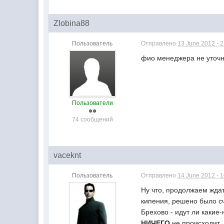
Zlobina88
Пользователь
Отправлено
13 June 2012 - 
фио менеджера не уточн
Пользователи
74 сообщений
vaceknt
Пользователь
Отправлено
14 June 2012 - 
Ну что, продолжаем ждат
кипения, решено было сч
Брехово - идут ли какие
НИЧЕГО
не происходит.