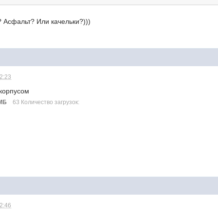
? Асфальт? Или качельки?)))
12:23
 корпусом
1МБ
63 Количество загрузок:
12:46