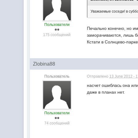
Уважаемые соседи! в суббо
Пользователи
Печально конечно, но им
175 сообщений
заморачиваются, лишь б
Кстати в Солнцево-парке
Zlobina88
Пользователь
Отправлено
13 June 2012 - 
насчет ошиблась она или
даже в планах нет.
Пользователи
74 сообщений