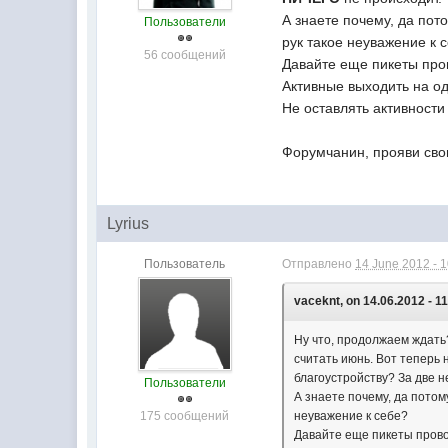
А знаете почему, да пото
Пользователи
рук такое неуважение к 
56 сообщений
Давайте еще пикеты про
Активные выходить на о
Не оставлять активности
Форумчанин, прояви сво
Lyrius
Пользователь
Отправлено
14 June 2012 - 
vaceknt, on 14.06.2012 - 11
Ну что, продолжаем ждать?
считать июнь. Вот теперь 
благоустройству? За две 
Пользователи
А знаете почему, да потом
175 сообщений
неуважение к себе?
Давайте еще пикеты прово