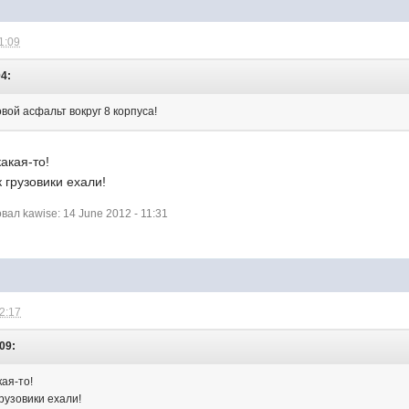
1:09
04:
вой асфальт вокруг 8 корпуса!
акая-то!
 грузовики ехали!
л kawise: 14 June 2012 - 11:31
12:17
:09:
кая-то!
грузовики ехали!