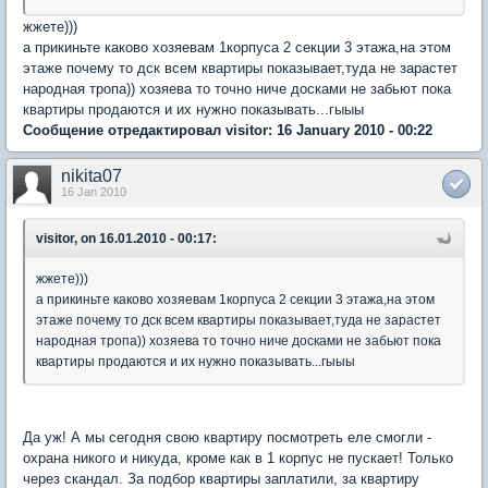
жжете)))
а прикиньте каково хозяевам 1корпуса 2 секции 3 этажа,на этом
этаже почему то дск всем квартиры показывает,туда не зарастет
народная тропа)) хозяева то точно ниче досками не забьют пока
квартиры продаются и их нужно показывать...гыыы
Сообщение отредактировал visitor: 16 January 2010 - 00:22
nikita07
16 Jan 2010
visitor, on 16.01.2010 - 00:17:
жжете)))
а прикиньте каково хозяевам 1корпуса 2 секции 3 этажа,на этом
этаже почему то дск всем квартиры показывает,туда не зарастет
народная тропа)) хозяева то точно ниче досками не забьют пока
квартиры продаются и их нужно показывать...гыыы
Да уж! А мы сегодня свою квартиру посмотреть еле смогли -
охрана никого и никуда, кроме как в 1 корпус не пускает! Только
через скандал. За подбор квартиры заплатили, за квартиру