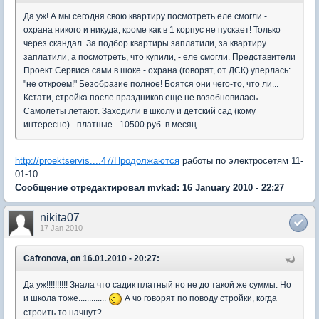
Да уж! А мы сегодня свою квартиру посмотреть еле смогли -
охрана никого и никуда, кроме как в 1 корпус не пускает! Только
через скандал. За подбор квартиры заплатили, за квартиру
заплатили, а посмотреть, что купили, - еле смогли. Представители
Проект Сервиса сами в шоке - охрана (говорят, от ДСК) уперлась:
"не откроем!" Безобразие полное! Боятся они чего-то, что ли...
Кстати, стройка после праздников еще не возобновилась.
Самолеты летают. Заходили в школу и детский сад (кому
интересно) - платные - 10500 руб. в месяц.
http://proektservis....47/Продолжаются
работы по электросетям 11-
01-10
Сообщение отредактировал mvkad: 16 January 2010 - 22:27
nikita07
17 Jan 2010
Cafronova, on 16.01.2010 - 20:27:
Да уж!!!!!!!!!! Знала что садик платный но не до такой же суммы. Но
и школа тоже.............
А чо говорят по поводу стройки, когда
строить то начнут?