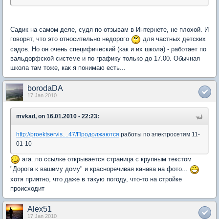
Садик на самом деле, судя по отзывам в Интернете, не плохой. И
говорят, что это относительно недорого
для частных детских
садов. Но он очень специфический (как и их школа) - работает по
вальдорфской системе и по графику только до 17.00. Обычная
школа там тоже, как я понимаю есть...
borodaDA
17 Jan 2010
mvkad, on 16.01.2010 - 22:23:
http://proektservis....47/Продолжаются
работы по электросетям 11-
01-10
ага..по ссылке открывается страница с крупным текстом
"Дорога к вашему дому" и красноречивая канава на фото...
хотя приятно, что даже в такую погоду, что-то на стройке
происходит
Alex51
17 Jan 2010