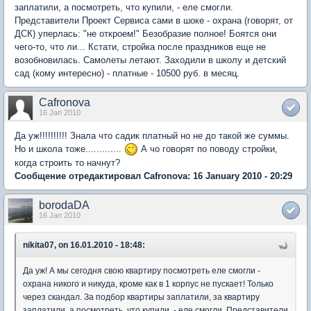
заплатили, а посмотреть, что купили, - еле смогли.
Представители Проект Сервиса сами в шоке - охрана (говорят, от
ДСК) уперлась: "не откроем!" Безобразие полное! Боятся они
чего-то, что ли... Кстати, стройка после праздников еще не
возобновилась. Самолеты летают. Заходили в школу и детский
сад (кому интересно) - платные - 10500 руб. в месяц.
Cafronova
16 Jan 2010
Да уж!!!!!!!!!! Знала что садик платный но не до такой же суммы.
Но и школа тоже.............
А чо говорят по поводу стройки,
когда строить то начнут?
Сообщение отредактировал Cafronova: 16 January 2010 - 20:29
borodaDA
16 Jan 2010
nikita07, on 16.01.2010 - 18:48:
Да уж! А мы сегодня свою квартиру посмотреть еле смогли -
охрана никого и никуда, кроме как в 1 корпус не пускает! Только
через скандал. За подбор квартиры заплатили, за квартиру
заплатили, а посмотреть, что купили, - еле смогли. Представители