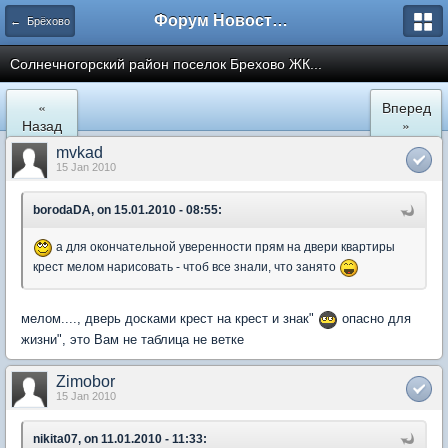
Форум Новостройки
← Брёхово
Cолнечногорский район поселок Брехово ЖК...
«
Вперед
Назад
»
mvkad
15 Jan 2010
borodaDA, on 15.01.2010 - 08:55:
а для окончательной уверенности прям на двери квартиры
крест мелом нарисовать - чтоб все знали, что занято
мелом...., дверь досками крест на крест и знак"
опасно для
жизни", это Вам не таблица не ветке
Zimobor
15 Jan 2010
nikita07, on 11.01.2010 - 11:33: