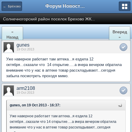
Форум Новостройки
← Брёхово
Cолнечногорский район поселок Брехово ЖК...
«
Вперед
Назад
»
gunes
19 Oct 2013
Уже наверное работает там аптека...я ездила 12
октября...сказали что 14 открытие.....а вчера вечером обратила
внимание что у нас в аптеке товар расскладывают...сегодня
забыла посмотреть проходя мимо.
arm2108
19 Oct 2013
gunes, on 19 Oct 2013 - 16:37:
Уже наверное работает там аптека...я ездила 12
октября...сказали что 14 открытие.....а вчера вечером обратила
внимание что у нас в аптеке товар расскладывают...сегодня