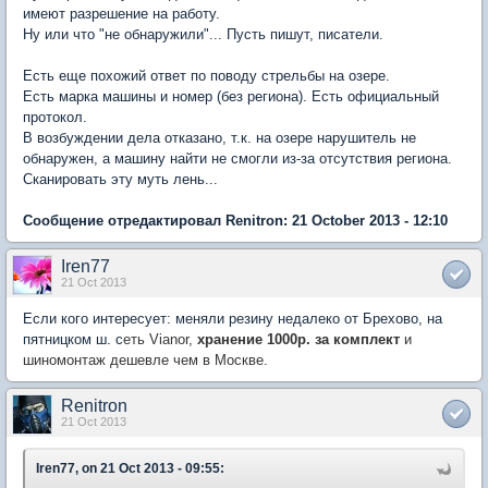
имеют разрешение на работу.
Ну или что "не обнаружили"... Пусть пишут, писатели.
Есть еще похожий ответ по поводу стрельбы на озере.
Есть марка машины и номер (без региона). Есть официальный
протокол.
В возбуждении дела отказано, т.к. на озере нарушитель не
обнаружен, а машину найти не смогли из-за отсутствия региона.
Сканировать эту муть лень...
Сообщение отредактировал Renitron: 21 October 2013 - 12:10
Iren77
21 Oct 2013
Если кого интересует: меняли резину недалеко от Брехово, на
пятницком ш. с
еть Vianor,
хранение 1000р. за комплект
и
шиномонтаж дешевле чем в Москве.
Renitron
21 Oct 2013
Iren77, on 21 Oct 2013 - 09:55: