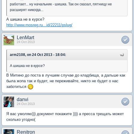
работает... ну начальник - шишка. Так он сказал, пятницу не
расширят никогда...
А шишка не в курсе?
http://www.mosreg.ru...id/22211/pslug/
LenMart
24 Oct 2013
arm2108, on 24 Oct 2013 - 18:04:
А шишка не в курсе?
В Митино до поста в лучшем случае до кладбища, а дальше как
была жопа так и будет, не переживайте, никто не будет о нас
заботиться
danvi
24 Oct 2013
Я вас умоляю))) документ покажите )))) а пресса трещать может
сколько угодно(
Renitron