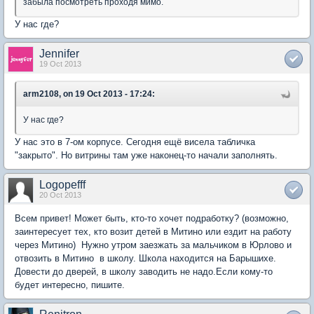
забыла посмотреть проходя мимо.
У нас где?
Jennifer
19 Oct 2013
arm2108, on 19 Oct 2013 - 17:24:
У нас где?
У нас это в 7-ом корпусе. Сегодня ещё висела табличка
"закрыто". Но витрины там уже наконец-то начали заполнять.
Logopefff
20 Oct 2013
Всем привет! Может быть, кто-то хочет подработку? (возможно,
заинтересует тех, кто возит детей в Митино или ездит на работу
через Митино) Нужно утром заезжать за мальчиком в Юрлово и
отвозить в Митино в школу. Школа находится на Барышихе.
Довести до дверей, в школу заводить не надо.Если кому-то
будет интересно, пишите.