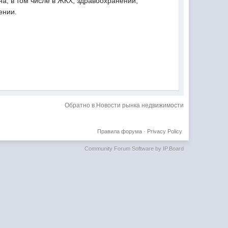
а, в том числе в ЖКХ, здравоохранении,
ении.
Обратно в Новости рынка недвижимости
Правила форума
·
Privacy Policy
Community Forum Software by IP.Board