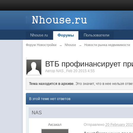
Nhouse.ru
Форумы
Пользователи
Форум Новостройки
→
Nhouse
→
Новости рынка недвижимости
.
ВТБ профинансирует пр
Автор
NAS
,
Feb 20 2015 4:55
Тема находится в архиве
. Это значит, что в нее нельзя отве
В этой теме нет ответов
NAS
Аксакал
Отправлено
20 February 2015