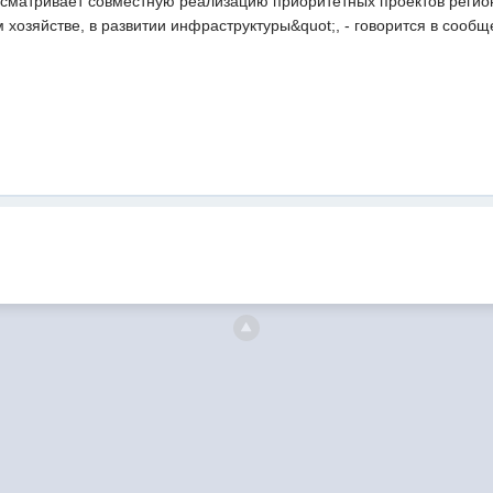
сматривает совместную реализацию приоритетных проектов регион
 хозяйстве, в развитии инфраструктуры&quot;, - говорится в сообщ