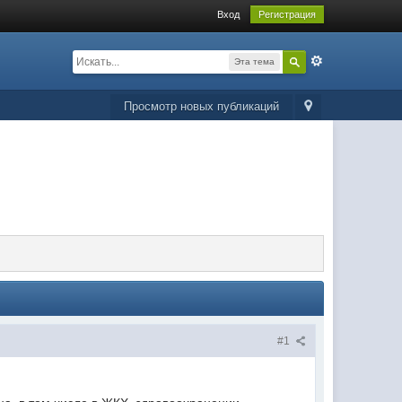
Вход
Регистрация
Эта тема
Просмотр новых публикаций
#1