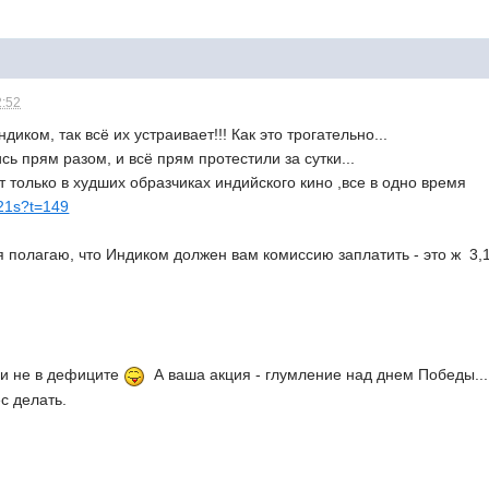
2:52
Индиком, так всё их устраивает!!! Как это трогательно...
ь прям разом, и всё прям протестили за сутки...
т только в худших образчиках
индийского кино ,все в одно время
021s?t=149
я полагаю, что Индиком должен вам комиссию заплатить - это ж 3,14
сии не в дефиците
А ваша акция - глумление над днем Победы...
с делать.