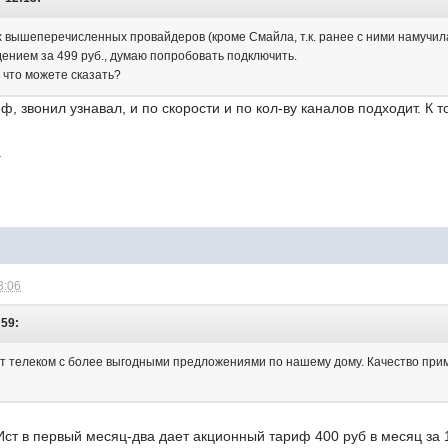
х вышеперечисленных провайдеров (кроме Смайла, т.к. ранее с ними намучила
дением за 499 руб., думаю попробовать подключить.
, что можете сказать?
ф, звонил узнавал, и по скорости и по кол-ву каналов подходит. К 
.
3:06
:59:
т телеком с более выгодными предложениями по нашему дому. Качество прим
Ист в первый месяц-два дает акционный тариф 400 руб в месяц за 