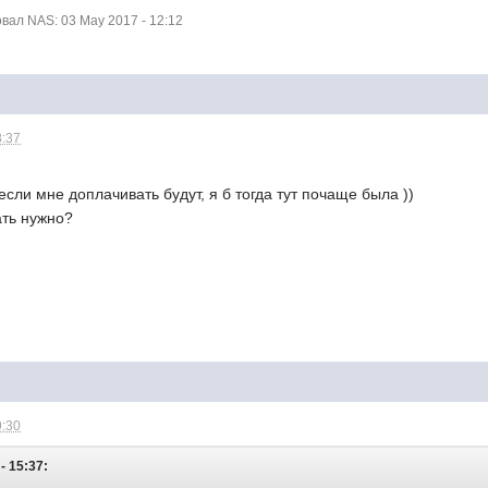
ал NAS: 03 May 2017 - 12:12
8:37
если мне доплачивать будут, я б тогда тут почаще была ))
ать нужно?
9:30
- 15:37: