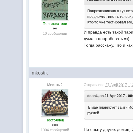
Попрозванивала я тут все
предложил, инет с телеви
Кто-то уже тестировал его
Пользователи
И правда есть такой тари
10 сообщений
думаю попробовать =))
Тогда расскажу, что и как
mkostik
Местный
Отправлено
27 April 2017 - 1
deon4, on 21 Apr 2017 - 08
В мае планирует зайти Ис
рублей.
Постоялец
По опыту других домов, 
1004 сообщений