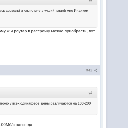
сь вдоволь) и как по мне, лучший тариф мне Индиком
тому ж и роутер в рассрочку можно приобрести, вот
#42
ерно у всех одинаковое, цены различаются на 100-200
100Мб/с навсегда.