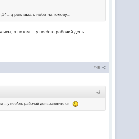
14...ц реклама с неба на голову...
исы, а потом ... у нее/его рабочий день
#49
м ... у нее/его рабочий день закончился