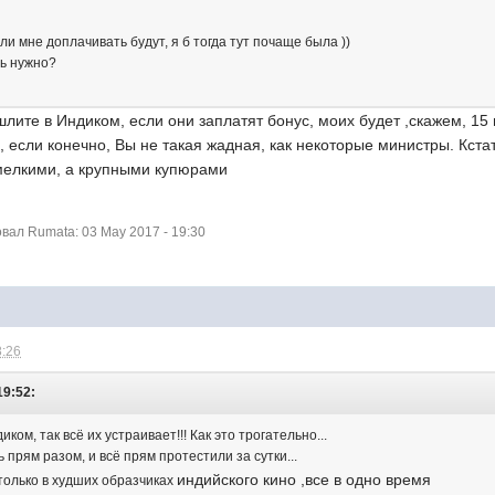
ли мне доплачивать будут, я б тогда тут почаще была ))
ть нужно?
шлите в Индиком, если они заплатят бонус, моих будет ,скажем, 1
 если конечно, Вы не такая жадная, как некоторые министры. Кстат
мелкими, а крупными купюрами
ал Rumata: 03 May 2017 - 19:30
8:26
19:52:
диком, так всё их устраивает!!! Как это трогательно...
прям разом, и всё прям протестили за сутки...
индийского кино ,все в одно время
только в худших образчиках