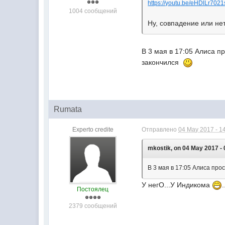
https://youtu.be/eHDlLr702
1004 сообщений
Ну, совпадение или нет
В 3 мая в 17:05 Алиса п
закончился
Rumata
Experto credite
Отправлено
04 May 2017 - 1
mkostik, on 04 May 2017 - 
В 3 мая в 17:05 Алиса про
У негО...У Индикома
.
Постоялец
2379 сообщений