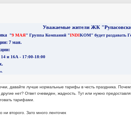
Уважаемые жители ЖК "Рупасовски
ника
"
9
МАЯ
" Группа Компаний "
INDI
KOM" будет раздавать Г
ции:
7 мая.
кции:
14 и 16А - 17:00-18:00
х.
о.
очки, давайте лучше нормальные тарифы в честь праздника. Почем
а другие нет? Ответ очевиден, жадность. Тут или нужно предоставля
нговать тарифами.
о ни второго. Зато много ленточек