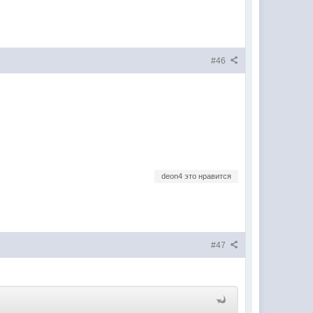
#46
deon4 это нравится
#47