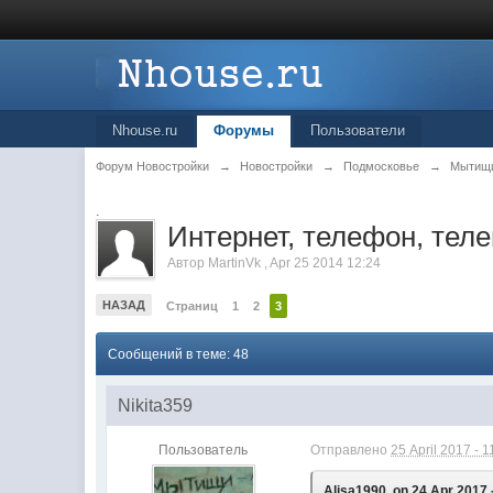
Nhouse.ru
Форумы
Пользователи
Форум Новостройки
→
Новостройки
→
Подмосковье
→
Мытищ
.
Интернет, телефон, тел
Автор
MartinVk
,
Apr 25 2014 12:24
НАЗАД
Страниц
1
2
3
Сообщений в теме: 48
Nikita359
Пользователь
Отправлено
25 April 2017 - 1
Alisa1990, on 24 Apr 2017 