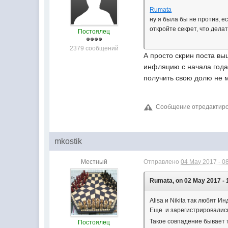
Rumata
ну я была бы не против, ес
откройте секрет, что дела
Постоялец
2379 сообщений
А просто скрин поста вы
инфляцию с начала года,
получить свою долю не 
Сообщение отредактиров
mkostik
Местный
Отправлено
04 May 2017 - 0
Rumata, on 02 May 2017 - 
Alisa и Nikita так любят Ин
Еще и зарегистрировались 
Такое совпадение бывает 
Постоялец