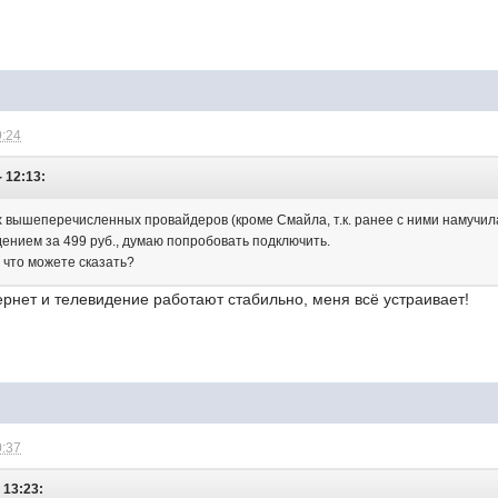
9:24
- 12:13:
х вышеперечисленных провайдеров (кроме Смайла, т.к. ранее с ними намучила
дением за 499 руб., думаю попробовать подключить.
, что можете сказать?
тернет и телевидение работают стабильно, меня всё устраивает!
0:37
 13:23: