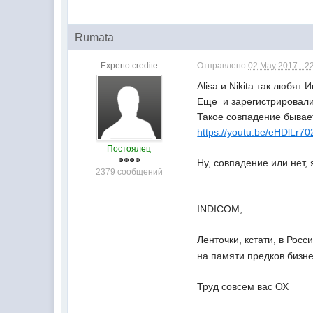
Rumata
Experto credite
Отправлено
02 May 2017 - 2
Alisa и Nikita так любят 
Еще и зарегистрировалис
Такое совпадение бывае
https://youtu.be/eHDlLr7
Постоялец
Ну, совпадение или нет, 
2379 сообщений
INDICOM,
Ленточки, кстати, в Рос
на памяти предков бизне
Труд совсем вас ОХ