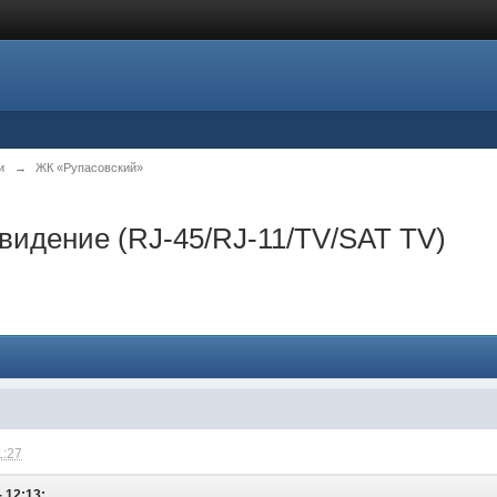
и
→
ЖК «Рупасовский»
евидение (RJ-45/RJ-11/TV/SAT TV)
1:27
- 12:13: