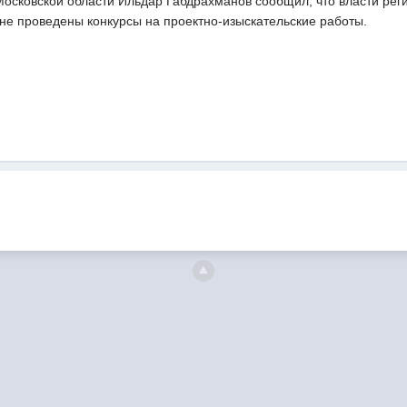
Московской области Ильдар Габдрахманов сообщил, что власти рег
не проведены конкурсы на проектно-изыскательские работы.