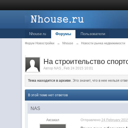
Nhouse.ru
Форумы
Пользователи
Форум Новостройки
→
Nhouse
→
Новости рынка недвижимости
.
На строительство спорт
Автор
NAS
,
Feb 24 2015 10:01
Тема находится в архиве
. Это значит, что в нее нельзя отве
В этой теме нет ответов
NAS
Аксакал
Отправлено
24 February 2015