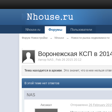
Nhouse.ru
Форумы
Пользователи
Форум Новостройки
→
Nhouse
→
Новости рынка недвижимости
.
Воронежская КСП в 2014
Автор
NAS
,
Feb 26 2015 20:12
Тема находится в архиве
. Это значит, что в нее нельзя отве
В этой теме нет ответов
NAS
Аксакал
Отправлено
26 February 2015