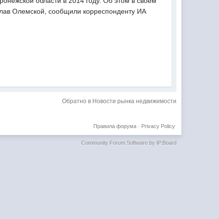
нежской области в 2014 году. Об этом в своем
слав Олемской, сообщили корреспонденту ИА
Обратно в Новости рынка недвижимости
Правила форума
·
Privacy Policy
Community Forum Software by IP.Board