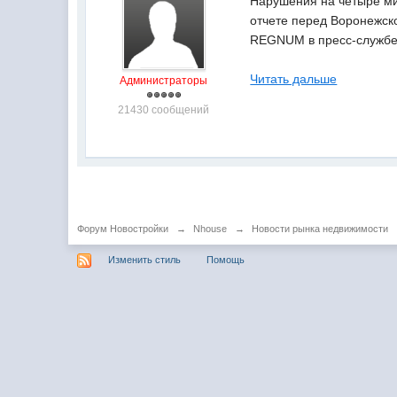
Нарушения на четыре ми
отчете перед Воронежск
REGNUM в пресс-службе
Читать дальше
Администраторы
21430 сообщений
Форум Новостройки
→
Nhouse
→
Новости рынка недвижимости
Изменить стиль
Помощь