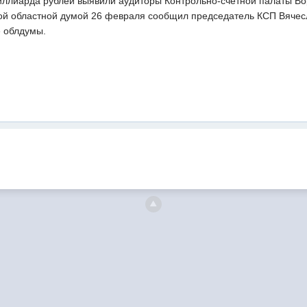
ллиарда рублей выявили аудиторы Контрольно-счетной палаты Воро
ой областной думой 26 февраля сообщил председатель КСП Вяче
 облдумы.