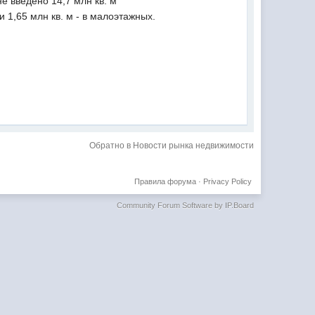
е введено 14,7 млн кв. м
и 1,65 млн кв. м - в малоэтажных.
Обратно в Новости рынка недвижимости
Правила форума
·
Privacy Policy
Community Forum Software by IP.Board