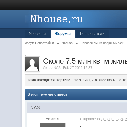
Nhouse.ru
Форумы
Пользователи
Форум Новостройки
→
Nhouse
→
Новости рынка недвижимости
.
Около 7,5 млн кв. м жил
Автор
NAS
,
Feb 27 2015 12:37
Тема находится в архиве
. Это значит, что в нее нельзя отве
В этой теме нет ответов
NAS
Аксакал
Отправлено
27 February 2015