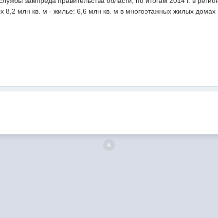
службы зампреда правительства области, по итогам 2014 г. в регион
 8,2 млн кв. м - жилье: 6,6 млн кв. м в многоэтажных жилых домах 