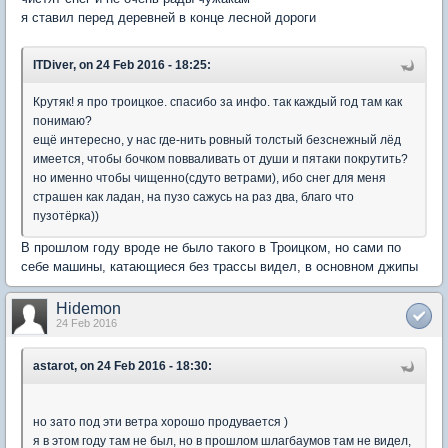
я ставил перед деревней в конце лесной дороги
ITDiver, on 24 Feb 2016 - 18:25:
Крутяк! я про троицкое. спасибо за инфо. так каждый год там как
понимаю?
ещё интересно, у нас где-нить ровный толстый безснежный лёд
имеется, чтобы бочком повваливать от души и пятаки покрутить?
но именно чтобы чищенно(сдуто ветрами), ибо снег для меня
страшен как ладан, на пузо сажусь на раз два, благо что
пузотёрка))
В прошлом году вроде не было такого в Троицком, но сами по
себе машины, катающиеся без трассы видел, в основном джипы
Hidemon
24 Feb 2016
astarot, on 24 Feb 2016 - 18:30:
но зато под эти ветра хорошо продувается )
я в этом году там не был, но в прошлом шлагбаумов там не видел,