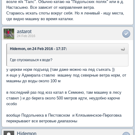
возле я/к "Галс". Обычно катаю на "Подольских полях" или в д.
Настасьино. Все зависит от направления ветра.
Стараюсь искать споты вокруг себя. Но я ленивый - ищу места,
где видно машину во время каталки.
astarot
24 Feb 2016
Hidemon, on 24 Feb 2016 - 17:37:
Где спускаешься к воде?
у церкви норм подъезд (там даже можно на лед съехать ))
я еще у Адмирала ставлю машину под северные ветра норм, от
машины до воды около 100 м
в последний раз под юзз катал в Семкино, там машину в лесу
ставил ) и до берега около 500 метров идти, неудобно кароче
особо
вообще Подольниха в Пестовском и Клязьминское-Пироговка
перекрывают все ветровые диапазоны
Hidemon