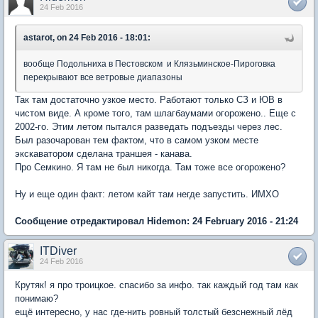
24 Feb 2016
astarot, on 24 Feb 2016 - 18:01:
вообще Подольниха в Пестовском и Клязьминское-Пироговка
перекрывают все ветровые диапазоны
Так там достаточно узкое место. Работают только СЗ и ЮВ в
чистом виде. А кроме того, там шлагбаумами огорожено.. Еще с
2002-го. Этим летом пытался разведать подъезды через лес.
Был разочарован тем фактом, что в самом узком месте
экскаватором сделана траншея - канава.
Про Семкино. Я там не был никогда. Там тоже все огорожено?
Ну и еще один факт: летом кайт там негде запустить. ИМХО
Сообщение отредактировал Hidemon: 24 February 2016 - 21:24
ITDiver
24 Feb 2016
Крутяк! я про троицкое. спасибо за инфо. так каждый год там как
понимаю?
ещё интересно, у нас где-нить ровный толстый безснежный лёд