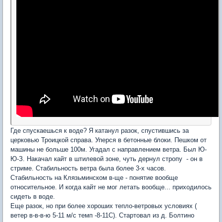
Где спускаешься к воде? Я катанул разок, спустившись за
церковью Троицкой справа. Уперся в бетонные блоки. Пешком от
машины не больше 100м. Угадал с направлением ветра. Был Ю-
Ю-З. Накачал кайт в штилевой зоне, чуть дернул стропу - он в
стриме. Стабильность ветра была более 3-х часов.
Стабильность на Клязьминском в-ще - понятие вообще
относительное. И когда кайт не мог летать вообще... приходилось
сидеть в воде.
Еще разок, но при более хороших тепло-ветровых условиях (
ветер в-в-в-ю 5-11 м/с темп -8-11С). Стартовал из д. Болтино