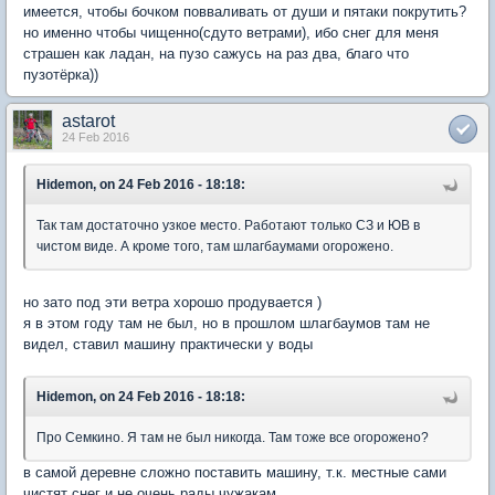
имеется, чтобы бочком повваливать от души и пятаки покрутить?
но именно чтобы чищенно(сдуто ветрами), ибо снег для меня
страшен как ладан, на пузо сажусь на раз два, благо что
пузотёрка))
astarot
24 Feb 2016
Hidemon, on 24 Feb 2016 - 18:18:
Так там достаточно узкое место. Работают только СЗ и ЮВ в
чистом виде. А кроме того, там шлагбаумами огорожено.
но зато под эти ветра хорошо продувается )
я в этом году там не был, но в прошлом шлагбаумов там не
видел, ставил машину практически у воды
Hidemon, on 24 Feb 2016 - 18:18:
Про Семкино. Я там не был никогда. Там тоже все огорожено?
в самой деревне сложно поставить машину, т.к. местные сами
чистят снег и не очень рады чужакам