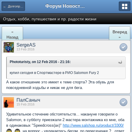
Форум Новостройки
← Долгопрудный
Отдых, хобби, путешествия и пр. радости жизни
«
Вперед
Назад
»
SergeAS
13 Feb 2016
Phototuristy, on 12 Feb 2016 - 21:16:
купил сегодня в Спортмастере в РИО Salomon Fury 2
А какое отношение это имеет к теме спорта? Эта обувь для
повседневной ходьбы и никак не для бега.
ПалСаныч
15 Feb 2016
Удивительное стечение обстоятельств... накануне говорили о
Salomon, в субботу приезжали 2 мастера монтажника ко мне, оба
в одинаковых "Spееdcross(ах)"
http://www.salshop.ru/product/3300/
, на вопрос - увлекаетесь бегом, по пересеченке ?...ответ