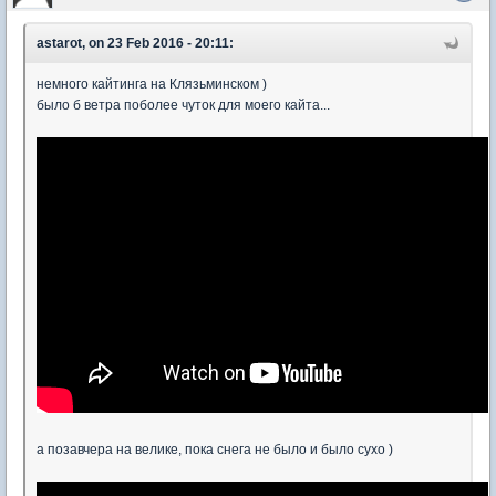
astarot, on 23 Feb 2016 - 20:11:
немного кайтинга на Клязьминском )
было б ветра поболее чуток для моего кайта...
а позавчера на велике, пока снега не было и было сухо )