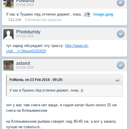
FoMania
23 Feb 2016
У нас в Тушино лёд отлично держит...пока...))
image.jpeg
322.24К
0 Количество загрузок:
Phototuristy
23 Feb 2016
тут народ обсуждает эту трассу:
http://www.sti-
club....l=1#post5101620
astarot
23 Feb 2016
FoMania, on 23 Feb 2016 - 09:29:
У нас в Тушино лёд отлично держит...пока...))
чот у вас там снега нет ваще, я седня катал было около 15 см
снега на Клязьминском
на Клязьминском рыбаки говорят лед 40-45 см, а вот у каналу
лучше не соваться...