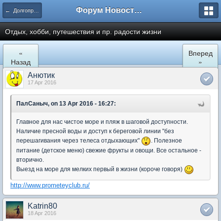
Форум Новостройки
← Долгопрудный
Отдых, хобби, путешествия и пр. радости жизни
«
Вперед
Назад
»
Анютик
17 Apr 2016
ПалСаныч, on 13 Apr 2016 - 16:27:
Главное для нас чистое море и пляж в шаговой доступности.
Наличие пресной воды и доступ к береговой линии "без
перешагивания через телеса отдыхающих"
. Полезное
питание (детское меню) свежие фрукты и овощи. Все остальное -
вторично.
Выезд на море для мелких первый в жизни (короче говоря)
http://www.prometeyclub.ru/
Katrin80
18 Apr 2016