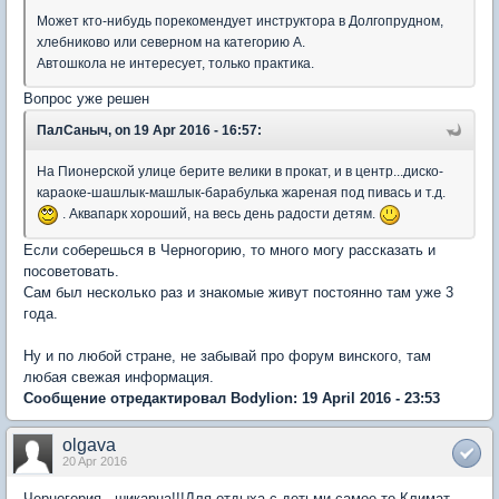
Может кто-нибудь порекомендует инструктора в Долгопрудном,
хлебниково или северном на категорию А.
Автошкола не интересует, только практика.
Вопрос уже решен
ПалСаныч, on 19 Apr 2016 - 16:57:
На Пионерской улице берите велики в прокат, и в центр...диско-
караоке-шашлык-машлык-барабулька жареная под пивась и т.д.
. Аквапарк хороший, на весь день радости детям.
Если соберешься в Черногорию, то много могу рассказать и
посоветовать.
Сам был несколько раз и знакомые живут постоянно там уже 3
года.
Ну и по любой стране, не забывай про форум винского, там
любая свежая информация.
Сообщение отредактировал Bodylion: 19 April 2016 - 23:53
olgava
20 Apr 2016
Черногория - шикарна!!!Для отдыха с детьми самое то.Климат