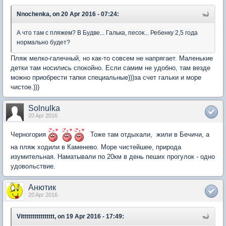
Nnochenka, on 20 Apr 2016 - 07:24:
А что там с пляжем? В Будве... Галька, песок... Ребенку 2,5 года
нормально будет?
Пляж мелко-галечный, но как-то совсем не напрягает. Маленькие
детки там носились спокойно. Если самим не удобно, там везде
можно приобрести тапки специальные)))за счет гальки и море
чистое.)))
Solnulka
20 Apr 2016
Черногория
Тоже там отдыхали, жили в Бечичи, а
на пляж ходили в Каменево. Море чистейшее, природа
изумительная. Наматывали по 20км в день пеших прогулок - одно
удовольствие.
Анютик
20 Apr 2016
Vitttttttttttttttt, on 19 Apr 2016 - 17:49: