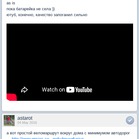
as is
пока батарейка не села ))
ютуб, конечно, качество запоганил сильно
astarot
04 May 2016
а вот простой веломаршрут вокруг дома с минимумом автодорог
—
http://www.gpsies.co...pwkvbnvxgfuejuz