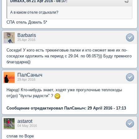
DimaXX, on 21 Apr 2016 - 08:37:
А в каком отеле отдыхали?
СПА отель Довиль 5*
Barbaris
25 Apr 2016
Соседи! У кого есть трекинговые палки и кто сможет мне их по-
соседски одолжить на период с 29.04. по 08.05?))) Буду премного
благодарна))
ПалСаныч
29 Apr 2016
Народ! Кто-нибудь знает, ходят уже прогулочные теплоходы
от(до) "бухты радости" ?
Сообщение отредактировал ПалСаныч: 29 April 2016 - 17:13
astarot
04 May 2016
сплав по Воре