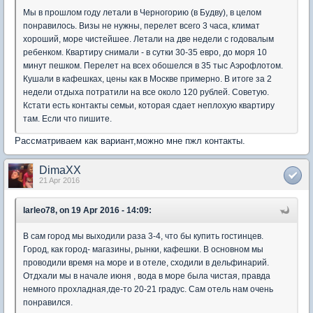
Мы в прошлом году летали в Черногорию (в Будву), в целом
понравилось. Визы не нужны, перелет всего 3 часа, климат
хороший, море чистейшее. Летали на две недели с годовалым
ребенком. Квартиру снимали - в сутки 30-35 евро, до моря 10
минут пешком. Перелет на всех обошелся в 35 тыс Аэрофлотом.
Кушали в кафешках, цены как в Москве примерно. В итоге за 2
недели отдыха потратили на все около 120 рублей. Советую.
Кстати есть контакты семьи, которая сдает неплохую квартиру
там. Если что пишите.
Рассматриваем как вариант,можно мне пжл контакты.
DimaXX
21 Apr 2016
larleo78, on 19 Apr 2016 - 14:09:
В сам город мы выходили раза 3-4, что бы купить гостинцев.
Город, как город- магазины, рынки, кафешки. В основном мы
проводили время на море и в отеле, сходили в дельфинарий.
Отдхали мы в начале июня , вода в море была чистая, правда
немного прохладная,где-то 20-21 градус. Сам отель нам очень
понравился.