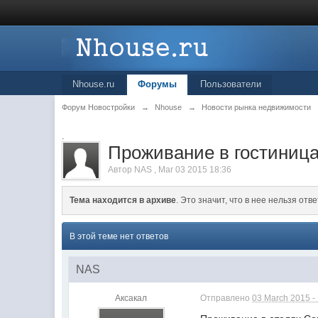
Nhouse.ru
Форумы
Пользователи
Форум Новостройки
→
Nhouse
→
Новости рынка недвижимости
.
Проживание в гостиница
Автор
NAS
,
Mar 03 2015 18:36
Тема находится в архиве
. Это значит, что в нее нельзя отве
В этой теме нет ответов
NAS
Аксакал
Отправлено
03 March 2015 -