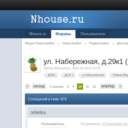
Nhouse.ru
Форумы
Пользователи
Форум Новостройки
→
Новостройки
→
Подмосковье
→
Долгоп
.
ул. Набережная, д.29к1 (I
Автор
iMarseilLe
,
Mar 06 2015 8:25
ДУКС
ДСК-7
ул.Московская
Новые Во
«
НАЗАД
ВПЕРЕД
»
Страниц
8
9
10
11
12
Сообщений в теме: 879
rebelka
Пользователь
Отправлено
15 December 201