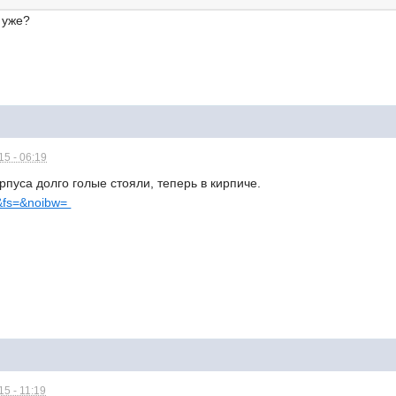
 уже?
5 - 06:19
рпуса долго голые стояли, теперь в кирпиче.
p=&fs=&noibw=
5 - 11:19