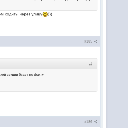
ем ходить через улицу
)))
#185
акой секции будет по факту.
а
#186