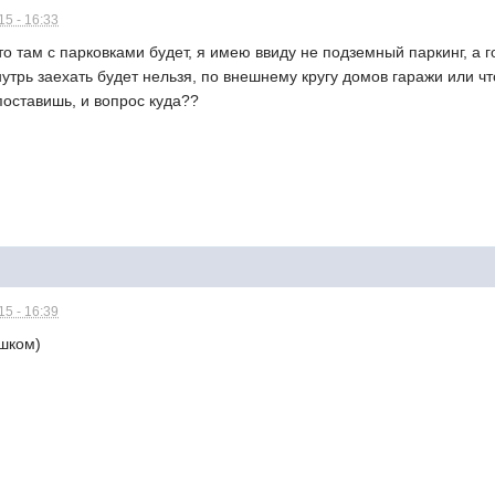
5 - 16:33
то там с парковками будет, я имею ввиду не подземный паркинг, а г
трь заехать будет нельзя, по внешнему кругу домов гаражи или что
оставишь, и вопрос куда??
5 - 16:39
шком)