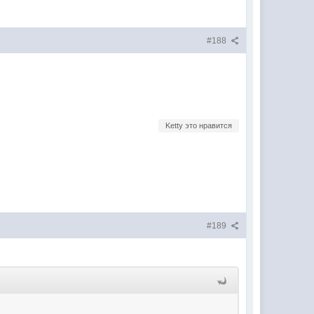
#188
Ketty это нравится
#189