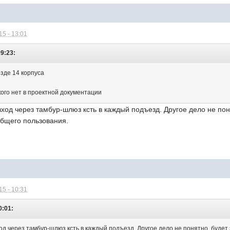
5 - 13:01
09:23:
езде 14 корпуса
кого нет в проектной документации
вход через тамбур-шлюз ксть в каждый подъезд. Другое дело не пон
общего пользования.
5 - 10:31
0:01:
од через тамбур-шлюз ксть в каждый подъезд. Другое дело не понятно, будет