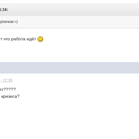
1:16:
ирпичом =)
т что работа идёт
- 22:30
ят?????
а кризиса?