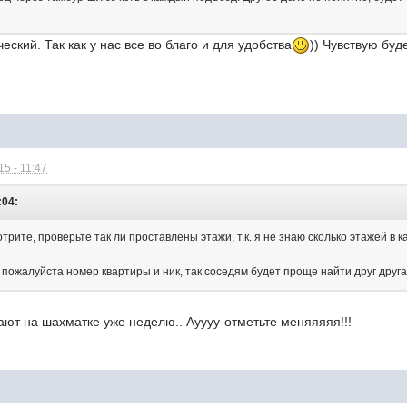
ческий. Так как у нас все во благо и для удобства
)) Чувствую буд
5 - 11:47
:04:
рите, проверьте так ли проставлены этажи, т.к. я не знаю сколько этажей в к
пожалуйста номер квартиры и ник, так соседям будет проще найти друг друг
ают на шахматке уже неделю.. Ауууу-отметьте меняяяяя!!!