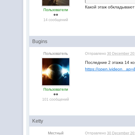
Какой этаж обкладывают
Пользователи
14 сообщений
Bugins
Пользователь
Отправлено
30 December 201
Последние 2 этажа 14 ко
https://open.ivideon...a
Пользователи
101 сообщений
Ketty
Местный
Отправлено
30 December 201