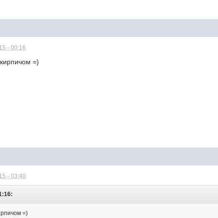
5 - 00:16
 кирпичом =)
5 - 03:40
1:16:
ирпичом =)