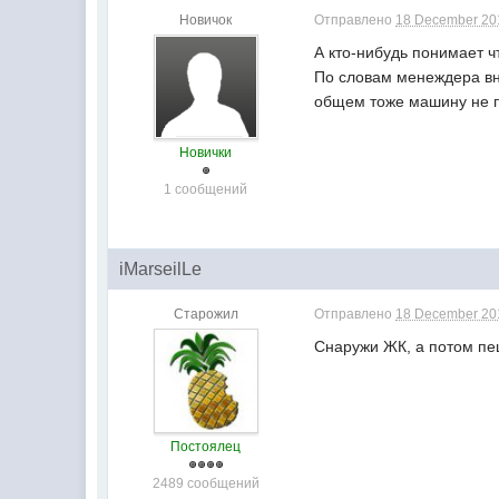
Новичок
Отправлено
18 December 201
А кто-нибудь понимает ч
По словам менеждера вну
общем тоже машину не п
Новички
1 сообщений
iMarseilLe
Старожил
Отправлено
18 December 201
Снаружи ЖК, а потом пе
Постоялец
2489 сообщений