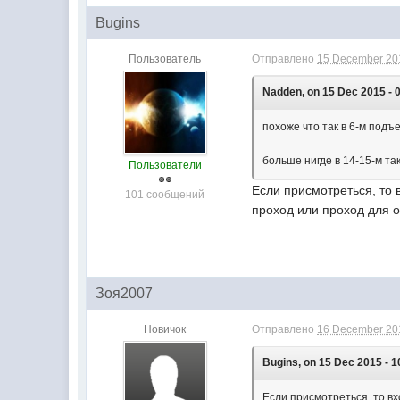
Bugins
Пользователь
Отправлено
15 December 201
Nadden, on 15 Dec 2015 - 
похоже что так в 6-м подъ
больше нигде в 14-15-м та
Пользователи
Если присмотреться, то 
101 сообщений
проход или проход для 
Зоя2007
Новичок
Отправлено
16 December 201
Bugins, on 15 Dec 2015 - 1
Если присмотреться, то вх