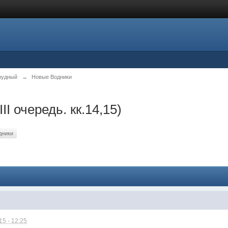
рудный
→
Новые Водники
II очередь. кк.14,15)
дники
5 - 12:25