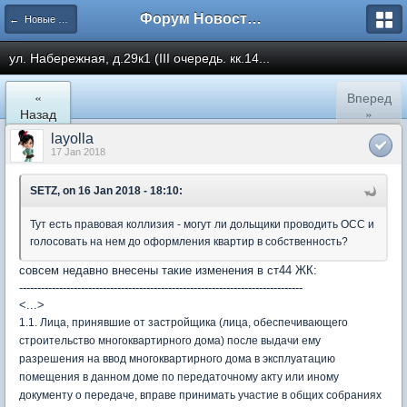
Форум Новостройки
← Новые Водники
ул. Набережная, д.29к1 (III очередь. кк.14...
«
Вперед
Назад
»
layolla
17 Jan 2018
SETZ, on 16 Jan 2018 - 18:10:
Тут есть правовая коллизия - могут ли дольщики проводить ОСС и
голосовать на нем до оформления квартир в собственность?
совсем недавно внесены такие изменения в ст44 ЖК:
------------------------------------------------------------------------------
<...>
1.1. Лица, принявшие от застройщика (лица, обеспечивающего
строительство многоквартирного дома) после выдачи ему
разрешения на ввод многоквартирного дома в эксплуатацию
помещения в данном доме по передаточному акту или иному
документу о передаче, вправе принимать участие в общих собраниях