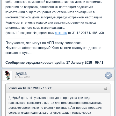
собственников помещений в многоквартирном доме и принимать
решения по вопросам, отнесенным настоящим Кодексом к
компетенции общего собрания собственников помещений в
многоквартирном доме, в порядке, предусмотренном настоящим
Кодексом, в течение года со дня выдачи разрешения на ввод
многоквартирного дома в эксплуатацию.
(часть 1.1 введена Федеральным
законом
от 31.12.2017 N 485-ФЗ)
------------------------------------------------------------------------------
Получается, что могут по АПП сразу голосовать.
Неужели наберется кворум? Хотя многие голосуют, даже не
вникают в суть...
Сообщение отредактировал layolla: 17 January 2018 - 09:41
layolla
17 Jan 2018
Vikivi, on 16 Jan 2018 - 13:23:
Добрый день. Из услышанного-договор с ук на три года
навязывают,консьерж в листах для голосования,председатель
дома,которого никто не видел и не знает. Акт приема-передачи
сегодня люди подписывают,а ключи дадут только через