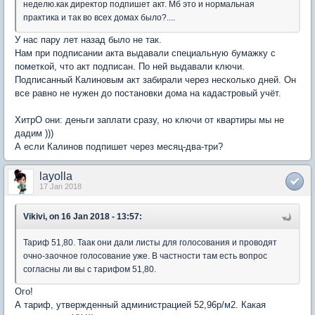
неделю.как директор подпишет акт. Мб это и нормальная
практика и так во всех домах было?....
У нас пару лет назад было не так.
Нам при подписании акта выдавали специальную бумажку с
пометкой, что акт подписан. По ней выдавали ключи.
Подписанный Калиновым акт забирали через несколько дней. Он
все равно не нужен до постановки дома на кадастровый учёт.
ХитрО они: деньги заплати сразу, но ключи от квартиры мы не
дадим )))
А если Калинов подпишет через месяц-два-три?
layolla
17 Jan 2018
Vikivi, on 16 Jan 2018 - 13:57:
Тариф 51,80. Таак они дали листы для голосования и проводят
очно-заочное голосование уже. В частности там есть вопрос
согласны ли вы с тарифом 51,80.
Ого!
А тариф, утвержденный администрацией 52,96р/м2. Какая