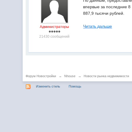
По данным, предоставлен
впервые за последние 8 
887,9 тысячи рублей.
Читать дальше
Администраторы
21430 сообщений
Форум Новостройки
→
Nhouse
→
Новости рынка недвижимости
Изменить стиль
Помощь