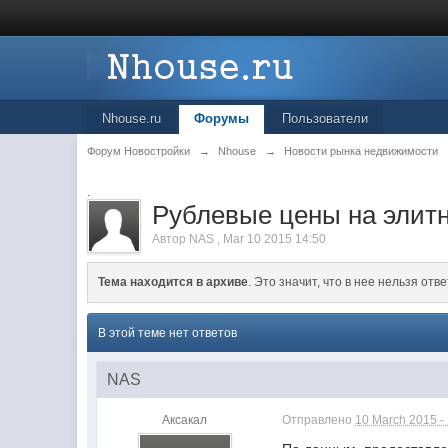
Nhouse.ru
Форумы
Пользователи
Форум Новостройки
→
Nhouse
→
Новости рынка недвижимости
.
Рублевые цены на элитн
Автор
NAS
,
Mar 10 2015 14:50
Тема находится в архиве
. Это значит, что в нее нельзя отве
В этой теме нет ответов
NAS
Аксакал
Отправлено
10 March 2015 -