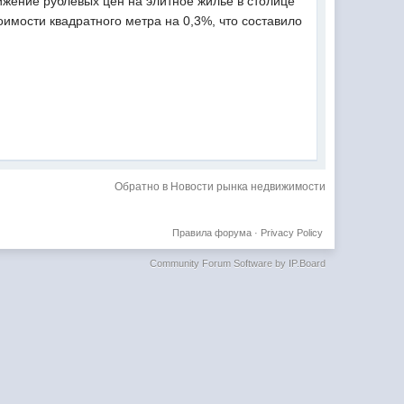
ижение рублевых цен на элитное жилье в столице
имости квадратного метра на 0,3%, что составило
Обратно в Новости рынка недвижимости
Правила форума
·
Privacy Policy
Community Forum Software by IP.Board