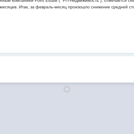
ным компанией Point Estate (" РП-Недвижимость"), отмечается сн
месяцев. Итак, за февраль-месяц произошло снижение средней сто