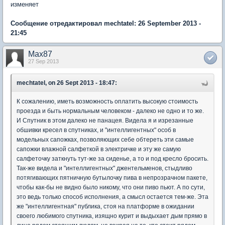
изменяет
Сообщение отредактировал mechtatel: 26 September 2013 -
21:45
Max87
27 Sep 2013
mechtatel, on 26 Sept 2013 - 18:47:
К сожалению, иметь возможность оплатить высокую стоимость
проезда и быть нормальным человеком - далеко не одно и то же.
И Спутник в этом далеко не панацея. Видела я и изрезанные
обшивки кресел в спутниках, и "интеллигентных" особ в
модельных сапожках, позволяющих себе обтереть эти самые
сапожки влажной салфеткой в электричке и эту же самую
салфеточку заткнуть тут-же за сиденье, а то и под кресло бросить.
Так-же видела и "интеллигентных" джентельменов, стыдливо
потягивающих пятничную бутылочку пива в непрозрачном пакете,
чтобы как-бы не видно было никому, что они пиво пьют. А по сути,
это ведь только способ исполнения, а смысл остается тем-же. Эта
же "интеллигентная" публика, стоя на платформе в ожидании
своего любимого спутника, изящно курит и выдыхает дым прямо в