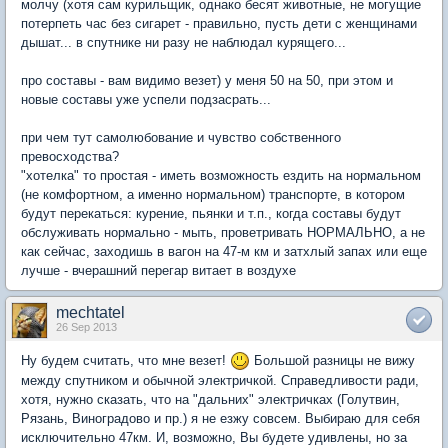
молчу (хотя сам курильщик, однако бесят животные, не могущие
потерпеть час без сигарет - правильно, пусть дети с женщинами
дышат... в спутнике ни разу не наблюдал курящего...
про составы - вам видимо везет) у меня 50 на 50, при этом и
новые составы уже успели подзасрать...
при чем тут самолюбование и чувство собственного
превосходства?
"хотелка" то простая - иметь возможность ездить на нормальном
(не комфортном, а именно нормальном) транспорте, в котором
будут перекаться: курение, пьянки и т.п., когда составы будут
обслуживать нормально - мыть, проветривать НОРМАЛЬНО, а не
как сейчас, заходишь в вагон на 47-м км и затхлый запах или еще
лучше - вчерашний перегар витает в воздухе
mechtatel
26 Sep 2013
Ну будем считать, что мне везет!
Большой разницы не вижу
между спутником и обычной электричкой. Справедливости ради,
хотя, нужно сказать, что на "дальних" электричках (Голутвин,
Рязань, Виноградово и пр.) я не езжу совсем. Выбираю для себя
исключительно 47км. И, возможно, Вы будете удивлены, но за