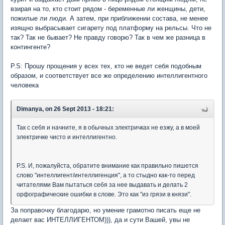
взирая на то, кто стоит рядом - беременные ли женщины, дети,
пожилые ли люди. А затем, при приближении состава, не менее
изящно выбрасывает сигарету под платформу на рельсы. Что не
так? Так не бывает? Не правду говорю? Так в чем же разница в
контингенте?
P.S: Прошу прощения у всех тех, кто не ведет себя подобным
образом, и соответствует все же определению интеллигентного
человека
Dimanya, on 26 Sept 2013 - 18:21:
Так с себя и начните, я в обычных электричках не езжу, а в моей
электричке чисто и интеллигентно.
P.S. И, пожалуйста, обратите внимание как правильно пишется
слово "интеллигент/интеллигенция", а то стыдно как-то перед
читателями Вам пытаться себя за нее выдавать и делать 2
орфографические ошибки в слове. Это как "из грязи в князи".
За поправочку благодарю, но умение грамотно писать еще не
делает вас ИНТЕЛЛИГЕНТОМ))), да и сути Вашей, увы не