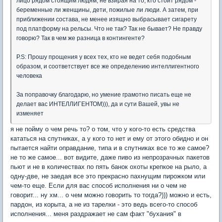
лицо рядом стоящим людям, не взирая на то, кто стоит рядом -
беременные ли женщины, дети, пожилые ли люди. А затем, при
приближении состава, не менее изящно выбрасывает сигарету
под платформу на рельсы. Что не так? Так не бывает? Не правду
говорю? Так в чем же разница в контингенте?
P.S: Прошу прощения у всех тех, кто не ведет себя подобным
образом, и соответствует все же определению интеллигентного
человека
За поправочку благодарю, но умение грамотно писать еще не
делает вас ИНТЕЛЛИГЕНТОМ))), да и сути Вашей, увы не
изменяет
я не пойму о чем речь то? о том, что у кого-то есть средства
кататься на спутниках, а у кого то нет и ему от этого обидно и он
пытается найти оправдание, типа и в спутниках все то же самое?
не то же самое... вот видите, даже пиво из непрозрачных пакетов
пьют и не в количествах по пять банок охоты крепкое на рыло, а
одну-две, не заедая все это прекрасно пахнущим пирожком или
чем-то еще. Если для вас способ исполнения ни о чем не
говорит... ну хм... о чем можно говорить то тогда?))) можно и есть,
пардон, из корыта, а не из тарелки - это ведь всего-то способ
исполнения... меня раздражает не сам факт "бухания" в