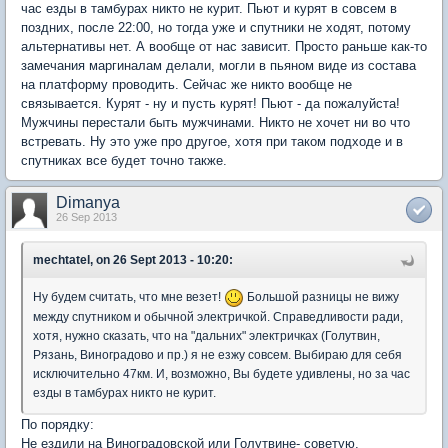
час езды в тамбурах никто не курит. Пьют и курят в совсем в
поздних, после 22:00, но тогда уже и спутники не ходят, потому
альтернативы нет. А вообще от нас зависит. Просто раньше как-то
замечания маргиналам делали, могли в пьяном виде из состава
на платформу проводить. Сейчас же никто вообще не
связывается. Курят - ну и пусть курят! Пьют - да пожалуйста!
Мужчины перестали быть мужчинами. Никто не хочет ни во что
встревать. Ну это уже про другое, хотя при таком подходе и в
спутниках все будет точно также.
Dimanya
26 Sep 2013
mechtatel, on 26 Sept 2013 - 10:20:
Ну будем считать, что мне везет!
Большой разницы не вижу
между спутником и обычной электричкой. Справедливости ради,
хотя, нужно сказать, что на "дальних" электричках (Голутвин,
Рязань, Виноградово и пр.) я не езжу совсем. Выбираю для себя
исключительно 47км. И, возможно, Вы будете удивлены, но за час
езды в тамбурах никто не курит.
По порядку:
Не ездили на Виноградовской или Голутвине- советую,