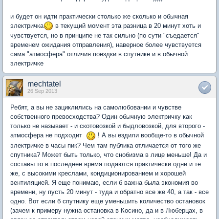
и будет он идти практически столько же сколько и обычная
электричка
в текущий момент эта разница в 20 минут хоть и
чувствуется, но в принципе не так сильно (по сути "съедается"
временем ожидания отправления), наверное более чувствуется
сама "атмосфера" отличия поездки в спутнике и в обычной
электричке
mechtatel
26 Sep 2013
Ребят, а вы не зациклились на самолюбовании и чувстве
собственного превосходства? Один обычную электричку как
только не называет - и скотовозкой и быдловозкой, для второго -
атмосфера не подходит
! А вы ездили вообще-то в обычной
электричке в часы пик? Чем там публика отличается от того же
спутника? Может быть только, что снобизма в лице меньше! Да и
составы то в последнее время подаются практически одни и те
же, с высокими креслами, кондиционированием и хорошей
вентиляцией. Я еще понимаю, если б важна была экономия во
времени, ну пусть 20 минут - туда и обратно все же 40, а так - все
одно. Вот если б спутнику еще уменьшить количество остановок
(зачем к примеру нужна остановка в Косино, да и в Люберцах, в