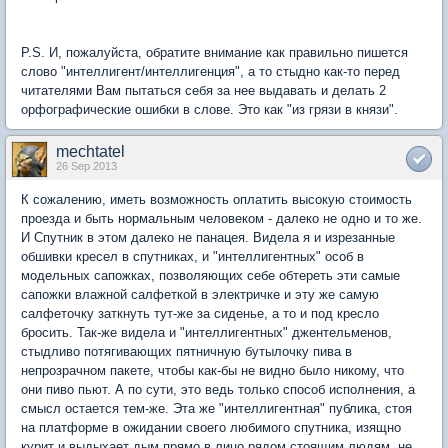
P.S. И, пожалуйста, обратите внимание как правильно пишется
слово "интеллигент/интеллигенция", а то стыдно как-то перед
читателями Вам пытаться себя за нее выдавать и делать 2
орфографические ошибки в слове. Это как "из грязи в князи".
mechtatel
26 Sep 2013
К сожалению, иметь возможность оплатить высокую стоимость
проезда и быть нормальным человеком - далеко не одно и то же.
И Спутник в этом далеко не панацея. Видела я и изрезанные
обшивки кресел в спутниках, и "интеллигентных" особ в
модельных сапожках, позволяющих себе обтереть эти самые
сапожки влажной салфеткой в электричке и эту же самую
салфеточку заткнуть тут-же за сиденье, а то и под кресло
бросить. Так-же видела и "интеллигентных" джентельменов,
стыдливо потягивающих пятничную бутылочку пива в
непрозрачном пакете, чтобы как-бы не видно было никому, что
они пиво пьют. А по сути, это ведь только способ исполнения, а
смысл остается тем-же. Эта же "интеллигентная" публика, стоя
на платформе в ожидании своего любимого спутника, изящно
курит и выдыхает дым прямо в лицо рядом стоящим людям, не