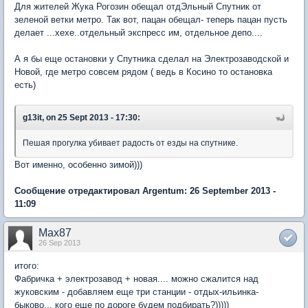
Для жителей Жука Рогозин обещал отдЭльный Спутник от
зеленой ветки метро. Так вот, пацан обещал- теперь пацан пусть
делает ...хехе..отдельный экспресс им, отдельное депо....
А я бы еще остановки у Спутника сделал на Электрозаводской и
Новой, где метро совсем рядом ( ведь в Косино то остановка
есть)
g13it, on 25 Sept 2013 - 17:30:
Пешая прогулка убивает радость от езды на спутнике.
Вот именно, особенно зимой)))
Сообщение отредактировал Argentum: 26 September 2013 -
11:09
Max87
26 Sep 2013
итого:
Фабричка + электрозавод + новая.... можно сжалится над
жуковским - добавляем еще три станции - отдых-ильинка-
быково... кого еще по дороге будем подбирать?)))))