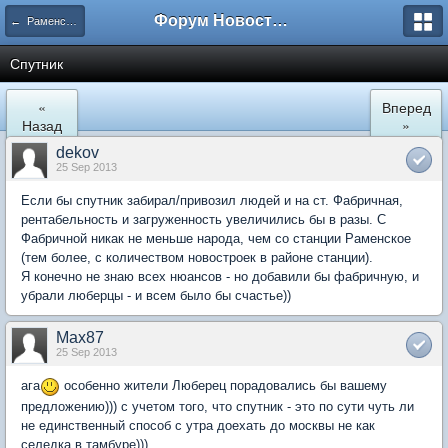
Форум Новостройки
← Раменское
Спутник
«
Вперед
Назад
»
dekov
25 Sep 2013
Если бы спутник забирал/привозил людей и на ст. Фабричная,
рентабельность и загруженность увеличились бы в разы. С
Фабричной никак не меньше народа, чем со станции Раменское
(тем более, с количеством новостроек в районе станции).
Я конечно не знаю всех нюансов - но добавили бы фабричную, и
убрали люберцы - и всем было бы счастье))
Max87
25 Sep 2013
ага
особенно жители Люберец порадовались бы вашему
предложению))) с учетом того, что спутник - это по сути чуть ли
не единственный способ с утра доехать до москвы не как
селедка в тамбуре)))