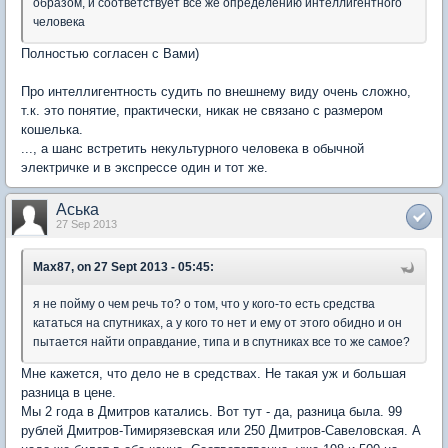
образом, и соответствует все же определению интеллигентного
человека
Полностью согласен с Вами)
Про интеллигентность судить по внешнему виду очень сложно,
т.к. это понятие, практически, никак не связано с размером
кошелька.
..., а шанс встретить некультурного человека в обычной
электричке и в экспрессе один и тот же.
Аська
27 Sep 2013
Max87, on 27 Sept 2013 - 05:45:
я не пойму о чем речь то? о том, что у кого-то есть средства
кататься на спутниках, а у кого то нет и ему от этого обидно и он
пытается найти оправдание, типа и в спутниках все то же самое?
Мне кажется, что дело не в средствах. Не такая уж и большая
разница в цене.
Мы 2 года в Дмитров катались. Вот тут - да, разница была. 99
рублей Дмитров-Тимирязевская или 250 Дмитров-Савеловская. А