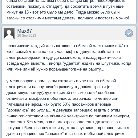
связи со строительством новой станции метро, необходимость
остановки, пожалуй, отпадет), да сократить время в пути еще
минут на 15 - вот это было бы дело! Тогда можно было бы и
вагоны со стоячими местами делать, полчаса и постоять можно!
Max87
26 Sep 2013
практически каждый день катаюсь в обычной электричке с 47-го
км в самый что ни на есть час пик) т.к. девушка работает на
электрозаводской, я еду до казанского, и назад практически
всегда едем вместе... иногда "удается" ездить на шпутнике, когда
или мне или ей нужно пораньше/попзже на работу...
у меня вопрос к вам - а вы катались в час пик на обычной
электричке и на спутнике?) разницу в давке/сырости (в
дождливую погоду)/духоте зимой не замечали? особенно
отличная атмосфера в обычных электричках по четвергам-
пятницам вечером, как будто 50% пассажиров впервые
"дорвались" до бухла... я девушке запрещаю ездить с этим
пьяно-гоп-составом на обычной электричке по пятницам вечером,
если едет без меня, она с электрозавода едет до казанского,
покупает билет на спутник и едет на спутнике... про вонь сигарет,
да и в принципе про "запашок" в вагонах в обычной электричке