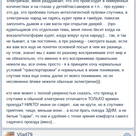
электричках, меня раздражает, что это происходит в немеренных
количествах и на глазах у детей/пассажиров и т.п... про куриво -
это да, это проблема только интеллигентной публики спутника, в
электричках народ не парясь курит прям в тамбуре, помогая
заполнять дымом и сам вагон при открытие дверей.... (про
курильщиков это отдельная тема, меня лично бесит когда на
вокзале/платформе курят, когда вокруг куча народу)... так, и так
не бывает, а так постоянно, а про разницу - смотрите выше, если
же вам все еще не понятен основной посыл в чем же разница...
ну чтож, значит мы с вами по разному воспринимаем этот мир и
не обязательно, что именно я его воспринимаю правильнее
нежели вы, все очень просто - я в принципе хочу нормальных
условий "транспортировки" и нормальных в моем понимании, и
спутник пока еще очень далек от моего понимания, но он
несомненно ближе нежели обычные эклектрички)))
кто мне может с полной увереностью сказать, что проезд в
спутнике и обычной электричке отличается ТОЛЬКО времен
проезда? НИКТО! иначе он соврет...как ни крути, но в спутнике
приятнее, чище, меньше вони... а если брать поезда ЭД4М, а не
белые "сараи", то они и удобнее с точки зрения комфорта самого
сидячего проезда (имхо)...
Vlad79