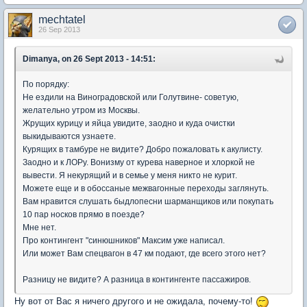
mechtatel
26 Sep 2013
Dimanya, on 26 Sept 2013 - 14:51:
По порядку:
Не ездили на Виноградовской или Голутвине- советую,
желательно утром из Москвы.
Жрущих курицу и яйца увидите, заодно и куда очистки
выкидываются узнаете.
Курящих в тамбуре не видите? Добро пожаловать к акулисту.
Заодно и к ЛОРу. Вонизму от курева наверное и хлоркой не
вывести. Я некурящий и в семье у меня никто не курит.
Можете еще и в обоссаные межвагонные переходы заглянуть.
Вам нравится слушать быдлопесни шарманщиков или покупать
10 пар носков прямо в поезде?
Мне нет.
Про контингент "синюшников" Максим уже написал.
Или может Вам спецвагон в 47 км подают, где всего этого нет?
Разницу не видите? А разница в контингенте пассажиров.
Ну вот от Вас я ничего другого и не ожидала, почему-то!