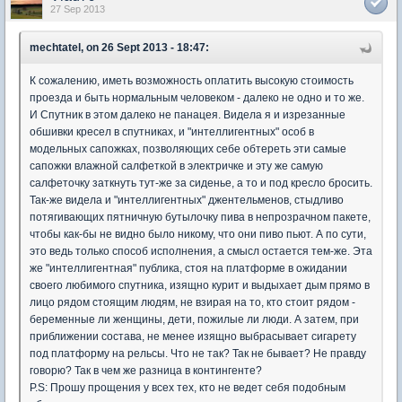
27 Sep 2013
mechtatel, on 26 Sept 2013 - 18:47:
К сожалению, иметь возможность оплатить высокую стоимость
проезда и быть нормальным человеком - далеко не одно и то же.
И Спутник в этом далеко не панацея. Видела я и изрезанные
обшивки кресел в спутниках, и "интеллигентных" особ в
модельных сапожках, позволяющих себе обтереть эти самые
сапожки влажной салфеткой в электричке и эту же самую
салфеточку заткнуть тут-же за сиденье, а то и под кресло бросить.
Так-же видела и "интеллигентных" джентельменов, стыдливо
потягивающих пятничную бутылочку пива в непрозрачном пакете,
чтобы как-бы не видно было никому, что они пиво пьют. А по сути,
это ведь только способ исполнения, а смысл остается тем-же. Эта
же "интеллигентная" публика, стоя на платформе в ожидании
своего любимого спутника, изящно курит и выдыхает дым прямо в
лицо рядом стоящим людям, не взирая на то, кто стоит рядом -
беременные ли женщины, дети, пожилые ли люди. А затем, при
приближении состава, не менее изящно выбрасывает сигарету
под платформу на рельсы. Что не так? Так не бывает? Не правду
говорю? Так в чем же разница в контингенте?
P.S: Прошу прощения у всех тех, кто не ведет себя подобным