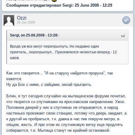
Сообщение отредактировал Sergi: 25 June 2008 - 12:29
Ozzi
29 Jun 2008
Sergi, on 25.06.2008 - 13:28:
Вроде уж все могут перепрыгнуть. Но недавно один
приятель...перепрыгнул... Приземлился челюстью вперед - 12
швов.
Как это говорится... "И на старуху найдется проруха", так
кажется.
Ну да Бох с ними, с зайцами, нехай прыгають.
Блин, я тут сегодня случайно на мытищенском форуме почитал,
что творится со спутниками на ярославском направлении. Ужос.
Половина дверей у них в спутниках не открывается, и народ
частенько проезжает свою станцию, потому что дверь заедает, а
к другой не пробраться, т.к. давка в час пик покруче метро, в
общем, жесть. И при этом их спутниковую ветку еще продлять
собираются, т.е. Мытища станут не крайней остановкой.