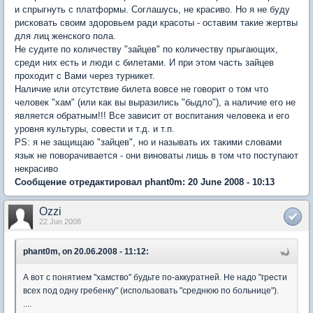
и спрыгнуть с платформы. Соглашусь, не красиво. Но я не буду
рисковать своим здоровьем ради красоты - оставим такие жертвы
для лиц женского пола.
Не судите по количеству "зайцев" по количеству прыгающих,
среди них есть и люди с билетами. И при этом часть зайцев
проходит с Вами через турникет.
Наличие или отсутствие билета вовсе не говорит о том что
человек "хам" (или как вы выразились "быдло"), а наличие его не
является обратным!!! Все зависит от воспитания человека и его
уровня культуры, совести и т.д. и т.п.
PS: я не защищаю "зайцев", но и называть их такими словами
язык не поворачивается - они виноваты лишь в том что поступают
некрасиво
Сообщение отредактировал phant0m: 20 June 2008 - 10:13
Ozzi
22 Jun 2008
phant0m, on 20.06.2008 - 11:12:
А вот с понятием "хамство" будьте по-аккуратней. Не надо "грести
всех под одну гребенку" (использовать "среднюю по больнице").
....