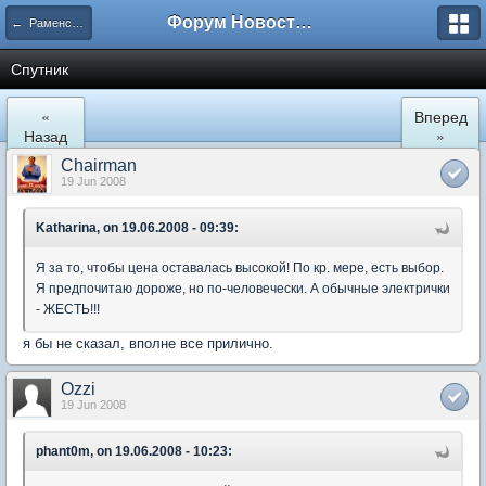
Форум Новостройки
← Раменское
Спутник
«
Вперед
Назад
»
Chairman
19 Jun 2008
Katharina, on 19.06.2008 - 09:39:
Я за то, чтобы цена оставалась высокой! По кр. мере, есть выбор.
Я предпочитаю дороже, но по-человечески. А обычные электрички
- ЖЕСТЬ!!!
я бы не сказал, вполне все прилично.
Ozzi
19 Jun 2008
phant0m, on 19.06.2008 - 10:23: