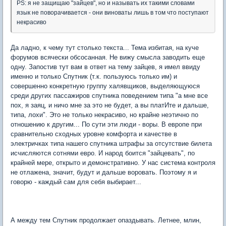
PS: я не защищаю "зайцев", но и называть их такими словами
язык не поворачивается - они виноваты лишь в том что поступают
некрасиво
Да ладно, к чему тут столько текста... Тема избитая, на куче
форумов всячески обсосанная. Не вижу смысла заводить еще
одну. Запостив тут вам в ответ на тему зайцев, я имел ввиду
именно и только Спутник (т.к. пользуюсь только им) и
совершенно конкретную группу халявщиков, выделяющуюся
среди других пассажиров спутника поведением типа "а мне все
пох, я заяц, и ничо мне за это не будет, а вы платИте и дальше,
типа, лохи". Это не только некрасиво, но крайне неэтично по
отношению к другим... По сути эти люди - воры. В европе при
сравнительно сходных уровне комфорта и качестве в
электричках типа нашего спутника штрафы за отсутствие билета
исчисляются сотнями евро. И народ боится "зайцевать", по
крайней мере, открыто и демонстративно. У нас система контроля
не отлажена, значит, будут и дальше воровать. Поэтому я и
говорю - каждый сам для себя выбирает...
А между тем Спутник продолжает опаздывать. Летнее, млин,