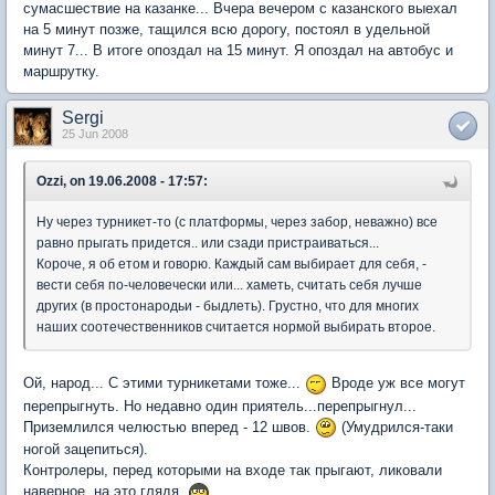
сумасшествие на казанке... Вчера вечером с казанского выехал
на 5 минут позже, тащился всю дорогу, постоял в удельной
минут 7... В итоге опоздал на 15 минут. Я опоздал на автобус и
маршрутку.
Sergi
25 Jun 2008
Ozzi, on 19.06.2008 - 17:57:
Ну через турникет-то (с платформы, через забор, неважно) все
равно прыгать придется.. или сзади пристраиваться...
Короче, я об етом и говорю. Каждый сам выбирает для себя, -
вести себя по-человечески или... хаметь, считать себя лучше
других (в простонародьи - быдлеть). Грустно, что для многих
наших соотечественников считается нормой выбирать второе.
Ой, народ... С этими турникетами тоже...
Вроде уж все могут
перепрыгнуть. Но недавно один приятель...перепрыгнул...
Приземлился челюстью вперед - 12 швов.
(Умудрился-таки
ногой зацепиться).
Контролеры, перед которыми на входе так прыгают, ликовали
наверное, на это глядя.