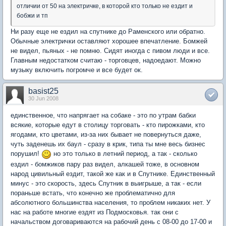
отличии от 50 на электричке, в которой кто только не ездит и
бобжи и тп
Ни разу еще не ездил на спутнике до Раменского или обратно.
Обычные электрички оставляют хорошее впечатление. Бомжей
не видел, пьяных - не помню. Сидят иногда с пивом люди и все.
Главным недостатком считаю - торговцев, надоедают. Можно
музыку включить погромче и все будет ок.
basist25
30 Jun 2008
единственное, что напрягает на собаке - это по утрам бабки
всякие, которые едут в столицу торговать - кто пирожками, кто
ягодами, кто цветами, из-за них бывает не повернуться даже,
чуть заденешь их баул - сразу в крик, типа ты мне весь бизнес
порушил!
но это только в летний период, а так - сколько
ездил - бомжиков пару раз видел, алкашей тоже, в основном
народ цивильный ездит, такой же как и в Спутнике. Единственный
минус - это скорость, здесь Спутник в выигрыше, а так - если
пораньше встать, что конечно же проблематично для
абсолютного большинства населения, то проблем никаких нет. У
нас на работе многие ездят из Подмосковья. так они с
начальством договариваются на рабочий день с 08-00 до 17-00 и