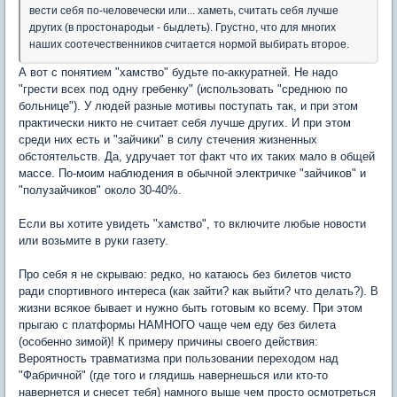
вести себя по-человечески или... хаметь, считать себя лучше
других (в простонародьи - быдлеть). Грустно, что для многих
наших соотечественников считается нормой выбирать второе.
А вот с понятием "хамство" будьте по-аккуратней. Не надо
"грести всех под одну гребенку" (использовать "среднюю по
больнице"). У людей разные мотивы поступать так, и при этом
практически никто не считает себя лучше других. И при этом
среди них есть и "зайчики" в силу стечения жизненных
обстоятельств. Да, удручает тот факт что их таких мало в общей
массе. По-моим наблюдения в обычной электричке "зайчиков" и
"полузайчиков" около 30-40%.
Если вы хотите увидеть "хамство", то включите любые новости
или возьмите в руки газету.
Про себя я не скрываю: редко, но катаюсь без билетов чисто
ради спортивного интереса (как зайти? как выйти? что делать?). В
жизни всякое бывает и нужно быть готовым ко всему. При этом
прыгаю с платформы НАМНОГО чаще чем еду без билета
(особенно зимой)! К примеру причины своего действия:
Вероятность травматизма при пользовании переходом над
"Фабричной" (где того и глядишь навернешься или кто-то
навернется и снесет тебя) намного выше чем просто осмотреться