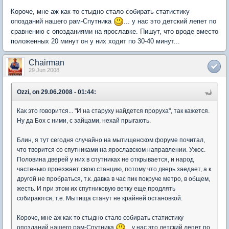
Короче, мне аж как-то стыдно стало собирать статистику
опозданий нашего рам-Спутника
... у нас это детский лепет по
сравнению с опозданиями на ярославке. Пишут, что вроде вместо
положенных 20 минут он у них ходит по 30-40 минут...
Chairman
29 Jun 2008
Ozzi, on 29.06.2008 - 01:44:
Как это говорится... "И на старуху найдется проруха", так кажется.
Ну да Бох с ними, с зайцами, нехай прыгають.
Блин, я тут сегодня случайно на мытищенском форуме почитал,
что творится со спутниками на ярославском направлении. Ужос.
Половина дверей у них в спутниках не открывается, и народ
частенько проезжает свою станцию, потому что дверь заедает, а к
другой не пробраться, т.к. давка в час пик покруче метро, в общем,
жесть. И при этом их спутниковую ветку еще продлять
собираются, т.е. Мытища станут не крайней остановкой.
Короче, мне аж как-то стыдно стало собирать статистику
опозданий нашего рам-Спутника
... у нас это детский лепет по