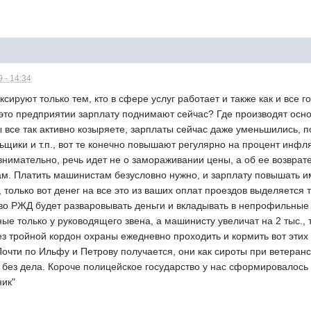
 - 14:34
ксируют только тем, кто в сфере услуг работает и также как и все 
 это предприятии зарплату поднимают сейчас? Где производят осно
 все так активно козыряете, зарплаты сейчас даже уменьшились, пот
ики и т.п., вот те конечно повышают регулярно на процент инфляц
 внимательно, речь идет не о замораживании цены, а об ее возврат
м. Платить машинистам безусловно нужно, и зарплату повышать им
 только вот денег на все это из ваших оплат проездов выделяется т
во РЖД будет разваровывать деньги и вкладывать в непрофильные а
ые только у руководящего звена, а машинисту увеличат на 2 тыс., т
з тройной кордон охраны ежедневно проходить и кормить вот этих
Почти по Ильфу и Петрову получается, они как сироты при ветеранс
без дела. Короче полицейское государство у нас сформировалось за
ник"