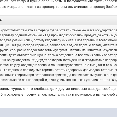
ться, вот тогда и нужно спрашивать. а получается что треть пассаж
рые исправно платят за проезд, то они оплачивают и проезд безби
34:
сируют только тем, кто в сфере услуг работает и также как и все государство 
зарплату поднимают сейчас? Где производят основной продукт, да хотя бы д
с даже уменьшились, потому как денег у них нет. А вот торгаши и всевозмож
яции. Нет уж, господа хорошие, сейчас все в одной лодке. А потом, читайте 
 русло, сообразно предоставляемым услугам. Платить машинистам безусловно
оить даже обязательно нужно, только вот денег на все это из ваших оплат пр
- "ПОка руководство РЖД будет разваровывать деньги и вкладывать в непрофи
 только у руководящего звена, а машинисту увеличат на 2 тыс., так и то он 
аны ежедневно проходить и кормить вот этих здоровых дармоедов, которые л
я, они как сироты при ветеранском приюте. Да на них пахать нужно, а они ц
овалось за 25 лет перестройки, и что удивительно - всех устраивает этот "бы
совом журнале, что хлебзаводы и другие пищевые заводы, вообще н
еб и основные продукты как покупали, так и покупают. а вы на хлеб