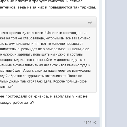
иров не платит и требует качества. и сейчас
летников, ведь из за них и повышаются так тарифы.
за счет производителя живет! Извините конечно, но на
аже на том же хлебозаводе, которым вы все так активно
ные коммунальщики и т.п., вот те конечно повышают
внимательно, речь идет не о замораживании цены, а об
 нужно, и зарплату повышать им нужно, и составы
оездов выделяется три копейки. А денежки идут, как
льные активы платить им незачто" - вот именно туда и
счастлив будет. А мы с вами за наши кровные вынуждены
юдей обратно за турникеты заталкивают. Почти по
елыми днями там стоят без дела. Короче полицейское
длятник"
е пострадали от кризиса, и зарплаты у них не
 заводе работаете?
#105