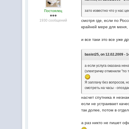
зато известно что у нас 
Постоялец
смотря где, если по Рос
1930 сообщений
крайней мере для меня, 
и все таки это все уже д
basist25, on 12.02.2009 - 1
а если услуга оказана нен
(электричку отменили "по 
Я заплачу без вопросов, н
смотреть на часы - опозда
насчет спутника я незна
если не устраивает каче
так долее, потом в отде
а раз никто не пишет оф