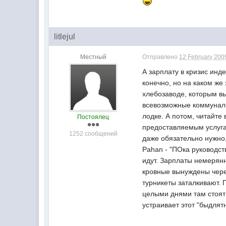
litlejul
Местный
Отправлено
12 February 2009
А зарплату в кризис инде
конечно, но на каком же
хлебозаводе, которым вы
всевозможные коммунальщ
лодке. А потом, читайте
Постоялец
предоставляемым услуга
1252 сообщений
даже обязательно нужно,
Pahan - "ПОка руководст
идут. Зарплаты немерянн
кровные вынуждены чере
турникеты заталкивают. 
целыми днями там стоят 
устраивает этот "быдлят