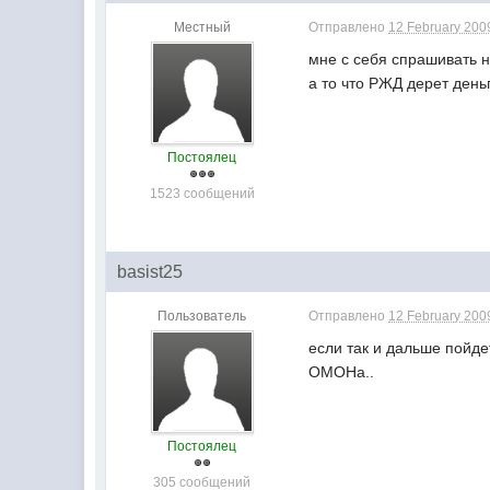
Местный
Отправлено
12 February 2009
мне с себя спрашивать н
а то что РЖД дерет день
Постоялец
1523 сообщений
basist25
Пользователь
Отправлено
12 February 2009
если так и дальше пойде
ОМОНа..
Постоялец
305 сообщений