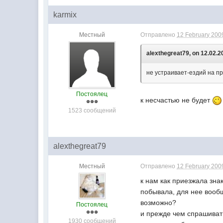
karmix
Местный
Отправлено
12 February 2009
alexthegreat79, on 12.02.2
не устраивает-ездий на пр
Постоялец
к несчастью не будет
1523 сообщений
alexthegreat79
Местный
Отправлено
12 February 2009
к нам как приезжала знак
побывала, для нее вообщ
возможно?
Постоялец
и прежде чем спрашивать 
1930 сообщений