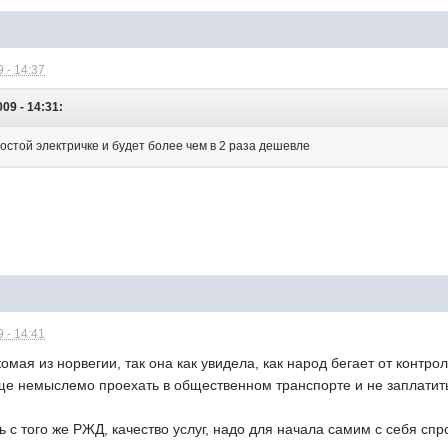
 - 14:37
009 - 14:31:
остой электричке и будет более чем в 2 раза дешевле
 - 14:41
омая из норвегии, так она как увидела, как народ бегает от контро
е немыслемо проехать в общественном транспорте и не заплатить з
с того же РЖД, качество услуг, надо для начала самим с себя спрос