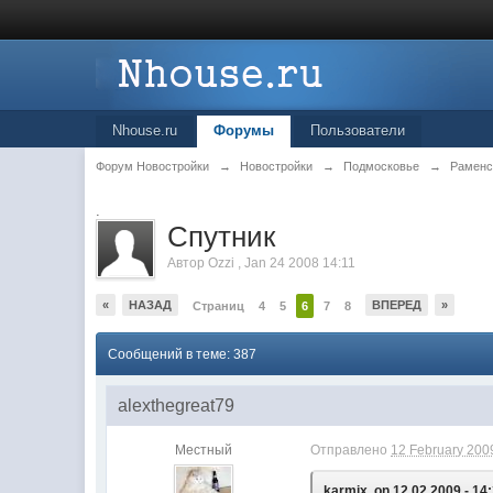
Nhouse.ru
Форумы
Пользователи
Форум Новостройки
→
Новостройки
→
Подмосковье
→
Раменс
.
Спутник
Автор
Ozzi
,
Jan 24 2008 14:11
«
НАЗАД
ВПЕРЕД
»
Страниц
4
5
6
7
8
Сообщений в теме: 387
alexthegreat79
Местный
Отправлено
12 February 2009
karmix, on 12.02.2009 - 14