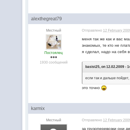
alexthegreat79
Местный
Отправлено
12 February 2009
меня так же как и вас м
знакомых, те кто не плат
я сделал, надо на себя 
Постоялец
1930 сообщений
basist25, on 12.02.2009 - 1
если так и дальше пойдет,
это точно
karmix
Местный
Отправлено
12 February 2009
за грузоперевозки они 