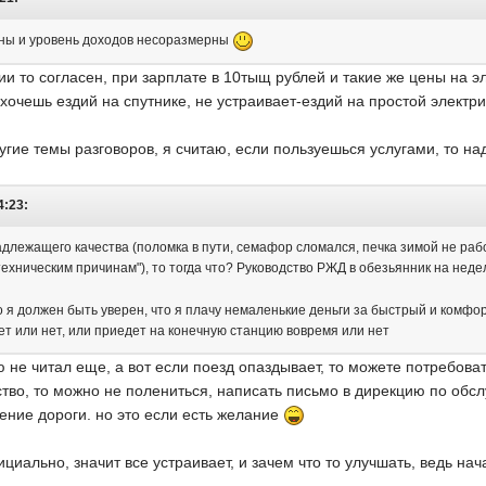
цены и уровень доходов несоразмерны
сии то согласен, при зарплате в 10тыщ рублей и такие же цены на э
хочешь ездий на спутнике, не устраивает-ездий на простой электри
ругие темы разговоров, я считаю, если пользуешься услугами, то на
4:23:
адлежащего качества (поломка в пути, семафор сломался, печка зимой не рабо
техническим причинам"), то тогда что? Руководство РЖД в обезьянник на неде
о я должен быть уверен, что я плачу немаленькие деньги за быстрый и комфор
ет или нет, или приедет на конечную станцию вовремя или нет
ю не читал еще, а вот если поезд опаздывает, то можете потребова
ство, то можно не полениться, написать письмо в дирекцию по обс
ление дороги. но это если есть желание
ициально, значит все устраивает, и зачем что то улучшать, ведь на