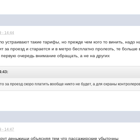
 - 14:44
ало устраивают такие тарифы, но прежде чем кого то винить, надо н
ит за проезд и старается и в метро бесплатно пролезть, те больше 
в первую очередь внимание обращать, а не на других
4:43:
 то за проезд скоро платить вообще никто не будет, а для охраны контролер
 - 14:47
дерут деньжищи объясняя тем что пассажирские убыточны