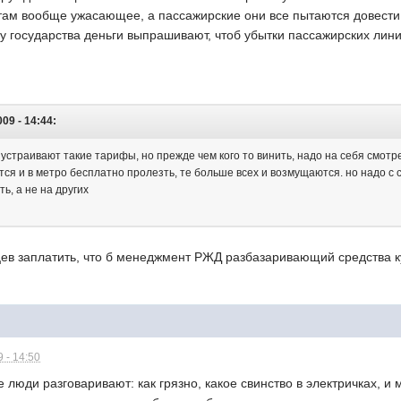
г там вообще ужасающее, а пассажирские они все пытаются довест
 у государства деньги выпрашивают, чтоб убытки пассажирских ли
009 - 14:44:
о устраивают такие тарифы, но прежде чем кого то винить, надо на себя смотре
тся и в метро бесплатно пролезть, те больше всех и возмущаются. но надо с с
ь, а не на других
цев заплатить, что б менеджмент РЖД разбазаривающий средства
 - 14:50
е люди разговаривают: как грязно, какое свинство в электричках, и