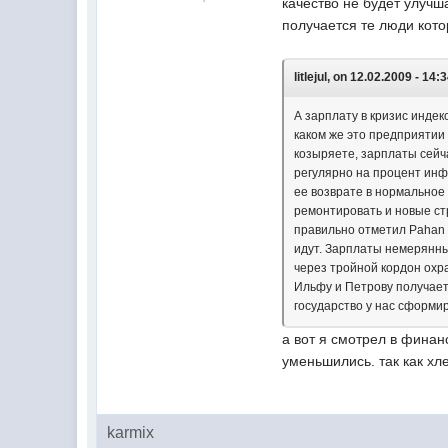
качество не будет улучша
получается те люди кото
litlejul, on 12.02.2009 - 14:
А зарплату в кризис индек
каком же это предприятии 
козыряете, зарплаты сейча
регулярно на процент инфл
ее возврате в нормальное
ремонтировать и новые стр
правильно отметил Pahan 
идут. Зарплаты немерянные
через тройной кордон охр
Ильфу и Петрову получаетс
государство у нас сформир
а вот я смотрел в финан
уменьшились. так как хл
karmix