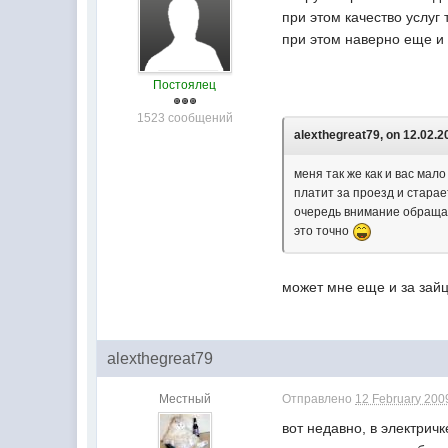
при этом качество услу
при этом наверно еще и
Постоялец
1523 сообщений
alexthegreat79, on 12.02.2
меня так же как и вас мал
платит за проезд и старае
очередь внимание обращат
это точно
может мне еще и за зай
alexthegreat79
Местный
Отправлено
12 February 2009
вот недавно, в электричк