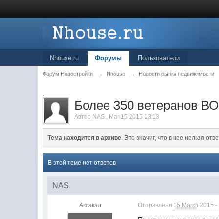
Nhouse.ru
Форумы
Пользователи
Форум Новостройки
→
Nhouse
→
Новости рынка недвижимости
.
Более 350 ветеранов ВО
Автор
NAS
,
Mar 15 2015 13:13
Тема находится в архиве
. Это значит, что в нее нельзя отве
В этой теме нет ответов
NAS
Аксакал
Отправлено
15 March 2015 -