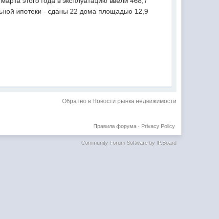
марта этого года в эксплуатацию ввели 468,7
льной ипотеки - сданы 22 дома площадью 12,9
Обратно в Новости рынка недвижимости
Правила форума
·
Privacy Policy
Community Forum Software by IP.Board