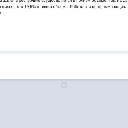
 жилья в республике осуществляется в полном объеме. Так, на 13 
 жилья - это 19,5% от всего объема. Работает и программа социа
в.