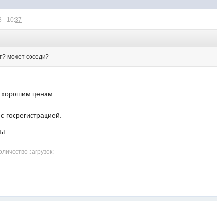
 - 10:37
ет? может соседи?
ь хорошим ценам.
с госрегистрацией.
лы
оличество загрузок: