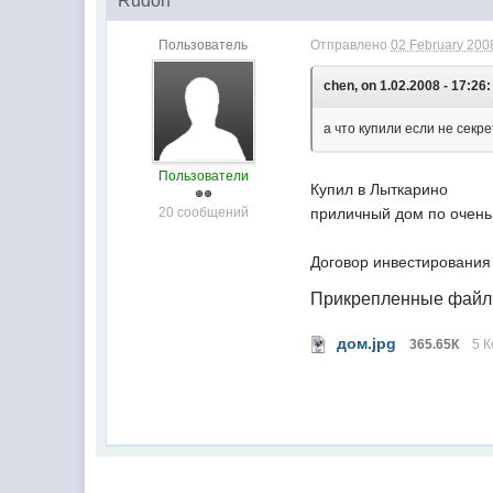
Rudon
Пользователь
Отправлено
02 February 2008
chen, on 1.02.2008 - 17:26:
а что купили если не секр
Пользователи
Купил в Лыткарино
20 сообщений
приличный дом по очен
Договор инвестирования 
Прикрепленные фай
дом.jpg
365.65К
5 К