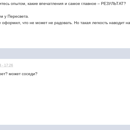
литесь опытом, какие впечатления и самое главное – РЕЗУЛЬТАТ?
м у Пересвета.
е оформил, что не может не радовать. Но такая легкость наводит 
 - 17:26
крет? может соседи?