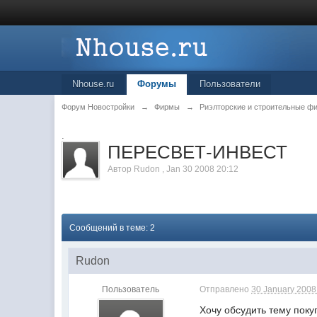
Nhouse.ru
Форумы
Пользователи
Форум Новостройки
→
Фирмы
→
Риэлторские и строительные ф
.
ПЕРЕСВЕТ-ИНВЕСТ
Автор
Rudon
,
Jan 30 2008 20:12
Сообщений в теме: 2
Rudon
Пользователь
Отправлено
30 January 2008 
Хочу обсудить тему пок