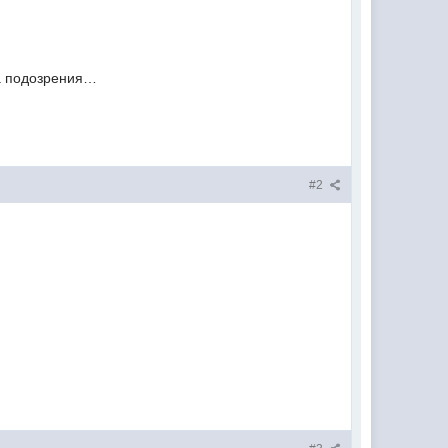
на подозрения…
#2