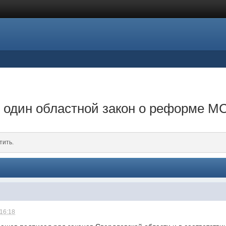
 один областной закон о реформе М
тить.
 16:18