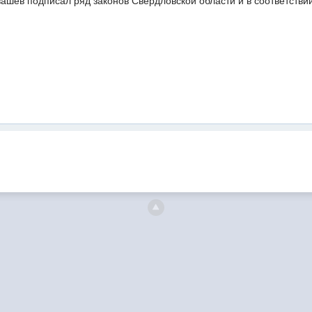
ашев подписал ряд законов Свердловской области и в соответствии