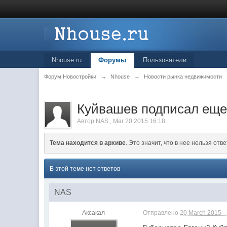
Nhouse.ru
Форумы
Пользователи
Форум Новостройки
→
Nhouse
→
Новости рынка недвижимости
.
Куйвашев подписал еще
Автор
NAS
,
Mar 20 2015 16:18
Тема находится в архиве
. Это значит, что в нее нельзя отве
В этой теме нет ответов
NAS
Аксакал
Отправлено
20 March 2015 -