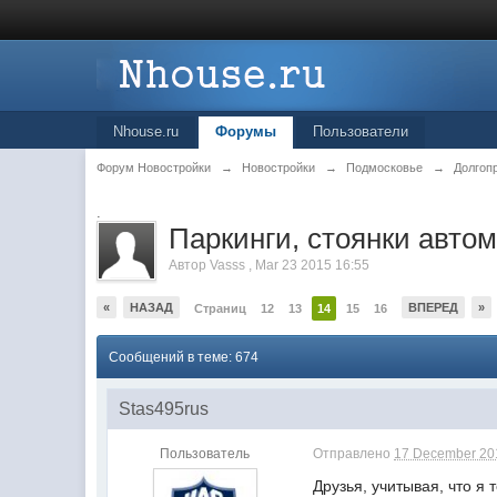
Nhouse.ru
Форумы
Пользователи
Форум Новостройки
→
Новостройки
→
Подмосковье
→
Долгоп
.
Паркинги, cтоянки авто
Автор
Vasss
,
Mar 23 2015 16:55
«
НАЗАД
ВПЕРЕД
»
Страниц
12
13
14
15
16
Сообщений в теме: 674
Stas495rus
Пользователь
Отправлено
17 December 201
Друзья, учитывая, что я 