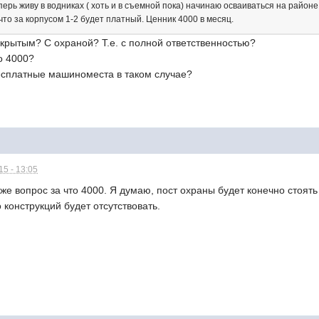
перь живу в водниках ( хоть и в съемной пока) начинаю осваиваться на районе.
что за корпусом 1-2 будет платный. Ценник 4000 в месяц.
т крытым? С охраной? Т.е. с полной ответственностью?
о 4000?
есплатные машиноместа в таком случае?
5 - 13:05
же вопрос за что 4000. Я думаю, пост охраны будет конечно стоять 
 конструкций будет отсутствовать.