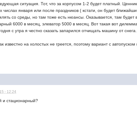
ледующая ситуация. Тот, что за корпусом 1-2 будет платный. Ценни
х числах января или после праздников ( кстати, он будет ближайши
лять со среды, но там тоже есть нюансы. Оказывается, там будет
рный 6000 в месяц, элеватор 5000 в месяц. Вот такая вот дилемма
егодня с утра я честно сказать запарился отчищать машину от снега
как известно на холостых не греется, поэтому вариант с автопуском
5 - 12:24
ый и стационарный?