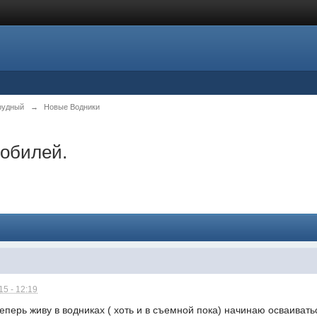
рудный
→
Новые Водники
мобилей.
5 - 12:19
теперь живу в водниках ( хоть и в съемной пока) начинаю осваивать