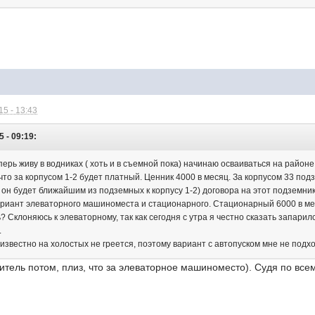
5 - 13:43
 - 09:19:
перь живу в водниках ( хоть и в съемной пока) начинаю осваиваться на районе.
что за корпусом 1-2 будет платный. Ценник 4000 в месяц. За корпусом 33 по
, он будет ближайшим из подземных к корпусу 1-2) договора на этот подземн
ариант элеваторного машиноместа и стационарного. Стационарный 6000 в мес
ь? Склоняюсь к элеваторному, так как сегодня с утра я честно сказать запари
.
ак известно на холостых не греется, поэтому вариант с автопуском мне не подх
тель потом, плиз, что за элеваторное машиноместо). Судя по всем