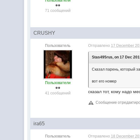
Пользователи
71 сообщений
CRUSHY
Пользователь
Отправлено
17 December 201
Stas495rus, on 17 Dec 2015
Сказал парень, который за
вот его номер
Пользователи
сказал тот, кому надо м
41 сообщений
Сообщение отредактиро
ira65
Пользователь
Отправлено
18 December 201