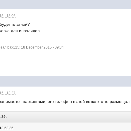
5 - 13:06
 будет платной?
рковка для инвалидов
ал bax125: 18 December 2015 - 09:34
5 - 13:27
занимается паркингами, его телефон в этой ветке кто то размещал 
8:29:
13 63 36.