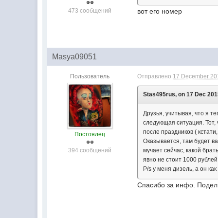
473 сообщений
вот его номер
Masya09051
Пользователь
Отправлено
17 December 201
Stas495rus, on 17 Dec 2015
Друзья, учитывая, что я те
следующая ситуация. Тот, 
после праздников ( кстати
Постоялец
Оказывается, там будет в
394 сообщений
мучает сейчас, какой брат
явно не стоит 1000 рублей
P/s у меня дизель, а он к
Спасибо за инфо. Подели