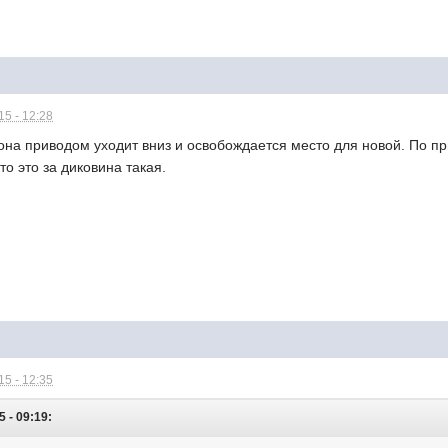
5 - 12:28
на приводом уходит вниз и освобождается место для новой. По при
то это за диковина такая.
5 - 12:35
 - 09:19: