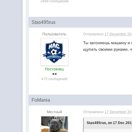
2489 сообщений
Stas495rus
Пользователь
Отправлено
17 December 201
Ты загоняешь машину и о
щупать своими руками, ч
Постоялец
473 сообщений
FoMania
Местный
Отправлено
17 December 201
Stas495rus, on 17 Dec 2015