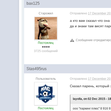
bax125
Старожил
Отправлено
17 December 201
а кто вам сказал что она
да и знаки там висят па
Сообщение отредактиров
Постоялец
3725 сообщений
Stas495rus
Пользователь
Отправлено
17 December 201
Сказал парень, который 
layolla, on 02 Dec 2015 - 1
Постоялец
ооо "паркинг плюс" 8 916 9