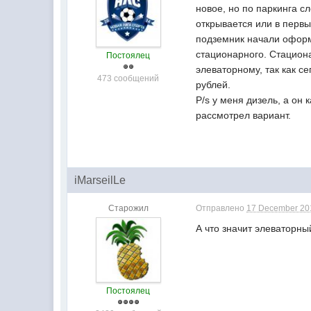
новое, но по паркинга с
открывается или в первы
подземник начали оформ
стационарного. Стациона
Постоялец
элеваторному, так как с
473 сообщений
рублей.
P/s у меня дизель, а он 
рассмотрел вариант.
iMarseilLe
Старожил
Отправлено
17 December 201
А что значит элеваторн
Постоялец