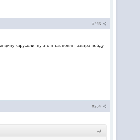
#263
нципу карусели, ну это я так понял, завтра пойду
#264