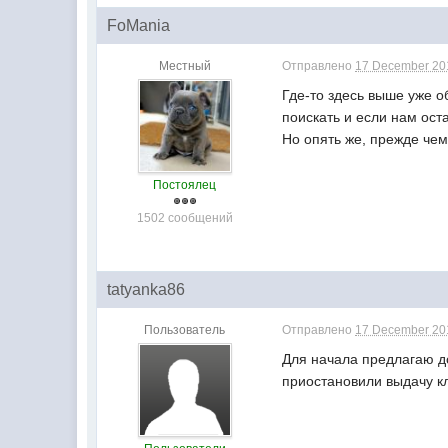
FoMania
Местный
Отправлено
17 December 201
Где-то здесь выше уже о
поискать и если нам ост
Но опять же, прежде чем
Постоялец
1502 сообщений
tatyanka86
Пользователь
Отправлено
17 December 201
Для начала предлагаю до
приостановили выдачу клю