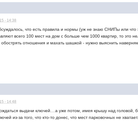
5 - 14:38
бсуждалось, что есть правила и нормы (уж не знаю СНИПы или что 
авляют всего 100 мест на дом с больше чем 1000 квартир, то это не
 обострять отношения и махать шашкой - нужно выяснить наверняк
5 - 14:48
ждаться выдачи ключей....а уже потом, имея крышу над головой, бе
чей из-за того, что кто-то донес, что мест парковочных не хватает.