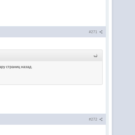
#271
ару страниц назад.
#272