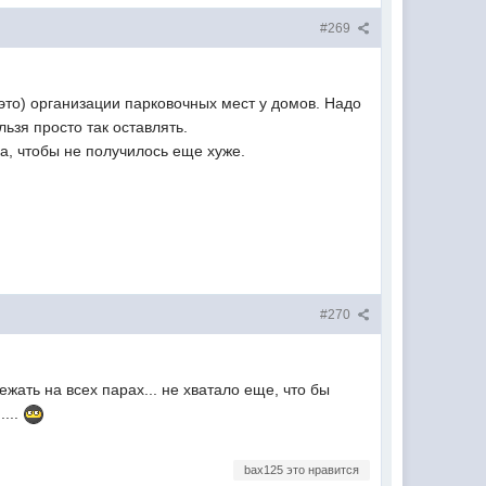
#269
это) организации парковочных мест у домов. Надо
льзя просто так оставлять.
а, чтобы не получилось еще хуже.
#270
жать на всех парах... не хватало еще, что бы
....
bax125 это нравится