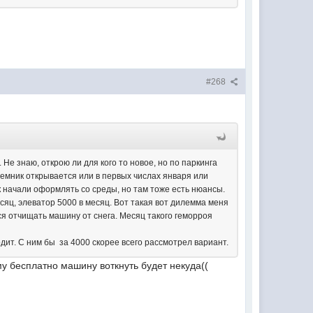
#268
 Не знаю, открою ли для кого то новое, но по паркинга
дземник открывается или в первых числах января или
ик начали оформлять со среды, но там тоже есть нюансы.
яц, элеватор 5000 в месяц. Вот такая вот дилемма меня
лся отчищать машину от снега. Месяц такого геморроя
одит. С ним бы за 4000 скорее всего рассмотрел вариант.
у бесплатно машину воткнуть будет некуда((