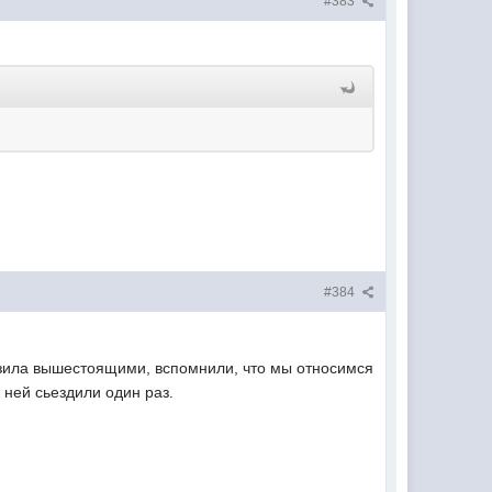
#383
#384
розила вышестоящими, вспомнили, что мы относимся
к ней сьездили один раз.