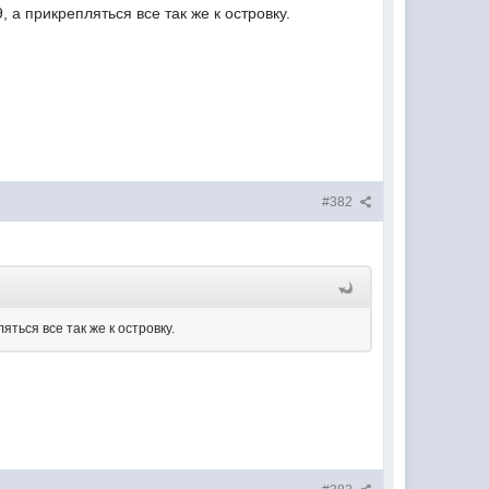
 а прикрепляться все так же к островку.
#382
ться все так же к островку.