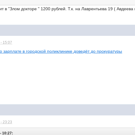
т в "Злом докторе " 1200 рублей. Т.к. на Лаврентьева 19 ( Авдеева
- 15:07
о зарплате в городской поликлинике доведёт до прокуратуры
- 23:23
- 10:27: