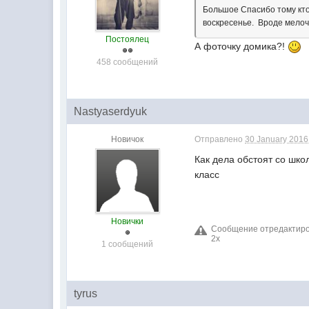
Большое Cпасибо тому кто 
воскресенье. Вроде мелоч
Постоялец
А фоточку домика?!
458 сообщений
Nastyaserdyuk
Новичок
Отправлено
30 January 2016 
Как дела обстоят со шко
класс
Новички
Сообщение отредактирова
2х
1 сообщений
tyrus