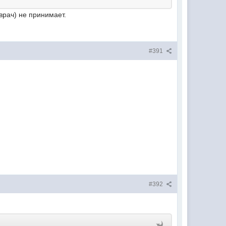
 врач) не принимает.
#391
#392