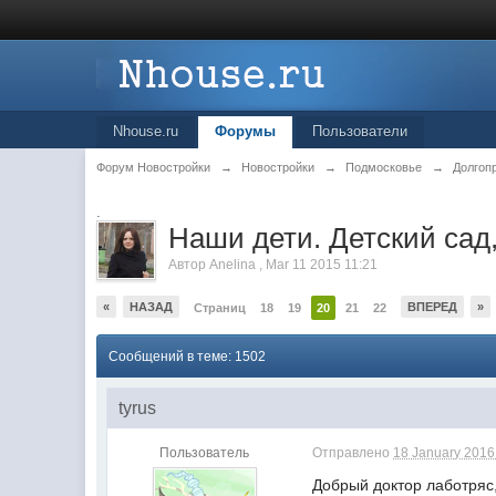
Nhouse.ru
Форумы
Пользователи
Форум Новостройки
→
Новостройки
→
Подмосковье
→
Долгоп
.
Наши дети. Детский сад
Автор
Anelina
,
Mar 11 2015 11:21
«
НАЗАД
ВПЕРЕД
»
Страниц
18
19
20
21
22
Сообщений в теме: 1502
tyrus
Пользователь
Отправлено
18 January 2016 
Добрый доктор лаботряс,