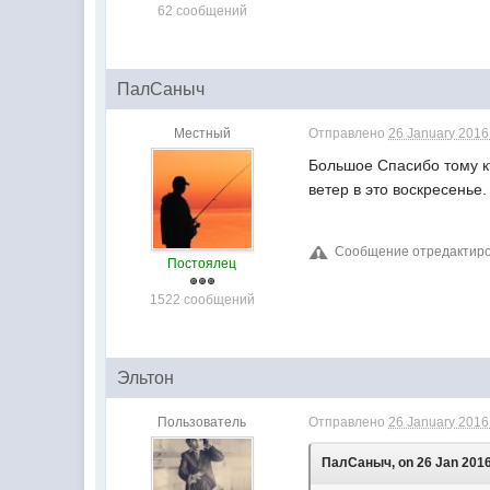
62 сообщений
ПалСаныч
Местный
Отправлено
26 January 2016 
Большое Cпасибо тому кт
ветер в это воскресенье
Сообщение отредактиров
Постоялец
1522 сообщений
Эльтон
Пользователь
Отправлено
26 January 2016 
ПалСаныч, on 26 Jan 2016 