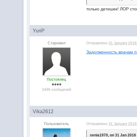
только детишек! ЛОР стои
YuriP
Старожил
Отправлено
31 January 2016 
Задолженность врачам п
Постоялец
3496 сообщений
Vika2612
Пользователь
Отправлено
31 January 2016 
senia1970, on 31 Jan 2016 