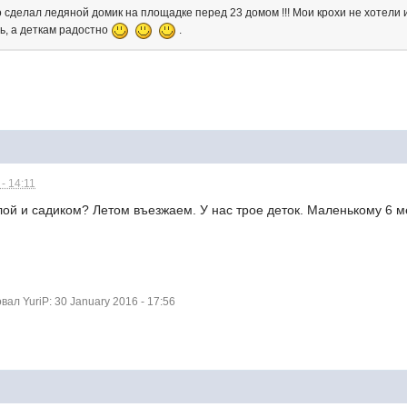
сделал ледяной домик на площадке перед 23 домом !!! Мои крохи не хотели и
ь, а деткам радостно
.
- 14:11
лой и садиком? Летом въезжаем. У нас трое деток. Маленькому 6 ме
л YuriP: 30 January 2016 - 17:56