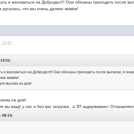
ать и жаловаться на Добродел!!! Они обязаны приходить после вы
а ругалась, что мы очень далеко живём!
- 13:27
 14:51:
ть и жаловаться на Добродел!!! Они обязаны приходить после выписки, я зна
леко живём!
луги вызова на дом!
ызова на дом!
е вы взад! у нас и без вас загрузка , а ЗП задерживают. Отправляю
- 08:14: