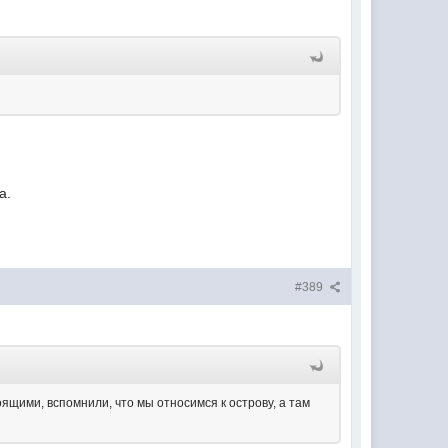
а.
#389
ящими, вспомнили, что мы относимся к острову, а там