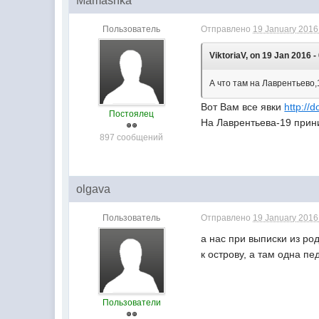
Mamashka
Пользователь
Отправлено
19 January 2016 
ViktoriaV, on 19 Jan 2016 -
А что там на Лаврентьево,
Вот Вам все явки
http://d
Постоялец
На Лаврентьева-19 прин
897 сообщений
olgava
Пользователь
Отправлено
19 January 2016 
а нас при выписки из р
к острову, а там одна пе
Пользователи