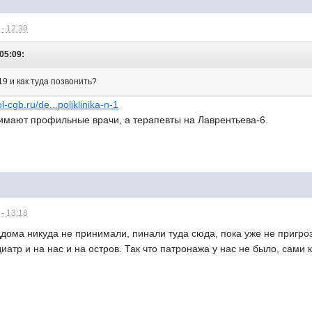
- 12:30
 05:09:
19 и как туда позвонить?
ol-cgb.ru/de...poliklinika-n-1
имают профильные врачи, а терапевты на Лаврентьева-6.
- 13:18
оддома никуда не принимали, пинали туда сюда, пока уже не приг
диатр и на нас и на остров. Так что патронажа у нас не было, сами 