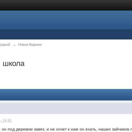
рудный
→
Новые Водники
, школа
- 14:41
 он под деревом завяз, и не хочет к нам он ехать, наших зайчиков 