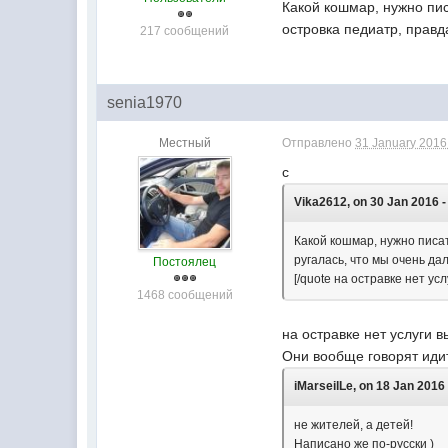
Какой кошмар, нужно пис
островка педиатр, правд
217 сообщений
senia1970
Местный
Отправлено
31 January 2016 
с
Vika2612, on 30 Jan 2016 -
Какой кошмар, нужно писа
ругалась, что мы очень да
Постоялец
[/quote на остравке нет ус
1468 сообщений
на остравке нет услуги в
Они вообще говорят идит
iMarseilLe, on 18 Jan 2016 
не жителей, а детей!
Написано же по-русски )