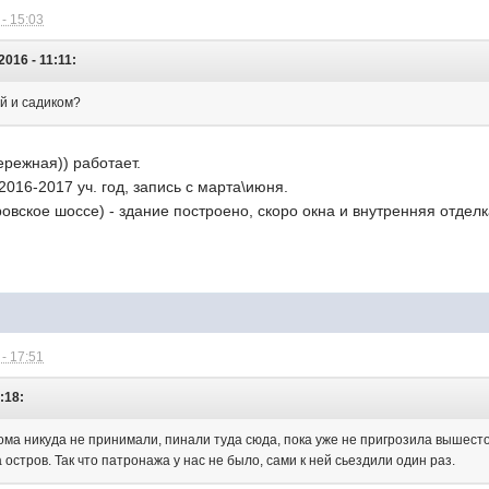
- 15:03
016 - 11:11:
ой и садиком?
ережная)) работает.
2016-2017 уч. год, запись с марта\июня.
овское шоссе) - здание построено, скоро окна и внутренняя отделк
- 17:51
:18:
ома никуда не принимали, пинали туда сюда, пока уже не пригрозила вышесто
 остров. Так что патронажа у нас не было, сами к ней сьездили один раз.