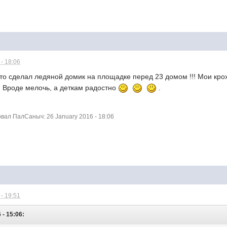
- 18:06
о сделал ледяной домик на площадке перед 23 домом !!! Мои крох
. Вроде мелочь, а деткам радостно
.
ал ПалСаныч: 26 January 2016 - 18:06
- 19:51
- 15:06: