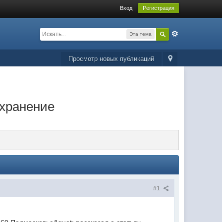
Вход
Регистрация
Эта тема
Просмотр новых публикаций
охранение
#1