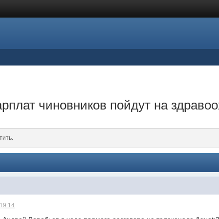
арплат чиновников пойдут на здраво
тить.
 19:14