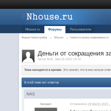
Nhouse.ru
Форумы
Пользователи
Форум Новостройки
→
Nhouse
→
Новости рынка недвижимости
.
Деньги от сокращения з
Автор
NAS
,
Mar 26 2015 19:14
Тема находится в архиве
. Это значит, что в нее нельзя отве
В этой теме нет ответов
NAS
Аксакал
Отправлено
26 March 2015 -