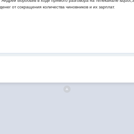
Андрей Воробьев в ходе прямого разговора на телеканале &quot;3
енег от сокращения количества чиновников и их зарплат.