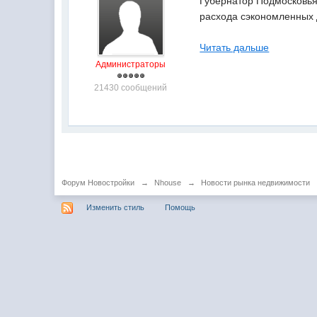
Губернатор Подмосковья 
расхода сэкономленных д
Читать дальше
Администраторы
21430 сообщений
Форум Новостройки
→
Nhouse
→
Новости рынка недвижимости
Изменить стиль
Помощь