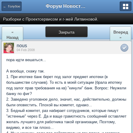
Форум Новостройки
← Голубое
Разборки с Проектсервисом и г-жей Литвиновой.
«
Закрыта
Вперед
Назад
»
nous
04 Feb 2008
пора идти вешаться...
А вообще, скажу так.
1. При ипотеке банк берет под залог предмет ипотеки (в
большинстве случаев). То есть в моей ситуации (брала ипотеку
под залог прав требования на кв) "кинули" банк. Вопрос: Неужели
банку по фиг?
2. Заведено уголовное дело, значит, нас, действительно, должны
были оповестить. Плохой вы комитет, однако...
3. Бедный комитет, раз набирает сотрудников, которые пишут
"истенные" через Е. Да и ваще грамотность сообщений оставляет
желать лучшего для работника такой организации, Поэтому,
видимо, и все так плохо...