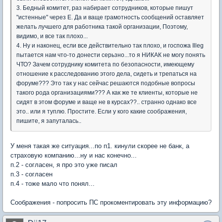
3. Бедный комитет, раз набирает сотрудников, которые пишут
"истенные" через Е. Да и ваще грамотность сообщений оставляет
желать лучшего для работника такой организации, Поэтому,
видимо, и все так плохо...
4. Ну и наконец, если все действительно так плохо, и госпожа Illeg
пытается нам что-то донести серьзно...то я НИКАК не могу понять
ЧТО? Зачем сотруднику комитета по безопасности, имеющему
отношение к расследованию этого дела, сидеть и трепаться на
форуме??? Это так у нас сейчас решаются подобные вопросы
такого рода организациями??? А как же те клиенты, которые не
сидят в этом форуме и ваще не в курсах??.. странно однако все
это.. или я туплю. Простите. Если у кого какие соображения,
пишите, я запуталась..
У меня такая же ситуация...по п1. кинули скорее не банк, а
страховую компанию...ну и нас конечно...
п.2 - согласен, я про это уже писал
п.3 - согласен
п.4 - тоже мало что понял...
Соображения - попросить ПС прокоментировать эту информацию?