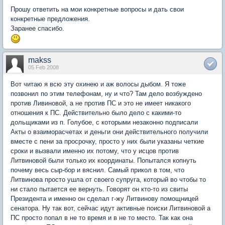
Прошу ответить на мои конкретные вопросы и дать свои
конкретные предложения.
Заранее спасибо.
makss
05 Feb 2008
Вот читаю я всю эту охинею и аж волосы дыбом. Я тоже
позвонил по этим телефонам, ну и что? Там дело возбуждено
против Ливиновой, а не против ПС и это не имеет никакого
отношения к ПС. Действительно было дело с какими-то
дольщиками из п. Голубое, с которыми незаконно подписали
Акты о взаиморасчетах и деньги они действительного получили
вместе с пени за просрочку, просто у них были указаны четкие
сроки и вызвали именно их потому, что у исцов против
Литвиновой были только их координаты. Попытался копнуть
почему весь сыр-бор и вяснил. Самый прикол в том, что
Литвинова просто ушла от своего супруга, который во чтобы то
ни стало пытается ее вернуть. Говорят он кто-то из свиты
Президента и именно он сделал г-жу Литвинову помощницей
сенатора. Ну так вот, сейчас идут активные поиски Литвиновой а
ПС просто попал в не то время и в не то место. Так как она