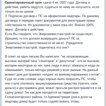
Ориентировочный срок
сдачи 4 кв. 2007 года. Договор в
действие, работы ведутся, судиться по нему не получится, если
только из-за сроков.
3. Подписан договор с ПС на оформление квартиры. По данному
договору я передаю пакет документов для регистрации права
собственности. Но документов у меня пока нет. Внесен 100%
аванс. Договор в действии.
Если Вы говорите, что Энергоинвестгазстрой не существует
(брошен), то кто должен возвращать деньги? ПС за
строительство ответственности не несет. Учредители
Энергоинвестгазстрой, поделитесь кто они?
В ответ на одно письмо Вы написали: "не затрагивающие
высоких материй типа "сенаторов" и "депутатов" -это не высокие
материи некоторые из них тоже люди и могут обижаться когда их
обманывают, только методы решения у всех разные. На данный
момент дом достраивает холдинг из аккмомулированных счетов".
Судя по этим словам, надо хорошо было попросить ПС, чтобы
они стали отвлекать аккумулированные средства (тратить свои
деньги) и достраивать дом, может просьба распространяется и на
сдачу дома? Так как дом находится на территории
Солнечногорского района, то Администрация (она в доле на
квартиры дома) будет только содействовать этому.