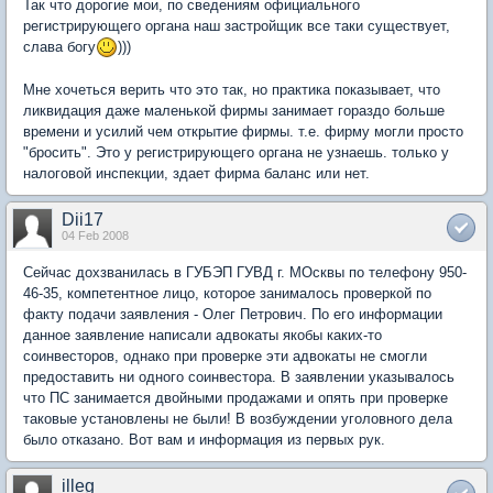
Так что дорогие мои, по сведениям официального
регистрирующего органа наш застройщик все таки существует,
слава богу
)))
Мне хочеться верить что это так, но практика показывает, что
ликвидация даже маленькой фирмы занимает гораздо больше
времени и усилий чем открытие фирмы. т.е. фирму могли просто
"бросить". Это у регистрирующего органа не узнаешь. только у
налоговой инспекции, здает фирма баланс или нет.
Dii17
04 Feb 2008
Сейчас дохзванилась в ГУБЭП ГУВД г. МОсквы по телефону 950-
46-35, компетентное лицо, которое занималось проверкой по
факту подачи заявления - Олег Петрович. По его информации
данное заявление написали адвокаты якобы каких-то
соинвесторов, однако при проверке эти адвокаты не смогли
предоставить ни одного соинвестора. В заявлении указывалось
что ПС занимается двойными продажами и опять при проверке
таковые установлены не были! В возбуждении уголовного дела
было отказано. Вот вам и информация из первых рук.
illeg