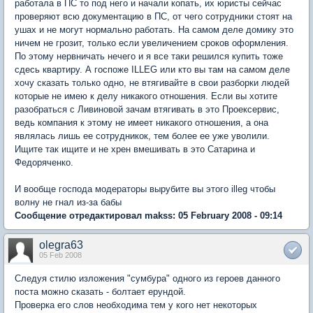
работала в ПС то под него и начали копать, их юристы сейчас
проверяют всю документацию в ПС, от чего сотрудники стоят на
ушах и не могут нормально работать. На самом деле домику это
ничем не грозит, только если увеличением сроков оформления.
По этому нервничать нечего и я все таки решился купить тоже
сдесь квартиру. А госпоже ILLEG или кто вы там на самом деле
хочу сказать только одно, не втягивайте в свои разборки людей
которые не имею к делу никакого отношения. Если вы хотите
разобраться с Ливиновой зачам втягивать в это Проексервис,
ведь компания к этому не имеет никакого отношения, а она
являлась лишь ее сотрудникок, тем более ее уже уволили.
Ищите так ищите и не хрен вмешивать в это Сатарина и
Федоряченко.
И вообще господа модераторы вырубите вы этого illeg чтобы
волну не гнал из-за бабы
Сообщение отредактировал makss: 05 February 2008 - 09:14
olegra63
05 Feb 2008
Следуя стилю изложения "сумбура" одного из героев данного
поста можно сказать - болтает ерундой.
Проверка его слов необходима тем у кого нет некоторых