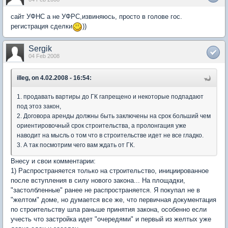
сайт УФНС а не УФРС,извиняюсь, просто в голове гос.
регистрация сделки
))
Sergik
04 Feb 2008
illeg, on 4.02.2008 - 16:54:
1. продавать вартиры до ГК гапрещено и некоторые подпадают
под этоз закон,
2. Договора аренды должны быть заключены на срок больший чем
ориентировочный срок строительства, а пролонгация уже
наводит на мысль о том что в строительстве идет не все гладко.
3. А так посмотрим чего вам ждать от ГК.
Внесу и свои комментарии:
1) Распространяется только на строительство, инициированное
после вступления в силу нового закона... На площадки,
"застолбленные" ранее не распространяется. Я покупал не в
"желтом" доме, но думается все же, что первичная документация
по строительству шла раньше принятия закона, особенно если
учесть что застройка идет "очередями" и первый из желтых уже