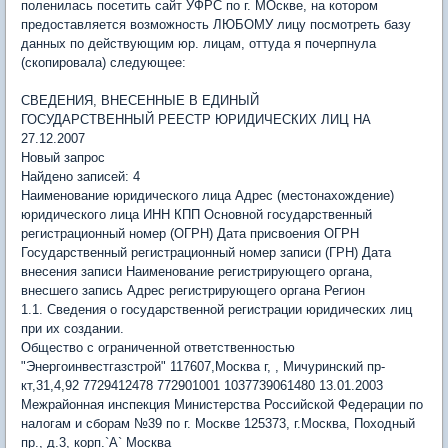
поленилась посетить сайт УФРС по г. МОскве, на котором
предоставляется возможность ЛЮБОМУ лицу посмотреть базу
данных по действующим юр. лицам, оттуда я почерпнула
(скопировала) следующее:
СВЕДЕНИЯ, ВНЕСЕННЫЕ В ЕДИНЫЙ
ГОСУДАРСТВЕННЫЙ РЕЕСТР ЮРИДИЧЕСКИХ ЛИЦ НА
27.12.2007
Новый запрос
Найдено записей: 4
Наименование юридического лица Адрес (местонахождение)
юридического лица ИНН КПП Основной государственный
регистрационный номер (ОГРН) Дата присвоения ОГРН
Государственный регистрационный номер записи (ГРН) Дата
внесения записи Наименование регистрирующего органа,
внесшего запись Адрес регистрирующего органа Регион
1.1. Сведения о государственной регистрации юридических лиц
при их создании.
Общество с ограниченной ответственностью
"Энергоинвестгазстрой" 117607,Москва г, , Мичуринский пр-
кт,31,4,92 7729412478 772901001 1037739061480 13.01.2003
Межрайонная инспекция Министерства Российской Федерации по
налогам и сборам №39 по г. Москве 125373, г.Москва, Походный
пр., д.3, корп.`А` Москва