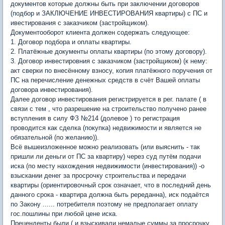
документов которые должны быть при заключении договоров
(подбор и ЗАКЛЮЧЕНИЕ ИНВЕСТИРОВАНИЯ квартиры) с ПС и
ивестирования с заказчиком (застройщиком).
Документооборот клиента должен содержать следующее:
1. Договор подбора и оплаты квартиры.
2. Платёжные документы оплаты квартиры (по этому договору).
3. Договор инвестировния с заказчиком (застройщиком) (к нему:
акт сверки по внесённому взносу, копия платёжного поручения от
ПС на перечисление денежных средств в счёт Вашей оплаты
договора инвестирования).
Далее договор инвестирования регистрируется в рег. палате ( в
связи с тем , что разрешение на строительство получено ранее
вступления в силу ФЗ №214 (долевое ) то регистрация
проводится как сделка (покупка) недвижимости и является не
обязательной (по желанию)).
Всё вышеизложенное можно реализовать (или выяснить - так
пришли ли деньги от ПС за квартиру) через суд путём подачи
иска (по месту нахождения недвижимости (инвестирования)) -о
взыскании денег за просрочку строительства и передачи
квартиры (ориентировочный срок означает, что в последний день
данного срока - квартира должна быть ререданна), иск подаётся
по Закону ...... потребителя поэтому не предполагает оплату
гос.пошлины при любой цене иска.
Преценденты были ( и взыскивали немалые суммы за просрочку