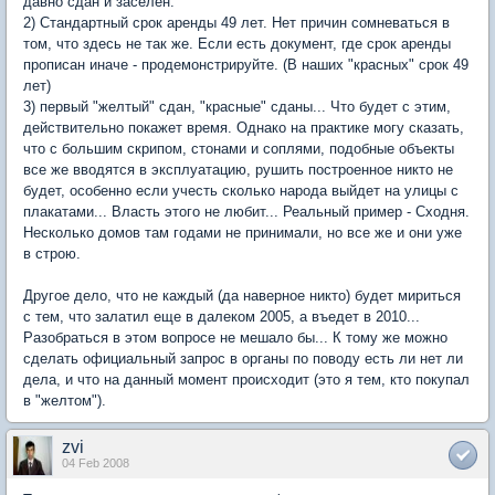
давно сдан и заселен.
2) Стандартный срок аренды 49 лет. Нет причин сомневаться в
том, что здесь не так же. Если есть документ, где срок аренды
прописан иначе - продемонстрируйте. (В наших "красных" срок 49
лет)
3) первый "желтый" сдан, "красные" сданы... Что будет с этим,
действительно покажет время. Однако на практике могу сказать,
что с большим скрипом, стонами и соплями, подобные объекты
все же вводятся в эксплуатацию, рушить построенное никто не
будет, особенно если учесть сколько народа выйдет на улицы с
плакатами... Власть этого не любит... Реальный пример - Сходня.
Несколько домов там годами не принимали, но все же и они уже
в строю.
Другое дело, что не каждый (да наверное никто) будет мириться
с тем, что залатил еще в далеком 2005, а въедет в 2010...
Разобраться в этом вопросе не мешало бы... К тому же можно
сделать официальный запрос в органы по поводу есть ли нет ли
дела, и что на данный момент происходит (это я тем, кто покупал
в "желтом").
zvi
04 Feb 2008