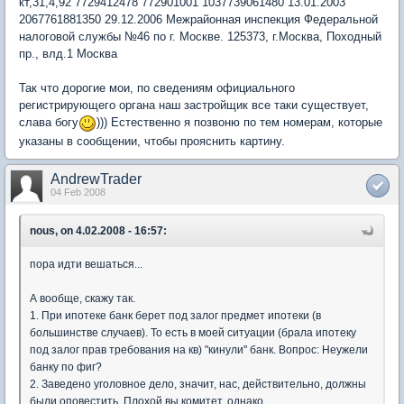
кт,31,4,92 7729412478 772901001 1037739061480 13.01.2003
2067761881350 29.12.2006 Межрайонная инспекция Федеральной
налоговой службы №46 по г. Москве. 125373, г.Москва, Походный
пр., влд.1 Москва
Так что дорогие мои, по сведениям официального
регистрирующего органа наш застройщик все таки существует,
слава богу
))) Естественно я позвоню по тем номерам, которые
указаны в сообщении, чтобы прояснить картину.
AndrewTrader
04 Feb 2008
nous, on 4.02.2008 - 16:57:
пора идти вешаться...
А вообще, скажу так.
1. При ипотеке банк берет под залог предмет ипотеки (в
большинстве случаев). То есть в моей ситуации (брала ипотеку
под залог прав требования на кв) "кинули" банк. Вопрос: Неужели
банку по фиг?
2. Заведено уголовное дело, значит, нас, действительно, должны
были оповестить. Плохой вы комитет, однако...