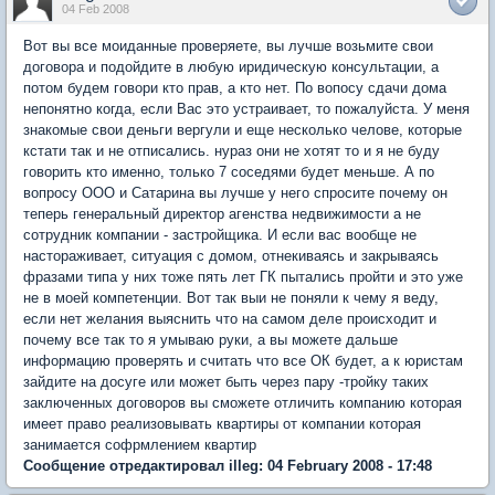
04 Feb 2008
Вот вы все моиданные проверяете, вы лучше возьмите свои
договора и подойдите в любую иридическую консультации, а
потом будем говори кто прав, а кто нет. По вопосу сдачи дома
непонятно когда, если Вас это устраивает, то пожалуйста. У меня
знакомые свои деньги вергули и еще несколько челове, которые
кстати так и не отписались. нураз они не хотят то и я не буду
говорить кто именно, только 7 соседями будет меньше. А по
вопросу ООО и Сатарина вы лучше у него спросите почему он
теперь генеральный директор агенства недвижимости а не
сотрудник компании - застройщика. И если вас вообще не
настораживает, ситуация с домом, отнекиваясь и закрываясь
фразами типа у них тоже пять лет ГК пытались пройти и это уже
не в моей компетенции. Вот так выи не поняли к чему я веду,
если нет желания выяснить что на самом деле происходит и
почему все так то я умываю руки, а вы можете дальше
информацию проверять и считать что все ОК будет, а к юристам
зайдите на досуге или может быть через пару -тройку таких
заключенных договоров вы сможете отличить компанию которая
имеет право реализовывать квартиры от компании которая
занимается софрмлением квартир
Сообщение отредактировал illeg: 04 February 2008 - 17:48