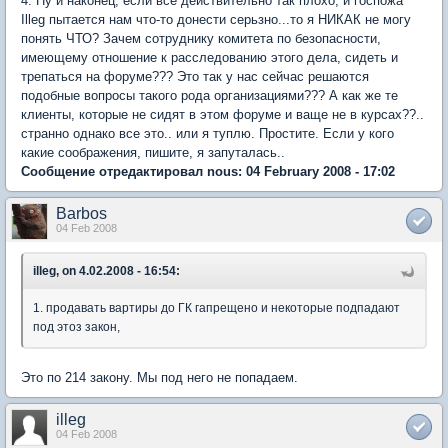
4. Ну и наконец, если все действительно так плохо, и госпожа
Illeg пытается нам что-то донести серьзно...то я НИКАК не могу
понять ЧТО? Зачем сотруднику комитета по безопасности,
имеющему отношение к расследованию этого дела, сидеть и
трепаться на форуме??? Это так у нас сейчас решаются
подобные вопросы такого рода организациями??? А как же те
клиенты, которые не сидят в этом форуме и ваще не в курсах??..
странно однако все это.. или я туплю. Простите. Если у кого
какие соображения, пишите, я запуталась..
Сообщение отредактировал nous: 04 February 2008 - 17:02
Barbos
04 Feb 2008
illeg, on 4.02.2008 - 16:54:
1. продавать вартиры до ГК гапрещено и некоторые подпадают
под этоз закон,
Это по 214 закону. Мы под него не попадаем.
illeg
04 Feb 2008