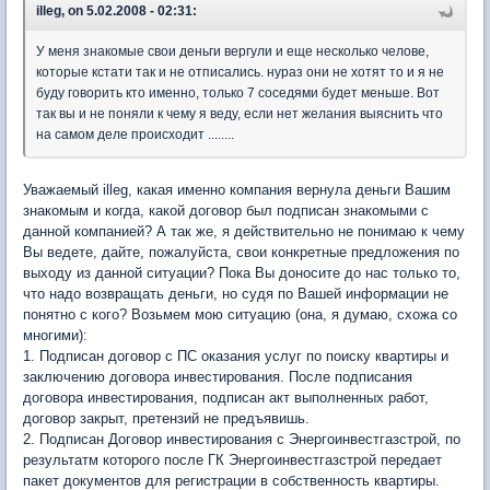
illeg, on 5.02.2008 - 02:31:
У меня знакомые свои деньги вергули и еще несколько челове,
которые кстати так и не отписались. нураз они не хотят то и я не
буду говорить кто именно, только 7 соседями будет меньше. Вот
так вы и не поняли к чему я веду, если нет желания выяснить что
на самом деле происходит ........
Уважаемый illeg, какая именно компания вернула деньги Вашим
знакомым и когда, какой договор был подписан знакомыми с
данной компанией? А так же, я действительно не понимаю к чему
Вы ведете, дайте, пожалуйста, свои конкретные предложения по
выходу из данной ситуации? Пока Вы доносите до нас только то,
что надо возвращать деньги, но судя по Вашей информации не
понятно с кого? Возьмем мою ситуацию (она, я думаю, схожа со
многими):
1. Подписан договор с ПС оказания услуг по поиску квартиры и
заключению договора инвестирования. После подписания
договора инвестирования, подписан акт выполненных работ,
договор закрыт, претензий не предъявишь.
2. Подписан Договор инвестирования с Энергоинвестгазстрой, по
результатм которого после ГК Энергоинвестгазстрой передает
пакет документов для регистрации в собственность квартиры.