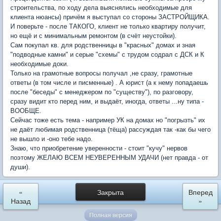
строительства, по ходу дела выяснялись необходимые для
клиента нюансы) причём я выступал со стороны ЗАСТРОЙЩИКА.
И поверьте - после ТАКОГО, клиент не только квартиру получит,
но ещё и с минимальным ремонтом (в счёт неустойки).
Сам покупал кв. для родственницы в "красных" домах и зная
"подводные камни" и серые "схемы" с трудом содрал с ДСК и К
необходимые доки.
Только на грамотные вопросы получал ,не сразу, грамотные
ответы (в том числе и писменные) . А юрист (а к нему попадаешь
после "беседы" с менеджером по "существу"), по разговору,
сразу видит кто перед ним, и выдаёт, иногда, ответы ...ну типа -
ВООБЩЕ.
Сейчас тоже есть тема - например УК на домах но "погрызть" их
не даёт любимая родственница (тёща) рассуждая так -как бы чего
не вышло и -оно тебе надо.
Знаю, что приобретение уверенности - стоит "кучу" нервов
поэтому ЖЕЛАЮ ВСЕМ НЕУВЕРЕННЫМ УДАЧИ (нет правда - от
души).
«
Закрыта
Вперед
Назад
»
Полная версия