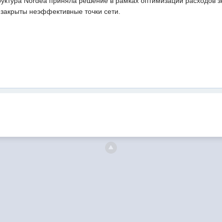
руктура Nordea приняла решение в рамках оптимизации расходов 
 закрыты неэффективные точки сети.