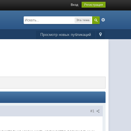
Вход
Регистрация
Эта тема
Просмотр новых публикаций
#1