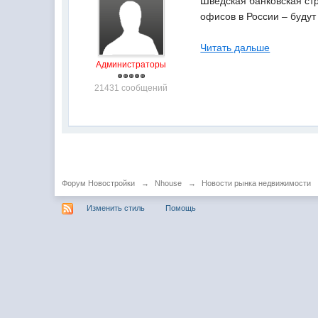
Шведская банковская ст
офисов в России – будут
Читать дальше
Администраторы
21431 сообщений
Форум Новостройки
→
Nhouse
→
Новости рынка недвижимости
Изменить стиль
Помощь