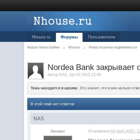
Nhouse.ru
Форумы
Пользователи
Форум Новостройки
→
Nhouse
→
Новости рынка недвижимости
.
Nordea Bank закрывает 
Автор
NAS
,
Apr 02 2015 12:49
Тема находится в архиве
. Это значит, что в нее нельзя отве
В этой теме нет ответов
NAS
Аксакал
Отправлено
02 April 2015 - 1