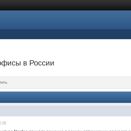
офисы в России
тить.
2:49