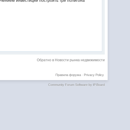
ечением инвестиций построить три полигона
Обратно в Новости рынка недвижимости
Правила форума
·
Privacy Policy
Community Forum Software by IP.Board