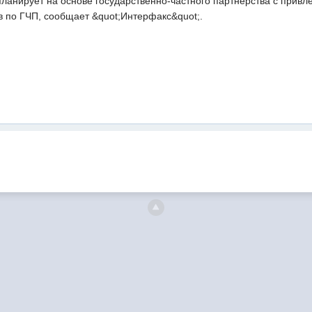
ланирует на основе государственно-частного партнерства с привл
в по ГЧП, сообщает &quot;Интерфакс&quot;.