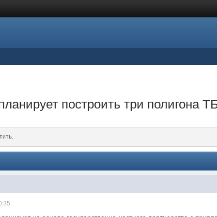
планирует построить три полигона Т
тить.
0:35