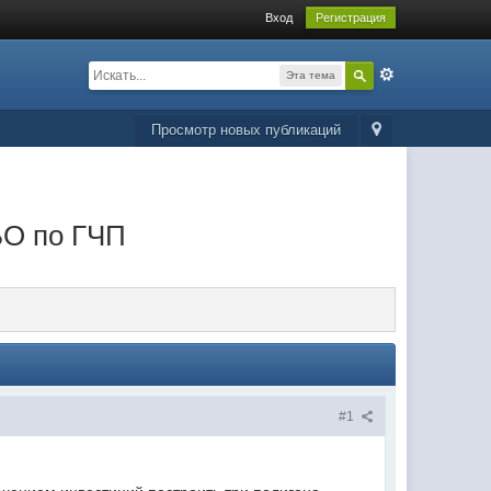
Вход
Регистрация
Эта тема
Просмотр новых публикаций
БО по ГЧП
#1