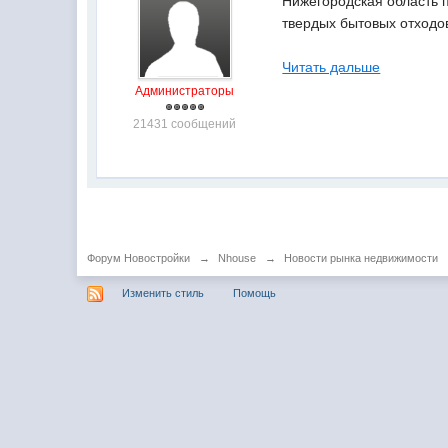
Нижегородская область п
твердых бытовых отходо
Читать дальше
Администраторы
21431 сообщений
Форум Новостройки
→
Nhouse
→
Новости рынка недвижимости
Изменить стиль
Помощь