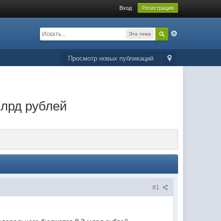
Вход
Регистрация
Эта тема
Просмотр новых публикаций
млрд рублей
#1