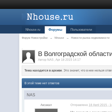
Nhouse.ru
Форумы
Пользователи
Форум Новостройки
→
Nhouse
→
Новости рынка недвижимости
.
В Волгоградской област
Автор
NAS
,
Apr 18 2015 14:17
Тема находится в архиве
. Это значит, что в нее нельзя отве
В этой теме нет ответов
NAS
Аксакал
Отправлено
18 April 2015 - 1