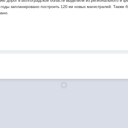
ию дорог в Волгоградской области выделили из регионального и ф
 годы запланировано построить 120 км новых магистралей. Также б
вано.