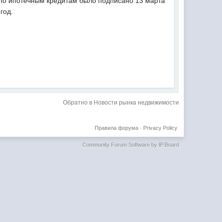
 по ипотечным кредитам было подписано 13 марта
год.
Обратно в Новости рынка недвижимости
Правила форума
·
Privacy Policy
Community Forum Software by IP.Board