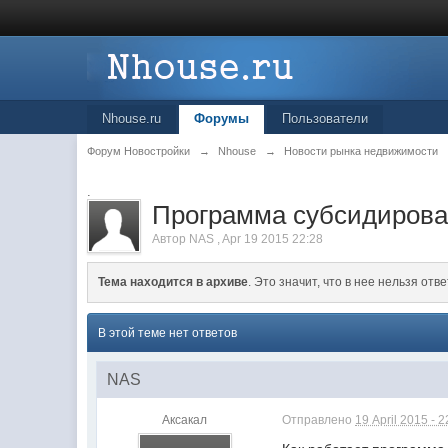
Nhouse.ru
Форумы
Пользователи
Форум Новостройки
→
Nhouse
→
Новости рынка недвижимости
.
Программа субсидирован
Автор
NAS
,
Apr 19 2015 22:28
Тема находится в архиве
. Это значит, что в нее нельзя отве
В этой теме нет ответов
NAS
Аксакал
Отправлено
19 April 2015 - 2