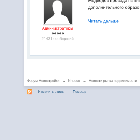
Медведев проведет в пят
дополнительного образо
Читать дальше
Администраторы
21431 сообщений
Форум Новостройки
→
Nhouse
→
Новости рынка недвижимости
Изменить стиль
Помощь