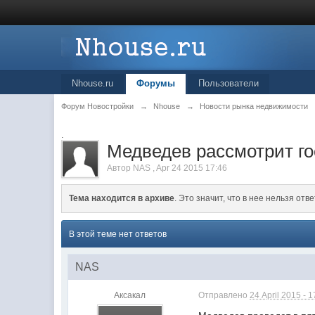
Nhouse.ru
Форумы
Пользователи
Форум Новостройки
→
Nhouse
→
Новости рынка недвижимости
.
Медведев рассмотрит го
Автор
NAS
,
Apr 24 2015 17:46
Тема находится в архиве
. Это значит, что в нее нельзя отве
В этой теме нет ответов
NAS
Аксакал
Отправлено
24 April 2015 - 1