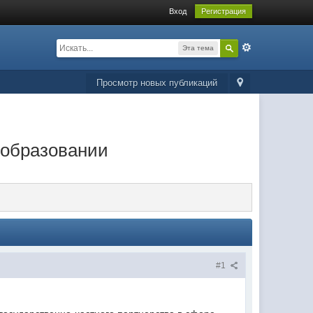
Вход
Регистрация
Эта тема
Просмотр новых публикаций
 образовании
#1