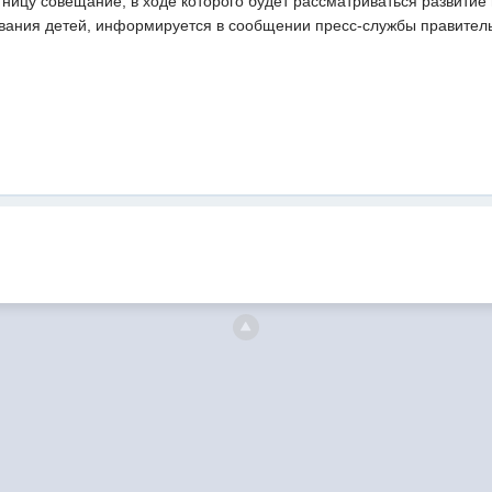
ницу совещание, в ходе которого будет рассматриваться развитие
вания детей, информируется в сообщении пресс-службы правитель