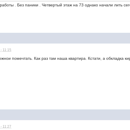
работы . Без паники . Четвертый этаж на 73 однако начали лить сег
- 11:15
можнои помечтать. Как раз там наша квартира. Кстати, а обкладка к
- 11:27