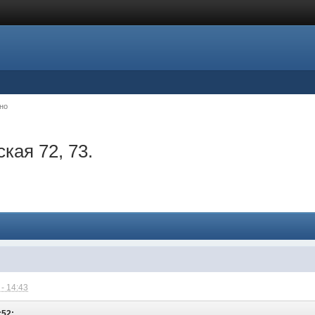
но
кая 72, 73.
- 14:43
:52: