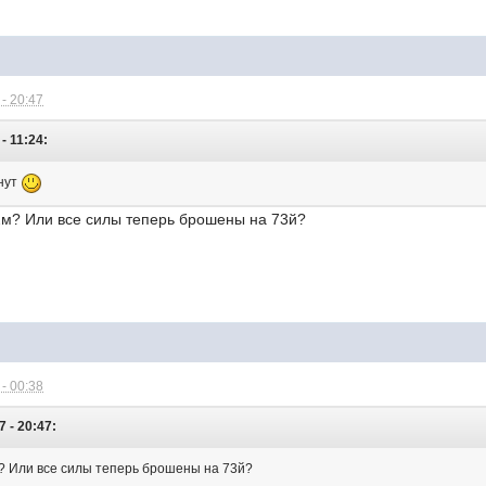
- 20:47
- 11:24:
чнут
72м? Или все силы теперь брошены на 73й?
- 00:38
7 - 20:47:
м? Или все силы теперь брошены на 73й?