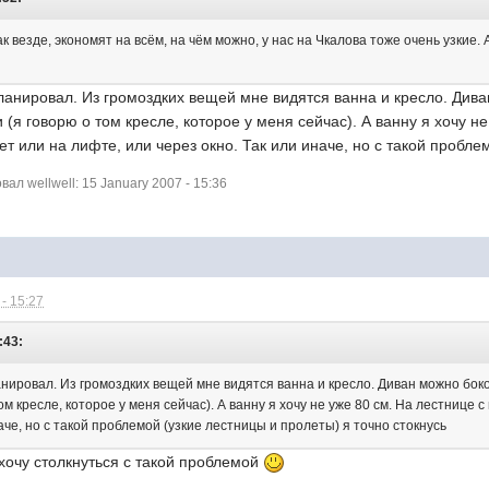
к везде, экономят на всём, на чём можно, у нас на Чкалова тоже очень узкие. 
планировал. Из громоздких вещей мне видятся ванна и кресло. Дива
(я говорю о том кресле, которое у меня сейчас). А ванну я хочу не
ет или на лифте, или через окно. Так или иначе, но с такой пробле
л wellwell: 15 January 2007 - 15:36
- 15:27
:43:
анировал. Из громоздких вещей мне видятся ванна и кресло. Диван можно боко
ом кресле, которое у меня сейчас). А ванну я хочу не уже 80 см. На лестнице 
наче, но с такой проблемой (узкие лестницы и пролеты) я точно стокнусь
 хочу столкнуться с такой проблемой