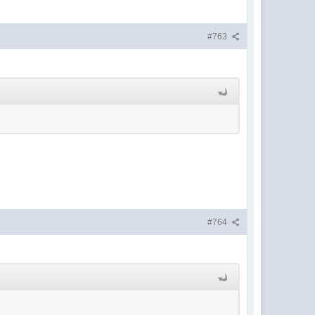
#763
#764