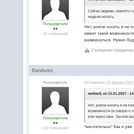
Сейчас видимо, принято та
неделю носить.
Пользователи
Нет, рояли носить я не 
имеет такой возможности 
30 сообщений
развернуться. Нужно буд
Сообщение отредактирова
Bandures
Пользователь
Отправлено
15 January 2007 
wellwell, on 15.01.2007 - 14
Нет, рояли носить я не пл
возможности (я говорю о т
или через окно. Так или и
Пользователи
*мечтательно* Как я уже
132 сообщений