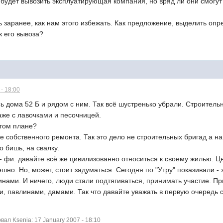
о будет вывозить эксплуатирующая компания, но вряд ли они смогут
 заранее, как нам этого избежать. Как предложение, выделить оп
к его вывоза?
- 18:00
сь дома 52 Б и рядом с ним. Так всё шустренько убрали. Строител
же с лавочками и песочницей.
этом плане?
е собственного ремонта. Так это дело не строительных бригад а н
о бишь, на свалку.
- фи. давайте всё же цивилизованно относиться к своему жилью. Ц
ешно. Но, может, стоит задуматься. Сегодня по "Утру" показивали 
инами. И ничего, люди стали подтягиваться, принимать участие. 
, павлинами, дамами. Так что давайте уважать в первую очередь с
л Ksenia: 17 January 2007 - 18:10