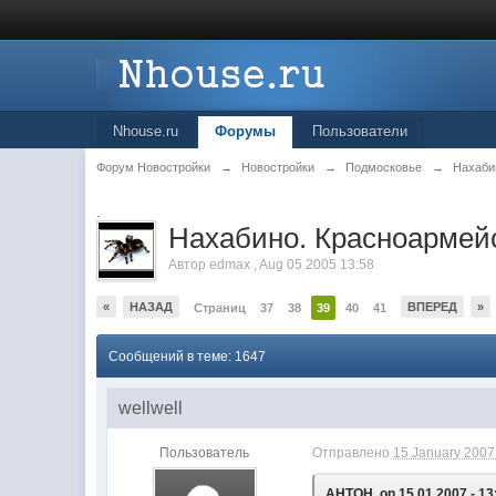
Nhouse.ru
Форумы
Пользователи
Форум Новостройки
→
Новостройки
→
Подмосковье
→
Нахаби
.
Нахабино. Красноармейс
Автор
edmax
,
Aug 05 2005 13:58
«
НАЗАД
ВПЕРЕД
»
Страниц
37
38
39
40
41
Сообщений в теме: 1647
wellwell
Пользователь
Отправлено
15 January 2007 
AHTOH, on 15.01.2007 - 13