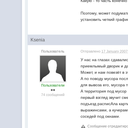
Какую - то часть конечн
Поэтому, может подумать
установить четкий графи
Ksenia
Пользователь
Отправлено
17 January 2007 
У нас на глазах сдавали
приемлымый дворик и да
Может, и нам повезёт в 
А по поводу мусора посл
для вывоза его, мусора т
Пользователи
А территория под мусор 
74 сообщений
первый взгляд звучит см
подъезд расписАла карт
выражинсами, а кучерами
соседей под окнами.
Сообщение отредактирова