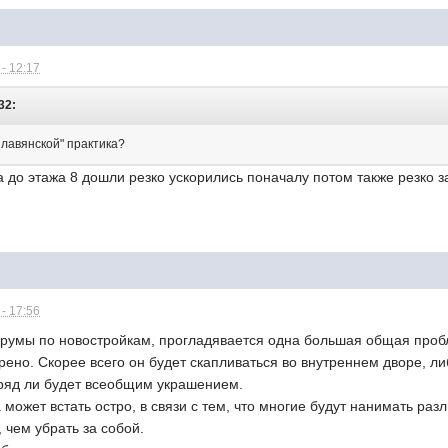
- 12:17
32:
"Славянской" практика?
 до этажа 8 дошли резко ускорились поначалу потом также резко з
- 17:56
орумы по новостройкам, прогладявается одна большая общая проб
рено. Скорее всего он будет скапливаться во внутреннем дворе, ли
вряд ли будет всеобщим украшением.
 может встать остро, в связи с тем, что многие будут нанимать ра
 чем убрать за собой.