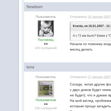
Newborn
Пользователь
Отправлено
16 January 2007 
Ksenia, on 16.01.2007 - 11:
А с 72 как было? Какая у 
Постоялец
Начали по помоему когда
329 сообщений
месяц делать.
tuna
Пользователь
Отправлено
17 January 2007 
Соседи, читая другие ф
с двух домов будет неме
не будет), что я думаю 
Пользователи
На мой взгляд, проблема
которым проще загадить,
106 сообщений