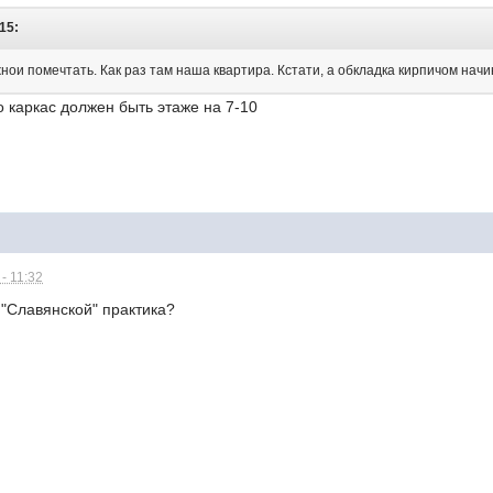
:15:
жнои помечтать. Как раз там наша квартира. Кстати, а обкладка кирпичом на
 каркас должен быть этаже на 7-10
- 11:32
у "Славянской" практика?