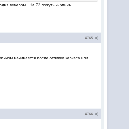
одня вечером . На 72 ложуть кирпичъ .
#765
ирпичом начинается после отливки каркаса или
#766