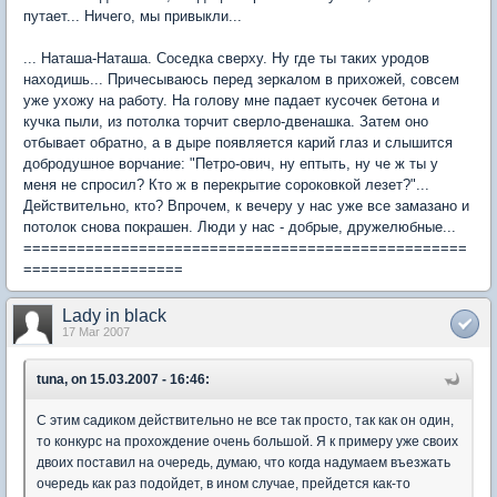
путает... Ничего, мы привыкли...
... Наташа-Наташа. Соседка сверху. Ну где ты таких уродов
находишь... Причесываюсь перед зеркалом в прихожей, совсем
уже ухожу на работу. На голову мне падает кусочек бетона и
кучка пыли, из потолка торчит сверло-двенашка. Затем оно
отбывает обратно, а в дыре появляется карий глаз и слышится
добродушное ворчание: "Петро-ович, ну ептыть, ну че ж ты у
меня не спросил? Кто ж в перекрытие сороковкой лезет?"...
Действительно, кто? Впрочем, к вечеру у нас уже все замазано и
потолок снова покрашен. Люди у нас - добрые, дружелюбные...
==================================================
==================
Lady in black
17 Mar 2007
tuna, on 15.03.2007 - 16:46:
С этим садиком действительно не все так просто, так как он один,
то конкурс на прохождение очень большой. Я к примеру уже своих
двоих поставил на очередь, думаю, что когда надумаем въезжать
очередь как раз подойдет, в ином случае, прейдется как-то