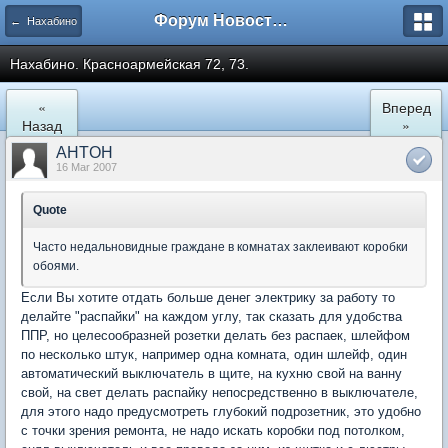
Форум Новостройки
← Нахабино
Нахабино. Красноармейская 72, 73.
«
Вперед
Назад
»
AHTOH
16 Mar 2007
Quote
Часто недальновидные граждане в комнатах заклеивают коробки
обоями.
Если Вы хотите отдать больше денег электрику за работу то
делайте "распайки" на каждом углу, так сказать для удобства
ППР, но целесообразней розетки делать без распаек, шлейфом
по несколько штук, например одна комната, один шлейф, один
автоматический выключатель в щите, на кухню свой на ванну
свой, на свет делать распайку непосредственно в выключателе,
для этого надо предусмотреть глубокий подрозетник, это удобно
с точки зрения ремонта, не надо искать коробки под потолком,