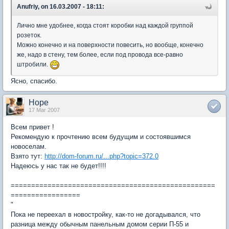
Anufriy, on 16.03.2007 - 18:11:
Лично мне удобнее, когда стоят коробки над каждой группой
розеток.
Можно конечно и на поверхности повесить, но вообще, конечно
же, надо в стену, тем более, если под провода все-равно
штробили.
Ясно, спасибо.
Hope
17 Mar 2007
Всем привет !
Рекомендую к прочтению всем будущим и состоявшимся
новоселам.
Взято тут:
http://dom-forum.ru/...php?topic=372.0
Надеюсь у нас так не будет!!!!
==================================================
=================
"
Пока не переехал в новостройку, как-то не догадывался, что
разница между обычным панельным домом серии П-55 и