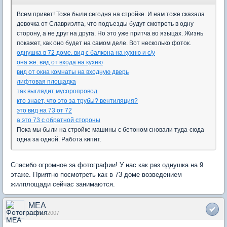
Всем привет! Тоже были сегодня на стройке. И нам тоже сказала
девочка от Славриэлта, что подъезды будут смотреть в одну
сторону, а не друг на друга. Но это уже притча во языцах. Жизнь
покажет, как оно будет на самом деле. Вот несколько фоток.
однушка в 72 доме. вид с балкона на кухню и с/у
она же. вид от входа на кухню
вид от окна комнаты на входную дверь
лифтовая площадка
так выглядит мусоропровод
кто знает, что это за трубы? вентиляция?
это вид на 73 от 72
а это 73 с обратной стороны
Пока мы были на стройке машины с бетоном сновали туда-сюда
одна за одной. Работа кипит.
Спасибо огромное за фотографии! У нас как раз однушка на 9
этаже. Приятно посмотреть как в 73 доме возведением
жилплощади сейчас занимаются.
MEA
21 Mar 2007