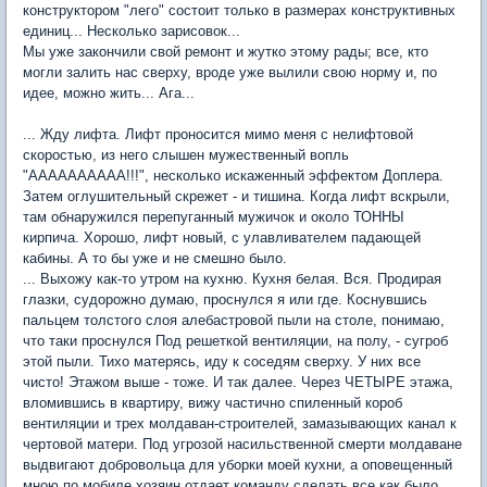
конструктором "лего" состоит только в размерах конструктивных
единиц... Несколько зарисовок...
Мы уже закончили свой ремонт и жутко этому рады; все, кто
могли залить нас сверху, вроде уже вылили свою норму и, по
идее, можно жить... Ага...
... Жду лифта. Лифт проносится мимо меня с нелифтовой
скоростью, из него слышен мужественный вопль
"АААААААААА!!!", несколько искаженный эффектом Доплера.
Затем оглушительный скрежет - и тишина. Когда лифт вскрыли,
там обнаружился перепуганный мужичок и около ТОННЫ
кирпича. Хорошо, лифт новый, с улавливателем падающей
кабины. А то бы уже и не смешно было.
... Выхожу как-то утром на кухню. Кухня белая. Вся. Продирая
глазки, судорожно думаю, проснулся я или где. Коснувшись
пальцем толстого слоя алебастровой пыли на столе, понимаю,
что таки проснулся Под решеткой вентиляции, на полу, - сугроб
этой пыли. Тихо матерясь, иду к соседям сверху. У них все
чисто! Этажом выше - тоже. И так далее. Через ЧЕТЫРЕ этажа,
вломившись в квартиру, вижу частично спиленный короб
вентиляции и трех молдаван-строителей, замазывающих канал к
чертовой матери. Под угрозой насильственной смерти молдаване
выдвигают добровольца для уборки моей кухни, а оповещенный
мною по мобиле хозяин отдает команду сделать все как было,