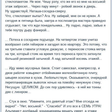
стеклопакетом. Не мое. Чешу рэпу, кто же его ко мне на восьмой
этаж забросил... Через пару минут - робкий звонок в дверь.
Ну здравствуй, Наташа-соседка-сверху.
Что, стеклопакет выпал? Ага. Ну забирай, мне он не нужен. А
сегодня ж пятница была, завтра и послезавтра мастера праведно
отдыхают, так что жди понедельника... Ну ладно, ладно, забью я
тебе поутру дыру фанерой...
... Потеха в соседнем подъезде. На четвертом этаже унитаз
вообразил себя гейзером и загадил всю квартиру. Это потому, что
на третьем ставили угловую джакузю, с переносом стояка метра
на три, который стояк на время того переноса просто заткнули
большой резиновой затычкой. А над затычкой восемь этажей...
... Иду мимо мусорных баков. Стоит самосвал, компрессор, и
двое работяг ковыряют отбойниками железобетонную плиту,
швыряя осколки в кузов. Любопытствую. Оказывается, очередной
перепланировщик выволок ночью на помойку ненужную стену.
Несущую. ЦЕЛИКОМ. До сих пор удивляюсь - в ней же тонны
две с лихером...
... Стук в окно. "Извините, это девятый этаж? Мне отсюда не
видно!" - "Нет, восьмой." - "Спасибо!" И это все в СЕМЬ УТРА!
Альпинист долбаный, кондиционеры вешать умеет, а этажи