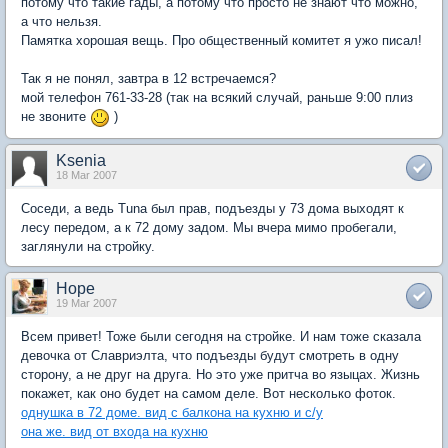
потому что такие гады, а потому что просто не знают что можно,
а что нельзя.
Памятка хорошая вещь. Про общественный комитет я ужо писал!
Так я не понял, завтра в 12 встречаемся?
мой телефон 761-33-28 (так на всякий случай, раньше 9:00 плиз
не звоните
)
Ksenia
18 Mar 2007
Соседи, а ведь Tuna был прав, подъезды у 73 дома выходят к
лесу передом, а к 72 дому задом. Мы вчера мимо пробегали,
заглянули на стройку.
Hope
19 Mar 2007
Всем привет! Тоже были сегодня на стройке. И нам тоже сказала
девочка от Славриэлта, что подъезды будут смотреть в одну
сторону, а не друг на друга. Но это уже притча во языцах. Жизнь
покажет, как оно будет на самом деле. Вот несколько фоток.
однушка в 72 доме. вид с балкона на кухню и с/у
она же. вид от входа на кухню