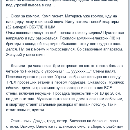
под угрозой вызова в суд...
... Сижу за компом. Комп гаснет. Матерясь уже громко, иду на
площадку, лезу в силовой ящик. Вижу автомат своей квартиры
(32 ампера!) ОБУГЛЕННЫМ.
Очки поневоле лезут на лоб - нечасто такое увидишь! Пускаю все
напрямую и иду разбираться. Пожилой армянин-электрик (!!!) из
бригады в соседней квартире объясняет, что у него куда-то ноль
делся. Ну, он к моему и присоседился. Со сварочным аппаратом.
Живучий у меня комп.
... Два или три часа ночи. Дом сотрясается как от толчка балла в
четыре по Рихтеру, с утробным "..... ууухххх...." Стены валят.
Перепланировка в разгаре. Утром - собрание жильцов по поводу
ТРЕХ просевших этажей в первом подъезде. Оказалось, мужичок
сблочил двух- и трехкомнатную квартиры и снес в них ВСЕ
стены, включая несущие. Просадка перекрытий - от 10 до 20 см,
но дом выстоял. Мужичка выгоняют из дома к свиньям собачьим,
в квартиру ставят стальные распорки от пола к потолку. Так и
стоит поныне, пустая.
... Опять ночь. Дождь, град, ветер. Внезапно на балконе - звон
стекла. Выхожу. Валяется пластиковое окно, в сборе, с разбитым