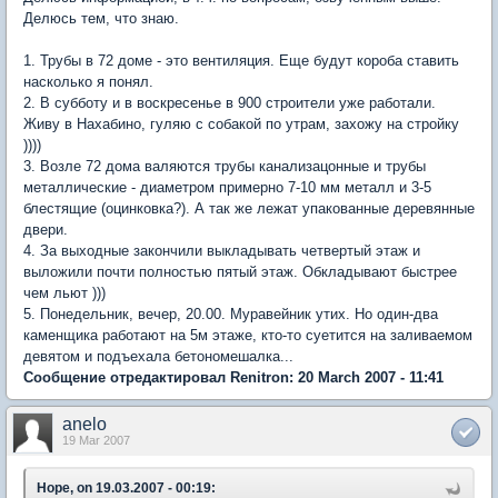
Делюсь тем, что знаю.
1. Трубы в 72 доме - это вентиляция. Еще будут короба ставить
насколько я понял.
2. В субботу и в воскресенье в 900 строители уже работали.
Живу в Нахабино, гуляю с собакой по утрам, захожу на стройку
))))
3. Возле 72 дома валяются трубы канализацонные и трубы
металлические - диаметром примерно 7-10 мм металл и 3-5
блестящие (оцинковка?). А так же лежат упакованные деревянные
двери.
4. За выходные закончили выкладывать четвертый этаж и
выложили почти полностью пятый этаж. Обкладывают быстрее
чем льют )))
5. Понедельник, вечер, 20.00. Муравейник утих. Но один-два
каменщика работают на 5м этаже, кто-то суетится на заливаемом
девятом и подъехала бетономешалка...
Сообщение отредактировал Renitron: 20 March 2007 - 11:41
anelo
19 Mar 2007
Hope, on 19.03.2007 - 00:19: