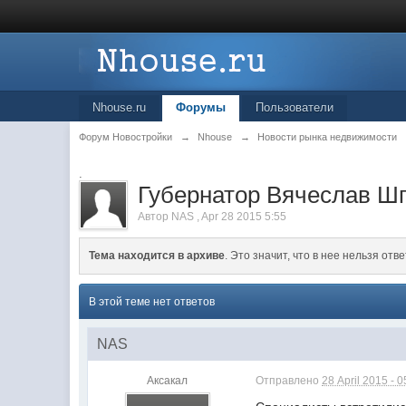
Nhouse.ru
Форумы
Пользователи
Форум Новостройки
→
Nhouse
→
Новости рынка недвижимости
.
Губернатор Вячеслав Ш
Автор
NAS
,
Apr 28 2015 5:55
Тема находится в архиве
. Это значит, что в нее нельзя отве
В этой теме нет ответов
NAS
Аксакал
Отправлено
28 April 2015 - 0