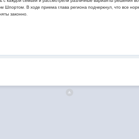
ь с каждой семьей и рассмотрели различные варианты решения воп
м Шпортом. В ходе приема глава региона подчеркнул, что все но
няты законно.