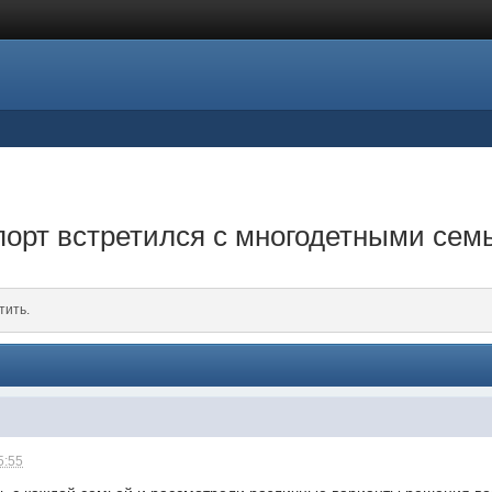
порт встретился с многодетными сем
тить.
5:55