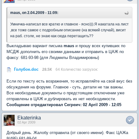
maus, on 2.04.2009 - 11:09:
Умничка-написал все кратко и главное - ясно))).Я накатала на лист
,все тоже самое с подробным описание (на всякий случай), висит
на раб. столе, не знаю как сюда перетащить??
Выкладываю вариант письма
maus
и прошу всех купивших по
МСДЖ дополнить его своими данными и отправить в ЦАЖ по
факсу: 681-93-98 (для Людмилы Владимировны)
Голубое.doc
28.5К
64 Количество загрузок:
Если по тексту есть возражения, то исправляйте на свой вкус без
обсуждения на форуме. Главное - суть, детали не так важны.
Все необходимые документы о предстоящем отключении уже
отправлены в ЦАЖ и дублировать их нет необходимости.
Сообщение отредактировал Сегреич: 02 April 2009 - 12:05
Ekaterinka
02 Apr 2009
Добрый день. Жалобу отправила (от своего имени). Факс ЦАЖа
8(495) 681-89-04