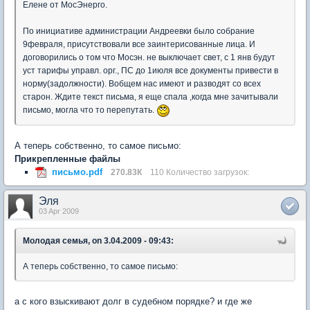
Елене от МосЭнерго.
По инициативе администрации Андреевки было собрание
9февраля, присутствовали все заинтерисованные лица. И
договорились о том что Мосэн. не выключает свет, с 1 янв будут
уст тарифы управл. орг., ПС до 1июля все документы привести в
норму(задолжности). Вобщем нас имеют и разводят со всех
старон. Ждите текст письма, я еще спала ,когда мне зачитывали
письмо, могла что то перепутать.
А теперь собственно, то самое письмо:
Прикрепленные файлы
письмо.pdf
270.83К
110 Количество загрузок:
Эля
03 Apr 2009
Молодая семья, on 3.04.2009 - 09:43:
А теперь собственно, то самое письмо:
а с кого взыскивают долг в судебном порядке? и где же