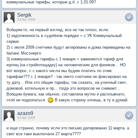
коммунальные тарифы, которые д.б. с 1.01.09?
Sergik
03 Apr 2009
Вобщем-то, на первый взгляд, все не так плохо, если:
1) задолженность в судебном порядке = с УК Коммунальный
сервис
2) с июля 2009 счетчики будут актированы и дома переведены на
баланс Мосэнерго
3) коммунальные тарифы с 1 января = заменяется тариф для
юрлиц (на стройплощадку) на человеческие для физиков... НО
вот вопрос, с с какого числа мы будем платить по этим
тарифам??? с 1 января? - так никто счетчики не фиксировал на
ту дату... Или это общие тарифы, так сказать, на уличный свет,
домовой, котельную и пр... тогда это вопросов не снимает...
Вобщем бумага, как обычно, составлена мутно и расплывчато,
чтоб не подкопаться.
В какую сторону хочешь, в ту и думай.
azazo9
03 Apr 2009
и еще странно, почему если это письмо датированно 11 марта, а
свет все таки выключали 27 марта????