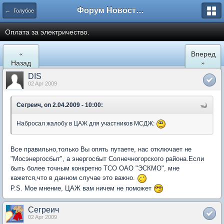
Форум Новостройки
← Голубое
Оплата за электричество.
«
Вперед
Назад
»
DIS
02 Apr 2009
Сегреич, on 2.04.2009 - 10:00:
Набросал жалобу в ЦАЖ для участников МСДЖ:
Все правильно,только Вы опять путаете, нас отключает не
"Мосэнергосбыт", а энергосбыт Солнечногорского района.Если
быть более точным конкретно ТСО ОАО "ЭСКМО", мне
кажется,что в данном случае это важно.
P.S. Мое мнение, ЦАЖ вам ничем не поможет
Сегреич
02 Apr 2009