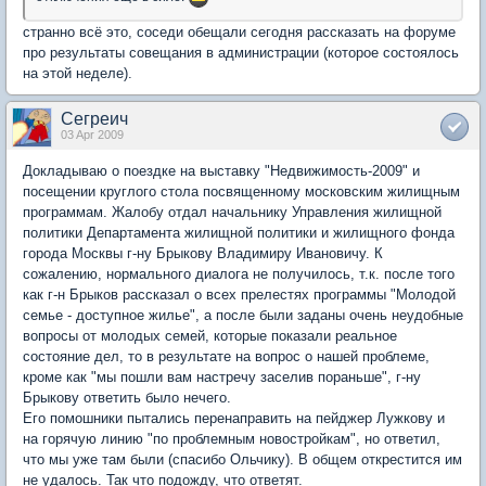
странно всё это, соседи обещали сегодня рассказать на форуме
про результаты совещания в администрации (которое состоялось
на этой неделе).
Сегреич
03 Apr 2009
Докладываю о поездке на выставку "Недвижимость-2009" и
посещении круглого стола посвященному московским жилищным
программам. Жалобу отдал начальнику Управления жилищной
политики Департамента жилищной политики и жилищного фонда
города Москвы г-ну Брыкову Владимиру Ивановичу. К
сожалению, нормального диалога не получилось, т.к. после того
как г-н Брыков рассказал о всех прелестях программы "Молодой
семье - доступное жилье", а после были заданы очень неудобные
вопросы от молодых семей, которые показали реальное
состояние дел, то в результате на вопрос о нашей проблеме,
кроме как "мы пошли вам настречу заселив пораньше", г-ну
Брыкову ответить было нечего.
Его помошники пытались перенаправить на пейджер Лужкову и
на горячую линию "по проблемным новостройкам", но ответил,
что мы уже там были (спасибо Ольчику). В общем открестится им
не удалось. Так что подожду, что ответят.