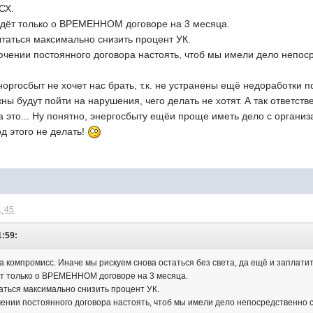
СХ.
 идёт только о ВРЕМЕННОМ договоре на 3 месяца.
таться максимально снизить процент УК.
ючении постоянного договора настоять, чтоб мы имели дело непос
эноргосбыт не хочет нас брать, т.к. не устранены ещё недоработки 
ы будут пойти на нарушения, чего делать не хотят. А так ответств
 это... Ну понятно, энергосбыту ещёи проще иметь дело с организа
од этого не делать!
1:45
1:59:
на компромисс. Иначе мы рискуем снова остаться без света, да ещё и заплат
дёт только о ВРЕМЕННОМ договоре на 3 месяца.
аться максимально снизить процент УК.
чении постоянного договора настоять, чтоб мы имели дело непосредственно 