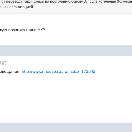
 от перевода такой схемы на постоянную основу. А после истечения 3-х мес
ющей организацией.
такую позицию наша УК?
9:37
совещания:
http://www.nhouse.ru...w...st&p=172842