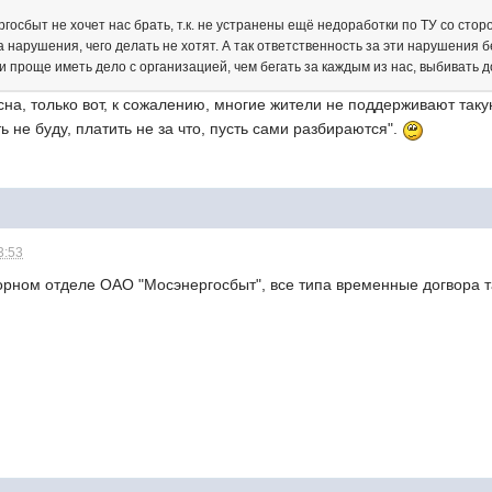
оргосбыт не хочет нас брать, т.к. не устранены ещё недоработки по ТУ со ст
 нарушения, чего делать не хотят. А так ответственность за эти нарушения бе
 проще иметь дело с организацией, чем бегать за каждым из нас, выбивать д
на, только вот, к сожалению, многие жители не поддерживают таку
ь не буду, платить не за что, пусть сами разбираются".
3:53
ворном отделе ОАО "Мосэнергосбыт", все типа временные догвора 