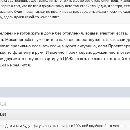
 (пока застройщик будет выполнять ТУ) жить в доме без отопления, воды и э
ворит о том, что по всем документам у него там стройплощадка, и завтра, ес
рмально будет прав, так как не имели права нас заселять в фактически не с
у, здесь нужен какой-то компромисс.
овек не готов жить в доме без отопления, воды и электричества.
ь Мосэнергосбыт, уж они то в накладе не останутся, так как свои д
нужно правильно осознать сложившуюся ситуацию, если Проектсерв
ма, то флаг ему в руки. И именно Проектсервис должен нести отве
ие другие кто покупал квартиру в ЦАЖе, знать не знают кто такой э
ции не значится.
0:13
6:59:
Ваш Дом и там будут фигурировать тарифы с 10%-ной надбавкой, то можно про