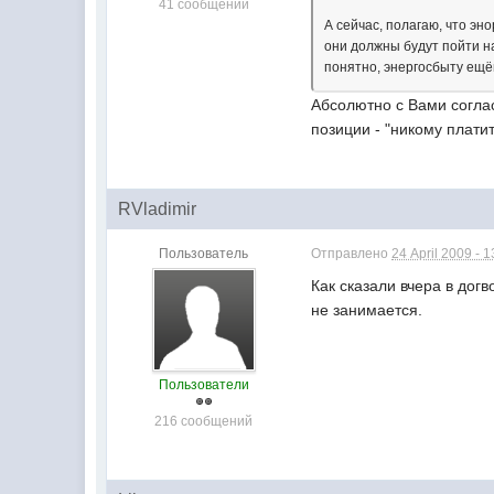
41 сообщений
А сейчас, полагаю, что эн
они должны будут пойти на
понятно, энергосбыту ещёи
Абсолютно с Вами соглас
позиции - "никому платит
RVladimir
Пользователь
Отправлено
24 April 2009 - 1
Как сказали вчера в дог
не занимается.
Пользователи
216 сообщений