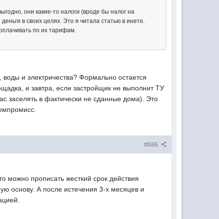
ыгодно, они какие-то налоги (вроде бы налог на
деньги в своих целях. Это я читала статью в инете.
 оплачивать по их тарифам.
я, воды и электричества? Формально остается
ощадка, и завтра, если застройщик не выполнит ТУ
нас заселять в фактически не сданные дома). Это
компромисс.
#686
то можно прописать жесткий срок действия
ую основу. А после истечения 3-х месяцев и
ацией.