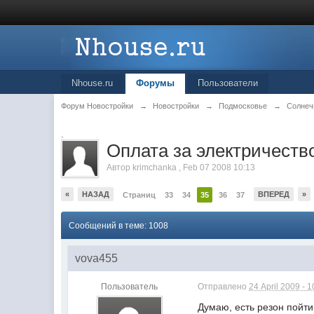
Nhouse.ru
Форумы
Пользователи
Форум Новостройки
→
Новостройки
→
Подмосковье
→
Солнеч
.
Оплата за электричеств
Автор
krimchanka
,
Feb 07 2008 10:13
«
НАЗАД
ВПЕРЕД
»
Страниц
33
34
35
36
37
Сообщений в теме: 1008
vova455
Пользователь
Отправлено
24 April 2009 - 1
Думаю, есть резон пойти