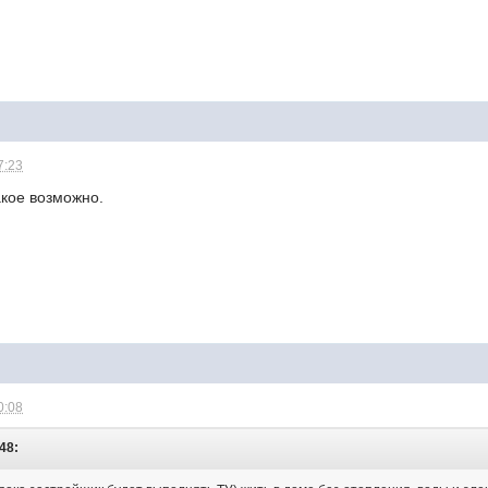
7:23
такое возможно.
0:08
:48: