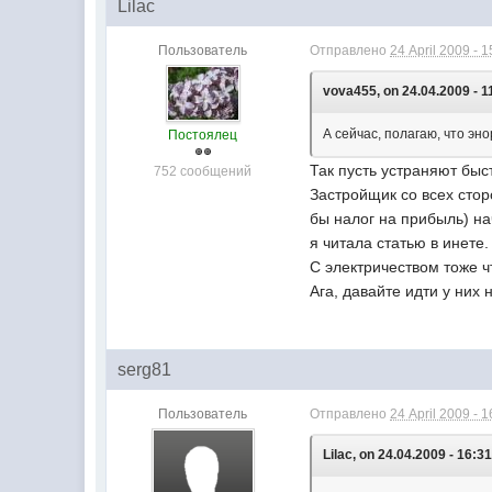
Lilac
Пользователь
Отправлено
24 April 2009 - 1
vova455, on 24.04.2009 - 1
А сейчас, полагаю, что эн
Постоялец
Так пусть устраняют быс
752 сообщений
Застройщик со всех стор
бы налог на прибыль) нач
я читала статью в инете.
С электричеством тоже ч
Ага, давайте идти у них 
serg81
Пользователь
Отправлено
24 April 2009 - 1
Lilac, on 24.04.2009 - 16:31