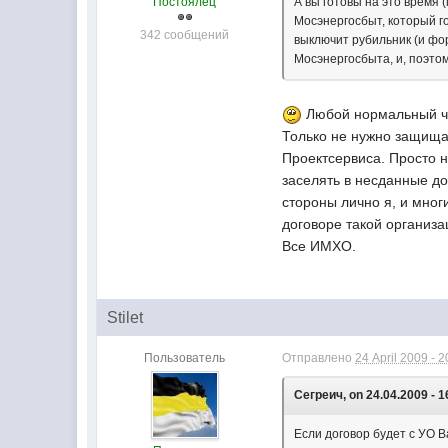
Постоялец
А вы готовы на это время
Мосэнергосбыт, который го
342 сообщений
выключит рубильник (и фо
Мосэнергосбыта, и, поэтом
Любой нормальный чел
Только не нужно защищат
Проектсервиса. Просто 
заселять в несданные до
стороны лично я, и мног
договоре такой организа
Все ИМХО.
Stilet
Пользователь
Отправлено
24 April 2009 - 2
Сегреич, on 24.04.2009 - 1
Если договор будет с УО 