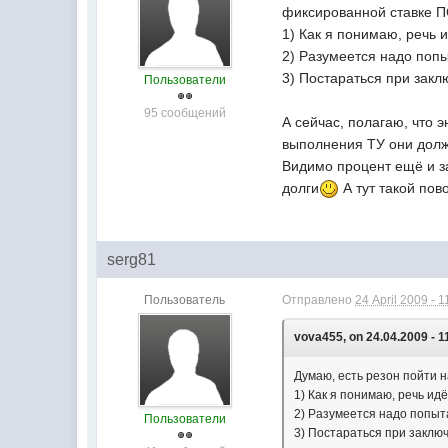
фиксированной ставке П
1) Как я понимаю, речь
2) Разумеется надо попы
3) Постараться при закл
Пользователи
95 сообщений
А сейчас, полагаю, что 
выполнения ТУ они должн
Видимо процент ещё и за
долги
А тут такой пов
serg81
Пользователь
Отправлено
24 April 2009 - 1
vova455, on 24.04.2009 - 1
Думаю, есть резон пойти 
1) Как я понимаю, речь и
2) Разумеется надо попыт
Пользователи
3) Постараться при заклю