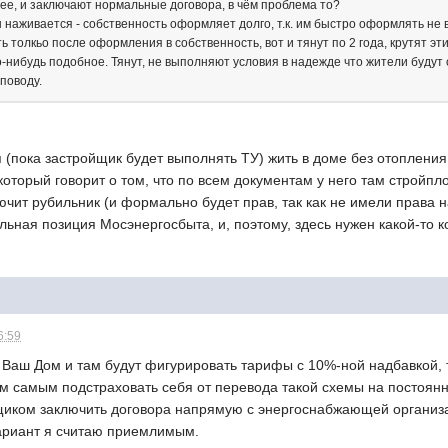
рее, и заключают нормальные договора, в чём проблема то?
 наживается - собственность оформляет долго, т.к. им быстро оформлять не в
 толкьо после оформления в собственность, вот и тянут по 2 года, крутят эти 
о-нибудь подобное. Тянут, не выполняют условия в надежде что жители будут
 поводу.
я (пока застройщик будет выполнять ТУ) жить в доме без отоплени
оторый говорит о том, что по всем документам у него там стройпл
лючит рубильник (и формально будет прав, так как не имели права 
ьная позиция Мосэнергосбыта, и, поэтому, здесь нужен какой-то 
6:59
 Ваш Дом и там будут фигурировать тарифы с 10%-ной надбавкой, 
ем самым подстраховать себя от перевода такой схемы на постоянн
иком заключить договора напрямую с энергоснабжающей организ
ариант я считаю приемлимым.