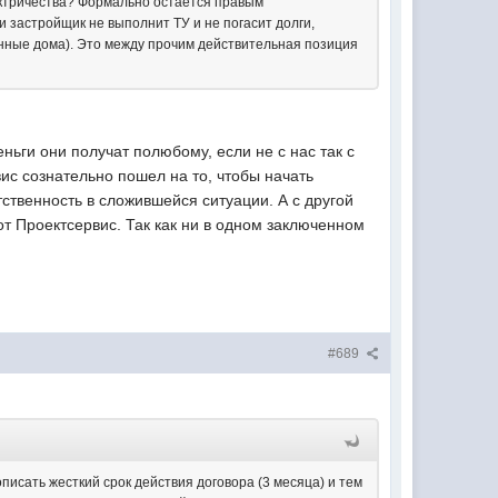
лектричества? Формально остается правым
ли застройщик не выполнит ТУ и не погасит долги,
данные дома). Это между прочим действительная позиция
еньги они получат полюбому, если не с нас так с
ис сознательно пошел на то, чтобы начать
тственность в сложившейся ситуации. А с другой
тот Проектсервис. Так как ни в одном заключенном
#689
писать жесткий срок действия договора (3 месяца) и тем