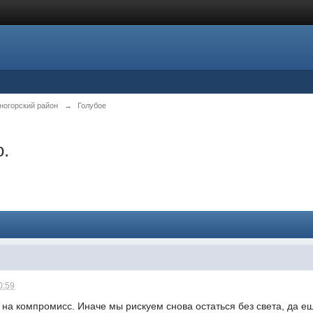
ногорский район
→
Голубое
о.
0:59
 на компромисс. Иначе мы рискуем снова остаться без света, да е