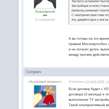
Так пусть устраняют быст
Застройщик со всех сторон
прибыль) начинают платить
Пользователи
С электричеством тоже чт
41 сообщений
Ага, давайте идти у них на
А вы готовы на это врем
правым Мосэнергосбыт, к
и не погасит долги, вык
между прочим действител
Сегреич
-=Въедливый абориген=-
Отправлено
24 April 2009 - 1
Если договор будет с УО
договора (3 месяца) и т
выполнения ТУ застройщ
Такой альтернативный в