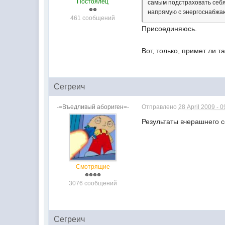
Постоялец
самым подстраховать себя
напрямую с энергоснабжа
461 сообщений
Присоединяюсь.
Вот, только, примет ли 
Сегреич
-=Въедливый абориген=-
Отправлено
28 April 2009 - 0
Результаты вчерашнего 
Смотрящие
3076 сообщений
Сегреич