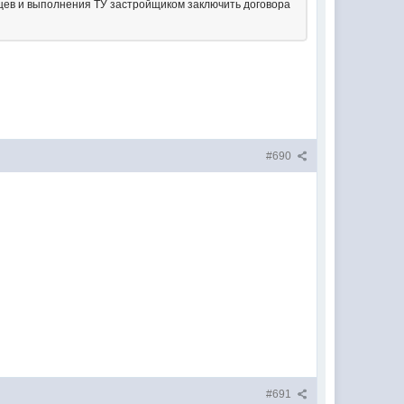
яцев и выполнения ТУ застройщиком заключить договора
#690
#691