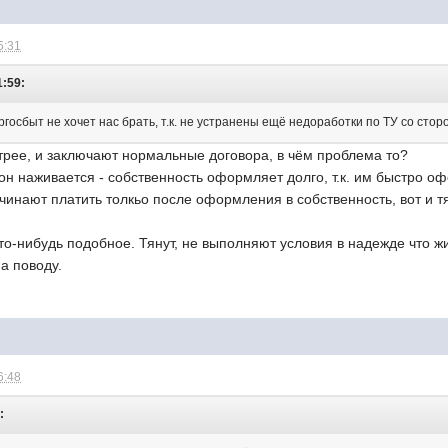
5:31
1:59:
оргосбыт не хочет нас брать, т.к. не устранены ещё недоработки по ТУ со сто
трее, и заключают нормальные договора, в чём проблема то?
он наживается - собственность оформляет долго, т.к. им быстро оф
инают платить толкьо после оформления в собственность, вот и тян
то-нибудь подобное. Тянут, не выполняют условия в надежде что ж
на поводу.
6:48
: