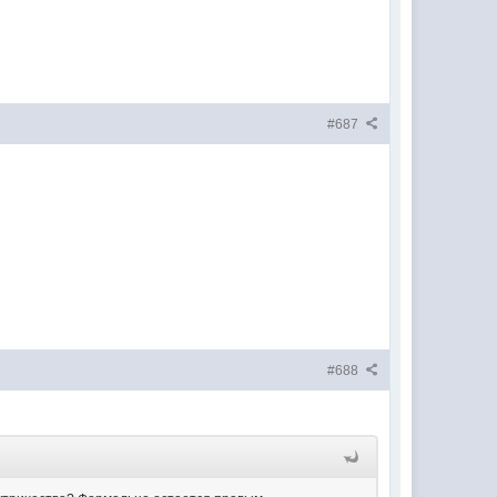
#687
#688