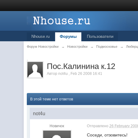
Nhouse.ru
Форумы
Пользователи
Форум Новостройки
→
Новостройки
→
Подмосковье
→
Любер
.
Пос.Калинина к.12
Автор
not4u
,
Feb 26 2008 16:41
В этой теме нет ответов
not4u
Новичок
Отправлено
26 February 2008
Соседи, отзовитесь!